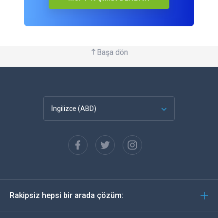
Başa dön
İngilizce (ABD)
Français
Español
Almanca
Rakipsiz hepsi bir arada çözüm:
Português