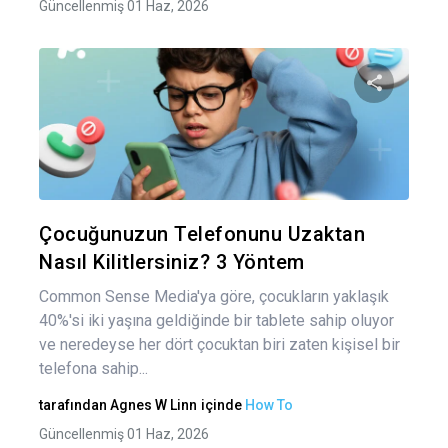
Güncellenmiş 01 Haz, 2026
Bu maka
Twitter
Fa
Çocuğunuzun Telefonunu Uzaktan
Nasıl Kilitlersiniz? 3 Yöntem
Common Sense Media'ya göre, çocukların yaklaşık
40%'si iki yaşına geldiğinde bir tablete sahip oluyor
ve neredeyse her dört çocuktan biri zaten kişisel bir
telefona sahip...
tarafından
Agnes W Linn
içinde
How To
Güncellenmiş 01 Haz, 2026