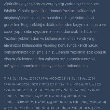
简体中文
yürürlükteki yasaların ve yerel yargı yetkisi yasalarınızın
ihlalidir. Yasalar genellikle Lisanslı Yazılımı yüklemeyi
Dansk
düşündüğünüz cihazların sahiplerini bilgilendirmenizi
हिंदी
gerektirir. Bu gerekliliğin ihlali, ihlal eden kişiye ciddi para ve
cezai yaptırımlar uygulanmasına neden olabilir. Lisanslı
Hollandaca
Yazılımı yüklemeden ve kullanmadan önce kendi yargı
alanınızda kullanmanın yasallığı konusunda kendi hukuk
עברית
danışmanınıza danışmalısınız. Lisanslı Yazılımın söz konusu
cihaza yüklenmesinden yalnızca siz sorumlusunuz ve
Română
mSpy'nin sorumlu tutulamayacağının farkındasınız.
Ελληνικά
© #!31Sat, 08 Aug 2026 07:07:06 +0000Z0631#31Sat, 08 Aug 2026
Việt
07:07:06 +0000Z-7UTC3131UTC202631 08am31am-31Sat, 08 Aug 2026
07:07:06 +0000Z7UTC3131UTC2026312026Sat, 08 Aug 2026 07:07:06
BIR ÇIFT
+0000077078amSaturday=28#!31Sat, 08 Aug 2026 07:07:06
+0000ZUTC8#2026#!31Sat, 08 Aug 2026 07:07:06 +0000Z0631#/31Sat, 08
Slovenčina
Aug 2026 07:07:06 +0000Z-7UTC3131UTC202631#!31Sat, 08 Aug 2026