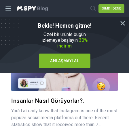
ŞIMDI DENE
Bekle! Hemen gitme!
Nasıl Yapılır
Özel bir ürünle bugün
izlemeye başlayın
30%
indirim
ANLAŞMAYI AL
Bu maka
Twitter
Fa
İnsanlar Nasıl Görüyorlar?.
You’d already know that Instagram is one of the most
popular social media platforms out there. Recent
statistics show that it receives more than 7...