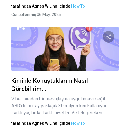
tarafından
Agnes W Linn
içinde
How To
Güncellenmiş 06 May, 2026
Bu maka
Twitter
Fa
Kiminle Konuştuklarını Nasıl
Görebilirim...
Viber sıradan bir mesajlaşma uygulaması değil.
ABD'de her ay yaklaşık 30 milyon kişi kullanıyor.
Farklı yaşlarda. Farklı niyetler. Ve tek gereken...
tarafından
Agnes W Linn
içinde
How To