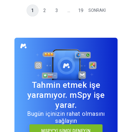
1
2
3
...
19
SONRAKİ
Tahmin etmek işe
yaramıyor. mSpy işe
yarar.
Bugün içinizin rahat olmasını
sağlayın
MSPY'Yİ ŞİMDİ DENEYİN