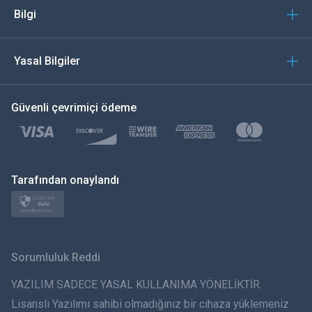
İtalyan
Bilgi
العربية
Yasal Bilgiler
한국의
Güvenli çevrimiçi ödeme
Türkçe
Polski
日本
Tarafından onaylandı
Norsk
Svenska
Sorumluluk Reddi
ภาษาไทย
YAZILIM SADECE YASAL KULLANIMA YÖNELİKTİR.
Lisanslı Yazılımı sahibi olmadığınız bir cihaza yüklemeniz