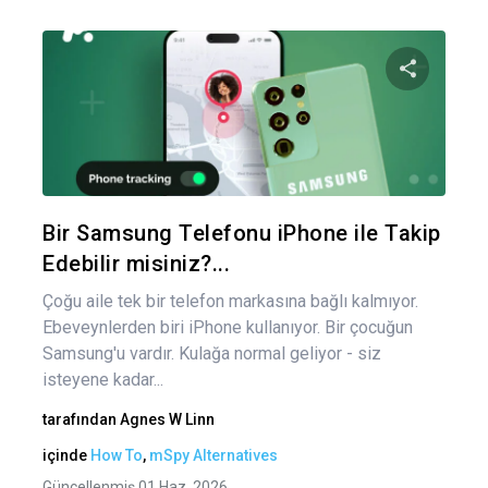
Bu maka
Twitter
Fa
Bir Samsung Telefonu iPhone ile Takip
Edebilir misiniz?...
Çoğu aile tek bir telefon markasına bağlı kalmıyor.
Ebeveynlerden biri iPhone kullanıyor. Bir çocuğun
Samsung'u vardır. Kulağa normal geliyor - siz
isteyene kadar...
tarafından
Agnes W Linn
içinde
How To
,
mSpy Alternatives
Güncellenmiş 01 Haz, 2026