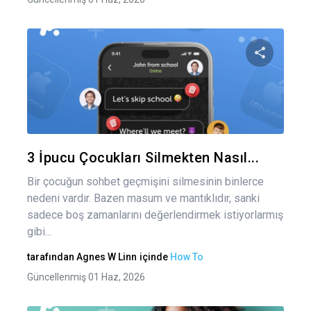
Bu maka
Twitter
Fa
3 İpucu Çocukları Silmekten Nasıl...
Bir çocuğun sohbet geçmişini silmesinin binlerce
nedeni vardır. Bazen masum ve mantıklıdır, sanki
sadece boş zamanlarını değerlendirmek istiyorlarmış
gibi...
tarafından
Agnes W Linn
içinde
How To
Güncellenmiş 01 Haz, 2026