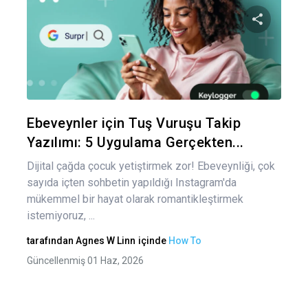
Yaz
gez
Bu maka
Twitter
Fa
Ebeveynler için Tuş Vuruşu Takip
Yazılımı: 5 Uygulama Gerçekten...
Dijital çağda çocuk yetiştirmek zor! Ebeveynliği, çok
sayıda içten sohbetin yapıldığı Instagram'da
mükemmel bir hayat olarak romantikleştirmek
istemiyoruz, ...
tarafından
Agnes W Linn
içinde
How To
Güncellenmiş 01 Haz, 2026