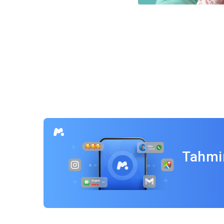
Yazı
gezinmesi
Tahmin