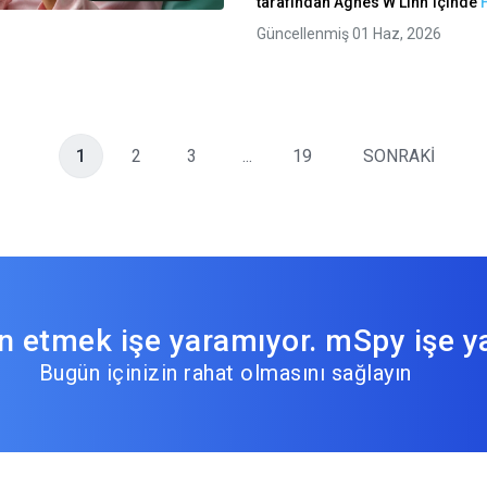
tarafından
Agnes W Linn
içinde
Güncellenmiş 01 Haz, 2026
1
2
3
...
19
SONRAKİ
 etmek işe yaramıyor. mSpy işe ya
Bugün içinizin rahat olmasını sağlayın