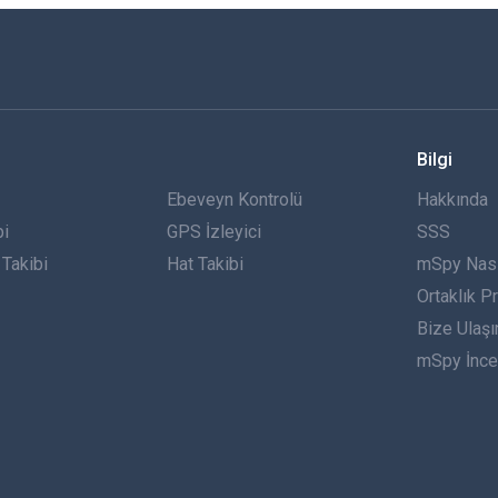
Bilgi
Ebeveyn Kontrolü
Hakkında
bi
GPS İzleyici
SSS
Takibi
Hat Takibi
mSpy Nasıl
Ortaklık P
Bize Ulaşı
mSpy İnce