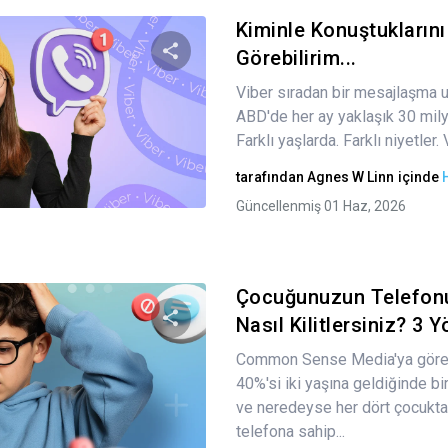
Kiminle Konuştuklarını
Görebilirim...
Viber sıradan bir mesajlaşma 
Bu makaleyi paylaş
ABD'de her ay yaklaşık 30 milyo
Farklı yaşlarda. Farklı niyetler.
tarafından
Agnes W Linn
içinde
Twitter
Facebook
Bağlantıyı kopyala
Güncellenmiş 01 Haz, 2026
Çocuğunuzun Telefon
Nasıl Kilitlersiniz? 3 
Common Sense Media'ya göre, 
Bu makaleyi paylaş
40%'si iki yaşına geldiğinde bi
ve neredeyse her dört çocuktan 
telefona sahip...