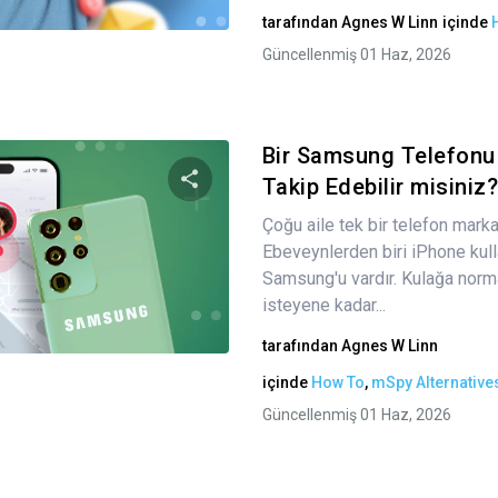
Twitter
Facebook
Bağlantıyı kopyala
tarafından
Agnes W Linn
içinde
Güncellenmiş 01 Haz, 2026
Bir Samsung Telefonu 
Takip Edebilir misiniz?.
Çoğu aile tek bir telefon marka
Bu makaleyi paylaş
Ebeveynlerden biri iPhone kull
Samsung'u vardır. Kulağa norma
isteyene kadar...
Twitter
Facebook
Bağlantıyı kopyala
tarafından
Agnes W Linn
içinde
How To
,
mSpy Alternative
Güncellenmiş 01 Haz, 2026