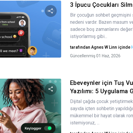
3 İpucu Çocukları Silm
Bir çocuğun sohbet geçmişini 
nedeni vardır. Bazen masum ve 
Bu makaleyi paylaş
sadece boş zamanlarını değer
istiyorlarmış gibi...
tarafından
Agnes W Linn
içinde
Twitter
Facebook
Bağlantıyı kopyala
Güncellenmiş 01 Haz, 2026
Ebeveynler için Tuş V
Yazılımı: 5 Uygulama G
Dijital çağda çocuk yetiştirmek
Bu makaleyi paylaş
sayıda içten sohbetin yapıldığ
mükemmel bir hayat olarak ro
istemiyoruz, ...
Twitter
Facebook
Bağlantıyı kopyala