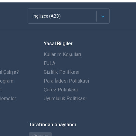
İngilizce (ABD)
Français
Yasal Bilgiler
Español
Kullanım Koşulları
Almanca
EULA
 Çalışır?
Gizlilik Politikası
Português
rogramı
Para İadesi Politikası
n
İtalyan
Çerez Politikası
lemeler
Uyumluluk Politikası
العربية
한국의
Tarafından onaylandı
Türkçe