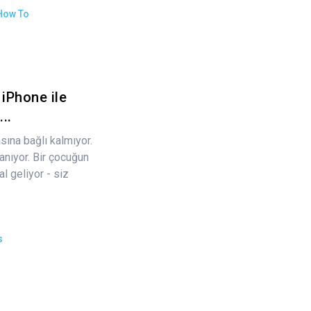
How To
iPhone ile
..
sına bağlı kalmıyor.
anıyor. Bir çocuğun
l geliyor - siz
s