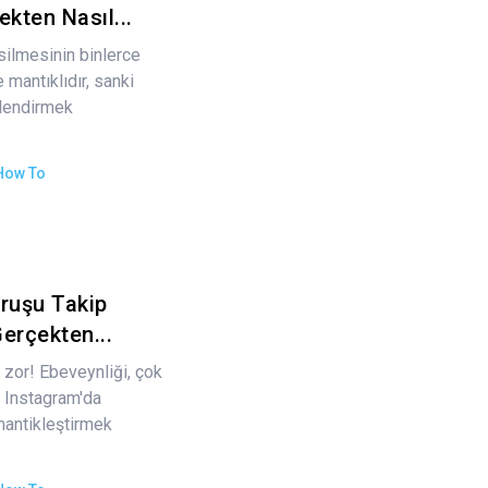
ekten Nasıl...
silmesinin binlerce
mantıklıdır, sanki
lendirmek
How To
uruşu Takip
erçekten...
 zor! Ebeveynliği, çok
ı Instagram'da
mantikleştirmek