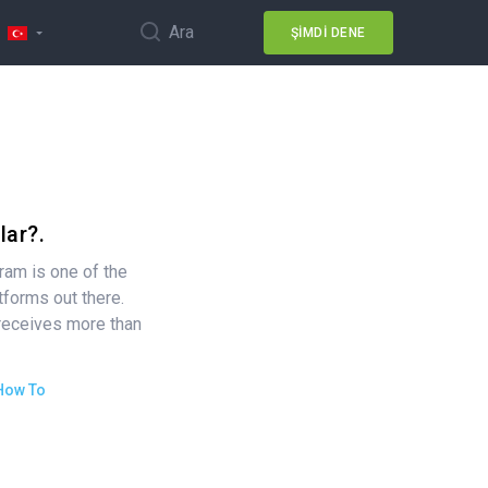
Ara
ŞIMDI DENE
lar?.
ram is one of the
tforms out there.
 receives more than
How To