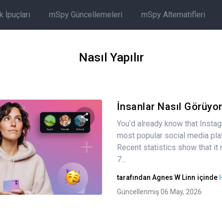
 İpuçları
mSpy Güncellemeleri
mSpy Alternatifleri
Nasıl Yapılır
İnsanlar Nasıl Görüyor
You’d already know that Instag
most popular social media pla
Bu makaleyi paylaş
Recent statistics show that it
7...
tarafından
Agnes W Linn
içinde
Twitter
Facebook
Bağlantıyı kopyala
Güncellenmiş 06 May, 2026