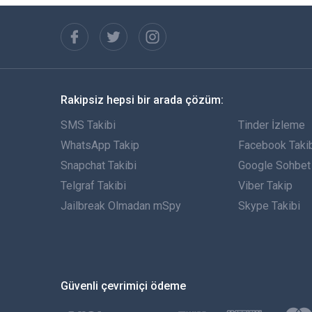
Rakipsiz hepsi bir arada çözüm:
SMS Takibi
Tinder İzleme
WhatsApp Takip
Facebook Taki
Snapchat Takibi
Google Sohbet 
Telgraf Takibi
Viber Takip
Jailbreak Olmadan mSpy
Skype Takibi
Güvenli çevrimiçi ödeme