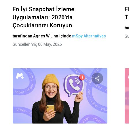
En İyi Snapchat İzleme
E
Uygulamaları: 2026'da
T
Çocuklarınızı Koruyun
ta
tarafından
Agnes W Linn
içinde
mSpy Alternatives
Gü
Güncellenmiş 06 May, 2026
akaleyi paylaş
Bu makaley
Facebook
Twitter
Facebook
Bağlantıyı kopyala