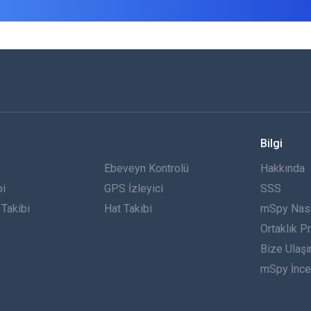
Bilgi
Ebeveyn Kontrolü
Hakkında
bi
GPS İzleyici
SSS
Takibi
Hat Takibi
mSpy Nasıl
Ortaklık P
Bize Ulaşı
mSpy İnce