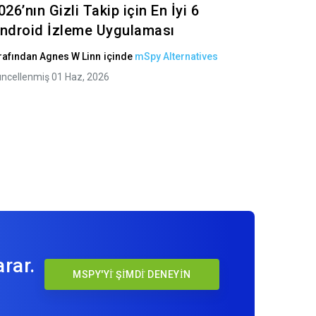
026’nın Gizli Takip için En İyi 6
ndroid İzleme Uygulaması
rafından
Agnes W Linn
içinde
mSpy Alternatives
ncellenmiş 01 Haz, 2026
rar.
MSPY'Yİ ŞİMDİ DENEYİN