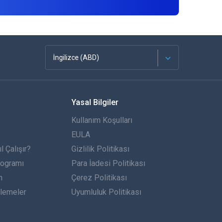
İngilizce (ABD)
Français
Yasal Bilgiler
Español
Kullanım Koşulları
Almanca
EULA
 Çalışır?
Gizlilik Politikası
Português
rogramı
Para İadesi Politikası
n
İtalyan
Çerez Politikası
lemeler
Uyumluluk Politikası
العربية