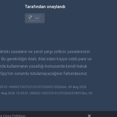
한국의
Tarafından onaylandı
Türkçe
Polski
日本
ki yasaların ve yerel yargı yetkisi yasalarınızın
Norsk
Bu gerekliliğin ihlali, ihlal eden kişiye ciddi para ve
Svenska
ızda kullanmanın yasallığı konusunda kendi hukuk
py'nin sorumlu tutulamayacağının farkındasınız.
ภาษาไทย
0:33:01 +0000Z10UTC3131UTC2026312026Sun, 09 Aug 2026
简体中文
9 Aug 2026 10:33:01 +0000Z-10UTC3131UTC202631#!31Sun, 09
Dansk
हिंदी
uz
Çerez Politikası
.