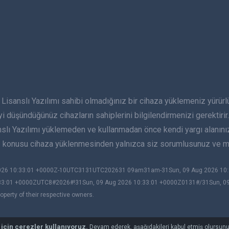
lı Yazılımı sahibi olmadığınız bir cihaza yüklemeniz yürürlükte
yi düşündüğünüz cihazların sahiplerini bilgilendirmenizi gerektirir. 
anslı Yazılımı yüklemeden ve kullanmadan önce kendi yargı alanın
öz konusu cihaza yüklenmesinden yalnızca siz sorumlusunuz ve mS
 2026 10:33:01 +0000Z-10UTC3131UTC202631 09am31am-31Sun, 09 Aug 2026 1
33:01 +0000ZUTC8#2026#!31Sun, 09 Aug 2026 10:33:01 +0000Z0131#/31Sun, 0
perty of their respective owners.
 için çerezler kullanıyoruz.
Devam ederek, aşağıdakileri kabul etmiş olursun