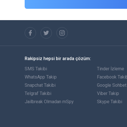
Rakipsiz hepsi bir arada çözüm:
SMS Takibi
Tinder İzleme
WhatsApp Takip
Facebook Taki
Snapchat Takibi
Google Sohbet 
Telgraf Takibi
Viber Takip
Jailbreak Olmadan mSpy
Skype Takibi