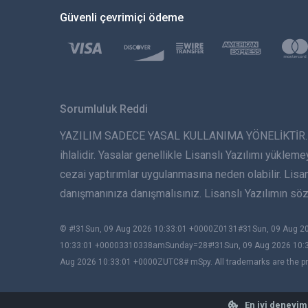
Güvenli çevrimiçi ödeme
Sorumluluk Reddi
YAZILIM SADECE YASAL KULLANIMA YÖNELİKTİR. Lisans
ihlalidir. Yasalar genellikle Lisanslı Yazılımı yükleme
cezai yaptırımlar uygulanmasına neden olabilir. Lis
danışmanınıza danışmalısınız. Lisanslı Yazılımın s
© #!31Sun, 09 Aug 2026 10:33:01 +0000Z0131#31Sun, 09 Aug
10:33:01 +00003310338amSunday=28#!31Sun, 09 Aug 2026 10:
Aug 2026 10:33:01 +0000ZUTC8# mSpy. All trademarks are the pro
En iyi deneyim