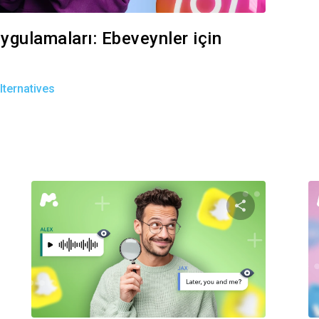
ygulamaları: Ebeveynler için
ternatives
akaleyi paylaş
Bu makaley
Facebook
Twitter
Facebook
Bağlantıyı kopyala