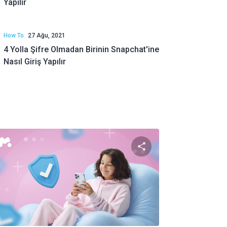
Yapılır
How To
27 Ağu, 2021
4 Yolla Şifre Olmadan Birinin Snapchat'ine
Nasıl Giriş Yapılır
i paylaş
Bu makaleyi payl
Twitter
Facebook
Bağlantıyı kopyala
Bağlantı