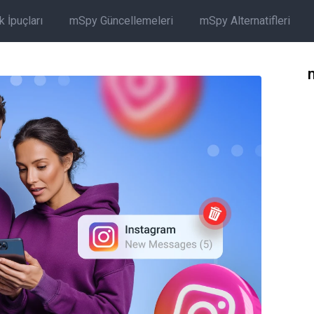
 İpuçları
mSpy Güncellemeleri
mSpy Alternatifleri