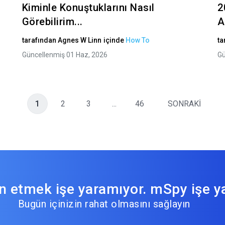
Kiminle Konuştuklarını Nasıl
2
Görebilirim...
A
tarafından
Agnes W Linn
içinde
How To
ta
Güncellenmiş 01 Haz, 2026
Gü
1
2
3
...
46
SONRAKİ
 etmek işe yaramıyor. mSpy işe ya
Bugün içinizin rahat olmasını sağlayın