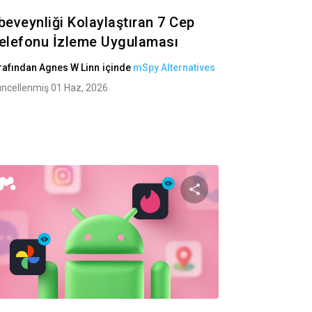
beveynliği Kolaylaştıran 7 Cep
elefonu İzleme Uygulaması
rafından
Agnes W Linn
içinde
mSpy Alternatives
ncellenmiş 01 Haz, 2026
i paylaş
Bu makaleyi payl
Twitter
Facebook
Bağlantıyı kopyala
Bağlantı