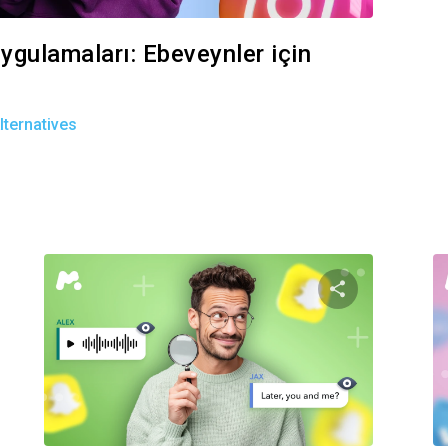
ygulamaları: Ebeveynler için
ternatives
akaleyi paylaş
Bu makaley
Facebook
Twitter
Facebook
Bağlantıyı kopyala