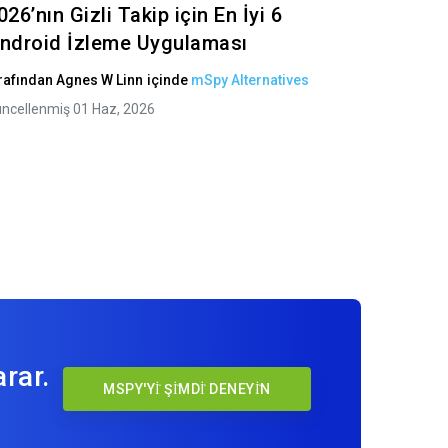
026’nın Gizli Takip için En İyi 6
ndroid İzleme Uygulaması
rafından
Agnes W Linn
içinde
mSpy Alternatives
ncellenmiş 01 Haz, 2026
rar.
MSPY'Yİ ŞİMDİ DENEYİN