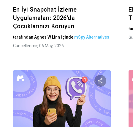
En İyi Snapchat İzleme
E
Uygulamaları: 2026'da
T
Çocuklarınızı Koruyun
ta
tarafından
Agnes W Linn
içinde
mSpy Alternatives
Gü
Güncellenmiş 06 May, 2026
akaleyi paylaş
Bu makaley
Facebook
Twitter
Facebook
Bağlantıyı kopyala