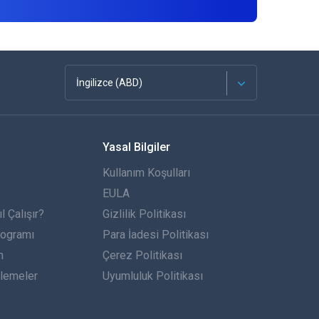
İngilizce (ABD)
Français
Yasal Bilgiler
Español
Kullanım Koşulları
Almanca
EULA
 Çalışır?
Gizlilik Politikası
Português
rogramı
Para İadesi Politikası
n
İtalyan
Çerez Politikası
lemeler
Uyumluluk Politikası
العربية