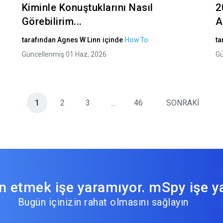
Kiminle Konuştuklarını Nasıl
2
Görebilirim...
A
tarafından
Agnes W Linn
içinde
How To
ta
Güncellenmiş 01 Haz, 2026
Gü
1
2
3
...
46
SONRAKİ
 etmek işe yaramıyor. mSpy işe ya
Bugün içinizin rahat olmasını sağlayın