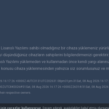
lı Yazılımı sahibi olmadığınız bir cihaza yüklemeniz yürürlükte
yi düşündüğünüz cihazların sahiplerini bilgilendirmenizi gerektirir. 
anslı Yazılımı yüklemeden ve kullanmadan önce kendi yargı alanın
öz konusu cihaza yüklenmesinden yalnızca siz sorumlusunuz ve mS
2026 16:17:26 +0000Z-4UTC3131UTC202631 08pm31pm-31Sat, 08 Aug 2026 16:1
00ZUTC8#2026#!31Sat, 08 Aug 2026 16:17:26 +0000Z2631#/31Sat, 08 Aug 202
heir respective owners.
 için çerezler kullanıyoruz.
Devam ederek, aşağıdakileri kabul etmiş olursun