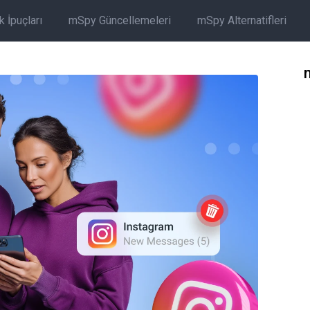
 İpuçları
mSpy Güncellemeleri
mSpy Alternatifleri