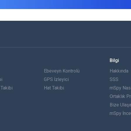
Bilgi
Ebeveyn Kontrolü
Hakkında
bi
GPS İzleyici
SSS
Takibi
Hat Takibi
mSpy Nasıl
Ortaklık P
Bize Ulaşı
mSpy İnce