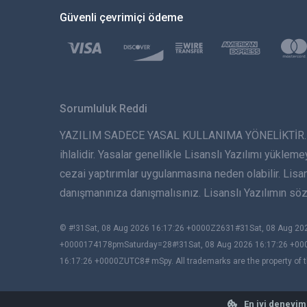
Güvenli çevrimiçi ödeme
Sorumluluk Reddi
YAZILIM SADECE YASAL KULLANIMA YÖNELİKTİR. Lisans
ihlalidir. Yasalar genellikle Lisanslı Yazılımı yükleme
cezai yaptırımlar uygulanmasına neden olabilir. Lis
danışmanınıza danışmalısınız. Lisanslı Yazılımın s
© #!31Sat, 08 Aug 2026 16:17:26 +0000Z2631#31Sat, 08 Aug 
+0000174178pmSaturday=28#!31Sat, 08 Aug 2026 16:17:26 +00
16:17:26 +0000ZUTC8# mSpy. All trademarks are the property of t
En iyi deneyim