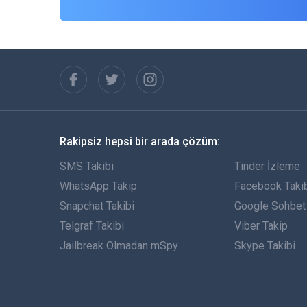
Rakipsiz hepsi bir arada çözüm:
SMS Takibi
Tinder İzleme
WhatsApp Takip
Facebook Taki
Snapchat Takibi
Google Sohbet 
Telgraf Takibi
Viber Takip
Jailbreak Olmadan mSpy
Skype Takibi