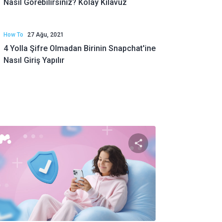
Nasıl Görebilirsiniz? Kolay Kılavuz
How To
27 Ağu, 2021
4 Yolla Şifre Olmadan Birinin Snapchat'ine
Nasıl Giriş Yapılır
i paylaş
Bu makaleyi payl
Twitter
Facebook
Bağlantıyı kopyala
Bağlantı