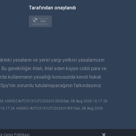
한국의
Tarafından onaylandı
Türkçe
Polski
日本
ki yasaların ve yerel yargı yetkisi yasalarınızın
Norsk
Bu gerekliliğin ihlali, ihlal eden kişiye ciddi para ve
Svenska
ızda kullanmanın yasallığı konusunda kendi hukuk
py'nin sorumlu tutulamayacağının farkındasınız.
ภาษาไทย
7:26 +0000Z4UTC3131UTC2026312026Sat, 08 Aug 2026 16:17:26
简体中文
6 16:17:26 +0000Z-4UTC3131UTC202631#!31Sat, 08 Aug 2026
Dansk
हिंदी
uz
Çerez Politikası
.