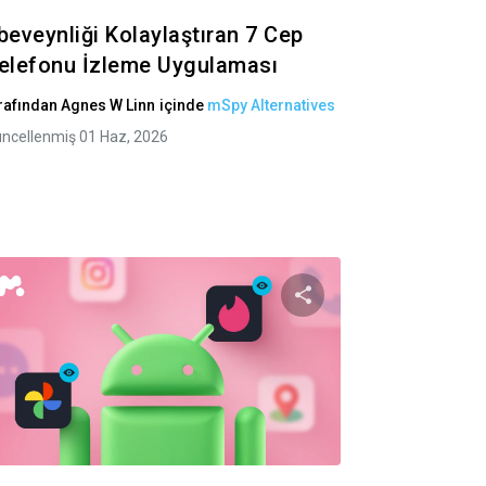
beveynliği Kolaylaştıran 7 Cep
elefonu İzleme Uygulaması
rafından
Agnes W Linn
içinde
mSpy Alternatives
ncellenmiş 01 Haz, 2026
i paylaş
Bu makaleyi payl
Twitter
Facebook
Bağlantıyı kopyala
Bağlantı