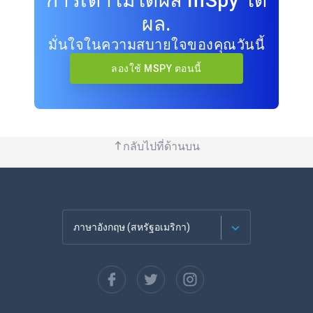
การเดาไม่ได้ผล mSpy ได้
ผล.
มั่นใจในความสบายใจของคุณวันนี้
ลองใช้ MSPY ตอนนี้
กลับไปที่ด้านบน
ภาษาอังกฤษ (สหรัฐอเมริกา)
ภาษาฝรั่งเศส
Español