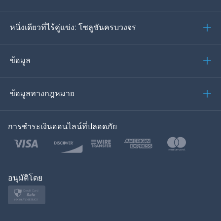
ภาษาเยอรมัน
หนึ่งเดียวที่ไร้คู่แข่ง: โซลูชันครบวงจร
โปรตุเกส
อิตาเลียน
ข้อมูล
العربية
ข้อมูลทางกฎหมาย
ของเกาหลี
การชำระเงินออนไลน์ที่ปลอดภัย
ภาษาไทย
โปแลนด์
ญี่ปุ่น
อนุมัติโดย
นอร์สก์