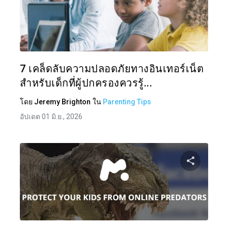
แบ่งป
ทวิตเตอร์
7 เคล็ดลับความปลอดภัยทางอินเทอร์เน็ต
สำหรับเด็กที่ผู้ปกครองควรรู้...
โดย
Jeremy Brighton
ใน
Parenting Tips
อัปเดต 01 มิ.ย., 2026
แบ่งป
ทวิตเตอร์