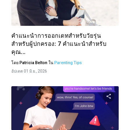
แบ่งป
ทวิตเตอร์
คำแนะนำการออกเดทสำหรับวัยรุ่น
สำหรับผู้ปกครอง: 7 คำแนะนำสำหรับ
คุณ...
โดย
Patricia Belton
ใน
Parenting Tips
อัปเดต 01 มิ.ย., 2026
แบ่งป