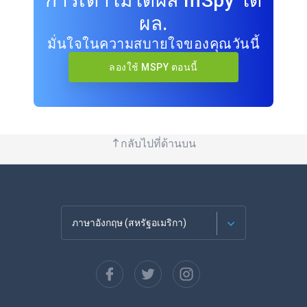
การเดาไม่ได้ผล mSpy ได้
ผล.
มั่นใจในความสบายใจของคุณวันนี้
ลองใช้ MSPY ตอนนี้
กลับไปที่ด้านบน
ภาษาอังกฤษ (สหรัฐอเมริกา)
ภาษาฝรั่งเศส
Español