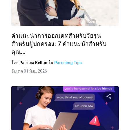
แบ่งป
ทวิตเตอร์
คำแนะนำการออกเดทสำหรับวัยรุ่น
สำหรับผู้ปกครอง: 7 คำแนะนำสำหรับ
คุณ...
โดย
Patricia Belton
ใน
Parenting Tips
อัปเดต 01 มิ.ย., 2026
แบ่งป