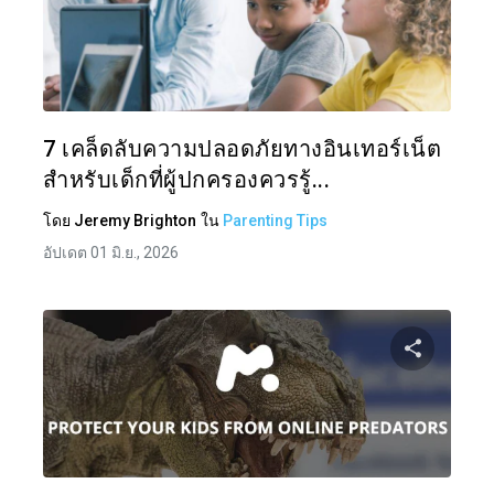
แบ่งป
ทวิตเตอร์
7 เคล็ดลับความปลอดภัยทางอินเทอร์เน็ต
สำหรับเด็กที่ผู้ปกครองควรรู้...
โดย
Jeremy Brighton
ใน
Parenting Tips
อัปเดต 01 มิ.ย., 2026
แบ่งป
ทวิตเตอร์