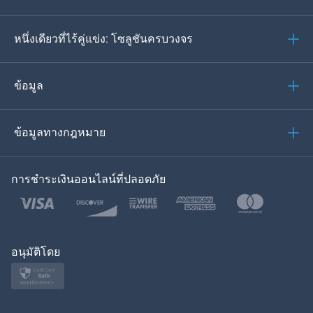
ภาษาเยอรมัน
หนึ่งเดียวที่ไร้คู่แข่ง: โซลูชันครบวงจร
โปรตุเกส
อิตาเลียน
ข้อมูล
العربية
ข้อมูลทางกฎหมาย
ของเกาหลี
การชำระเงินออนไลน์ที่ปลอดภัย
ภาษาไทย
โปแลนด์
ญี่ปุ่น
อนุมัติโดย
นอร์สก์