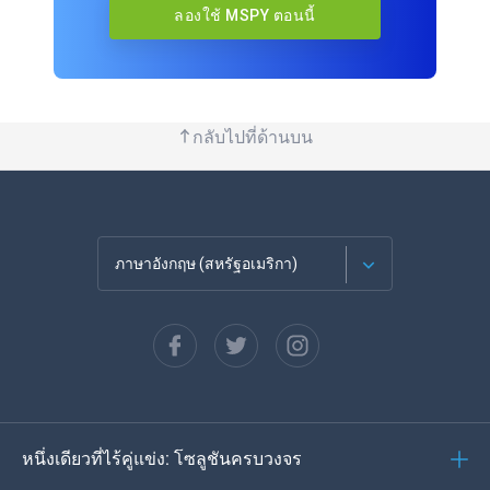
ลองใช้ MSPY ตอนนี้
กลับไปที่ด้านบน
ภาษาอังกฤษ (สหรัฐอเมริกา)
ภาษาฝรั่งเศส
Español
ภาษาเยอรมัน
หนึ่งเดียวที่ไร้คู่แข่ง: โซลูชันครบวงจร
โปรตุเกส