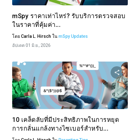
ทวิตเตอร์
mSpy ราคาเท่าไหร่? รับบริการตรวจสอบ
ในราคาที่คุ้มค่า...
โดย
Carla L. Hirsch
ใน
mSpy Updates
อัปเดต 01 มิ.ย., 2026
แบ่งป
ทวิตเตอร์
10 เคล็ดลับที่มีประสิทธิภาพในการหยุด
การกลั่นแกล้งทางไซเบอร์สำหรับ...