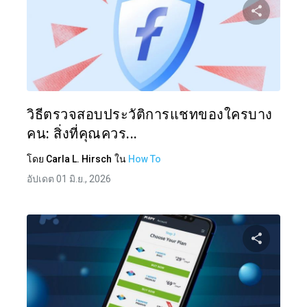
แบ่งป
ทวิตเตอร์
วิธีตรวจสอบประวัติการแชทของใครบาง
คน: สิ่งที่คุณควร...
โดย
Carla L. Hirsch
ใน
How To
อัปเดต 01 มิ.ย., 2026
แบ่งป