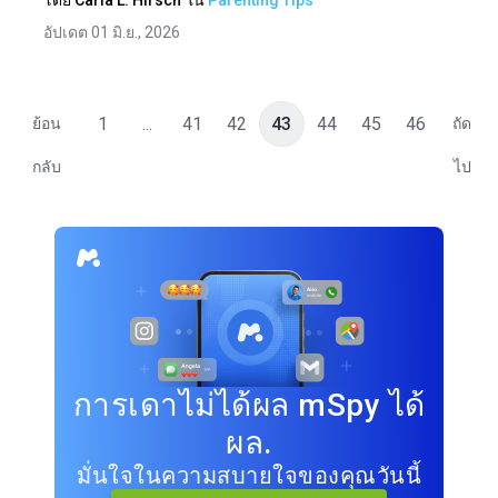
โดย
Carla L. Hirsch
ใน
Parenting Tips
อัปเดต 01 มิ.ย., 2026
1
...
41
42
43
44
45
46
ย้อน
ถัด
กลับ
ไป
การเดาไม่ได้ผล mSpy ได้
ผล.
มั่นใจในความสบายใจของคุณวันนี้