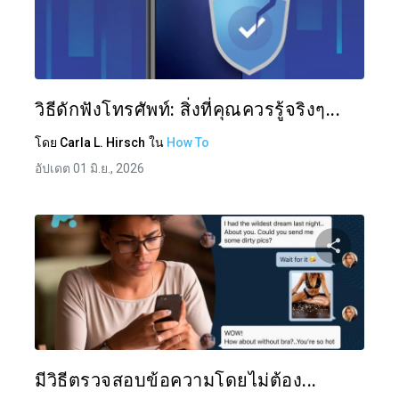
แบ่งป
ทวิตเตอร์
วิธีดักฟังโทรศัพท์: สิ่งที่คุณควรรู้จริงๆ...
โดย
Carla L. Hirsch
ใน
How To
อัปเดต 01 มิ.ย., 2026
แบ่งป
ทวิตเตอร์
มีวิธีตรวจสอบข้อความโดยไม่ต้อง...