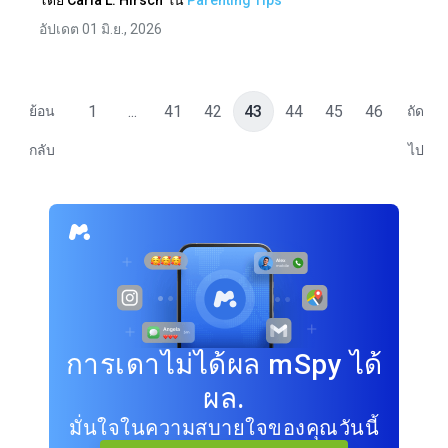
โดย
Carla L. Hirsch
ใน
Parenting Tips
อัปเดต 01 มิ.ย., 2026
1
...
41
42
43
44
45
46
ย้อน
ถัด
กลับ
ไป
การเดาไม่ได้ผล mSpy ได้
ผล.
มั่นใจในความสบายใจของคุณวันนี้