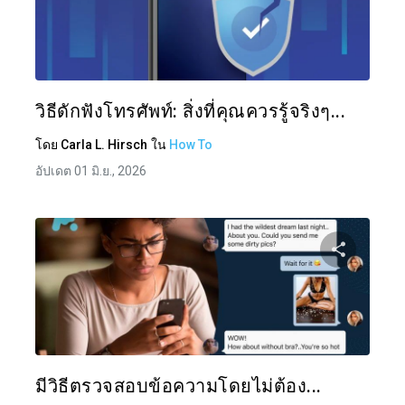
แบ่งป
ทวิตเตอร์
วิธีดักฟังโทรศัพท์: สิ่งที่คุณควรรู้จริงๆ...
โดย
Carla L. Hirsch
ใน
How To
อัปเดต 01 มิ.ย., 2026
แบ่งป
ทวิตเตอร์
มีวิธีตรวจสอบข้อความโดยไม่ต้อง...