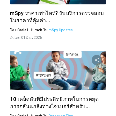
ทวิตเตอร์
mSpy ราคาเท่าไหร่? รับบริการตรวจสอบ
ในราคาที่คุ้มค่า...
โดย
Carla L. Hirsch
ใน
mSpy Updates
อัปเดต 01 มิ.ย., 2026
แบ่งป
ทวิตเตอร์
10 เคล็ดลับที่มีประสิทธิภาพในการหยุด
การกลั่นแกล้งทางไซเบอร์สำหรับ...