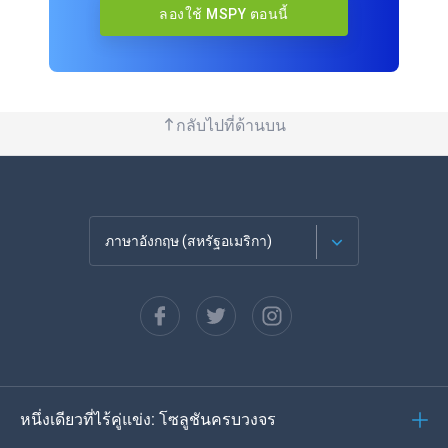
ลองใช้ MSPY ตอนนี้
กลับไปที่ด้านบน
ภาษาอังกฤษ (สหรัฐอเมริกา)
ภาษาฝรั่งเศส
Español
ภาษาเยอรมัน
หนึ่งเดียวที่ไร้คู่แข่ง: โซลูชันครบวงจร
โปรตุเกส