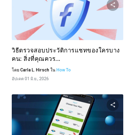
แบ่งป
ทวิตเตอร์
วิธีตรวจสอบประวัติการแชทของใครบาง
คน: สิ่งที่คุณควร...
โดย
Carla L. Hirsch
ใน
How To
อัปเดต 01 มิ.ย., 2026
แบ่งป