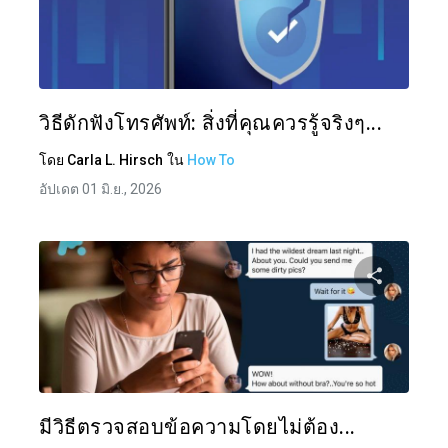
แบ่งป
ทวิตเตอร์
วิธีดักฟังโทรศัพท์: สิ่งที่คุณควรรู้จริงๆ...
โดย
Carla L. Hirsch
ใน
How To
อัปเดต 01 มิ.ย., 2026
แบ่งป
ทวิตเตอร์
มีวิธีตรวจสอบข้อความโดยไม่ต้อง...