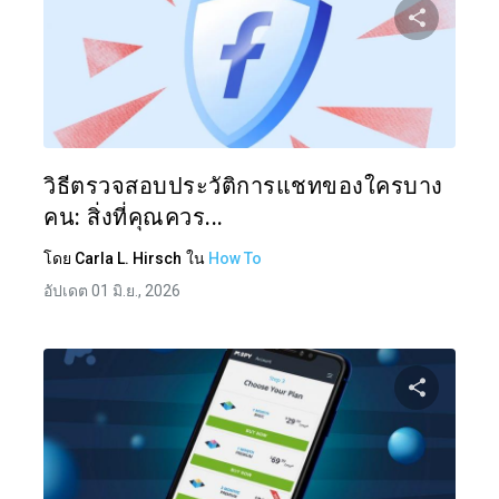
แบ่งป
ทวิตเตอร์
วิธีตรวจสอบประวัติการแชทของใครบาง
คน: สิ่งที่คุณควร...
โดย
Carla L. Hirsch
ใน
How To
อัปเดต 01 มิ.ย., 2026
แบ่งป