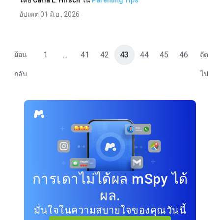
โดย
Carla L. Hirsch
ใน
Parenting Tips
อัปเดต 01 มิ.ย., 2026
1
...
41
42
43
44
45
46
ย้อน
ถัด
กลับ
ไป
การเดาไม่ได้ผล mSpy ได้
ผล.
มั่นใจในความสบายใจของคุณวันนี้