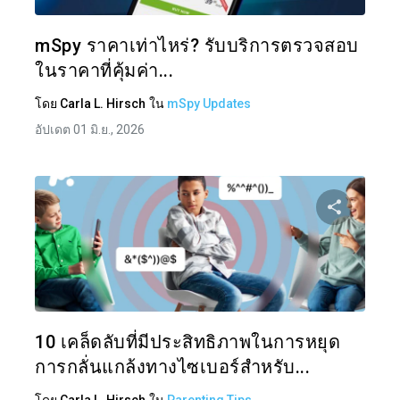
ทวิตเตอร์
mSpy ราคาเท่าไหร่? รับบริการตรวจสอบ
ในราคาที่คุ้มค่า...
โดย
Carla L. Hirsch
ใน
mSpy Updates
อัปเดต 01 มิ.ย., 2026
แบ่งป
ทวิตเตอร์
10 เคล็ดลับที่มีประสิทธิภาพในการหยุด
การกลั่นแกล้งทางไซเบอร์สำหรับ...