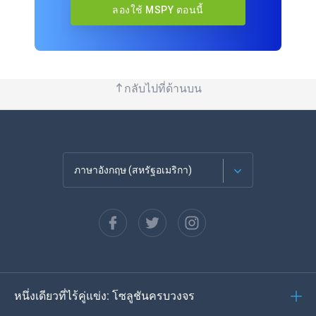
ลองใช้ MSPY ตอนนี้
กลับไปที่ด้านบน
ภาษาอังกฤษ (สหรัฐอเมริกา)
ภาษาฝรั่งเศส
Español
ภาษาเยอรมัน
หนึ่งเดียวที่ไร้คู่แข่ง: โซลูชันครบวงจร
โปรตุเกส