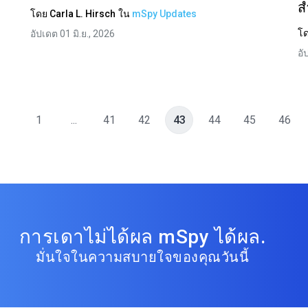
ส
โดย
Carla L. Hirsch
ใน
mSpy Updates
โ
อัปเดต 01 มิ.ย., 2026
อั
บ
1
...
41
42
43
44
45
46
การเดาไม่ได้ผล mSpy ได้ผล.
มั่นใจในความสบายใจของคุณวันนี้