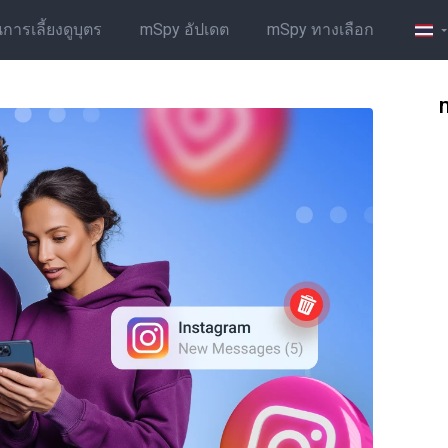
รเลี้ยงดูบุตร
mSpy อัปเดต
mSpy ทางเลือก