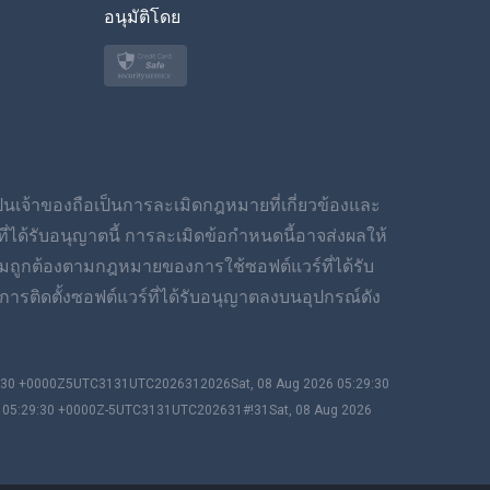
อนุมัติโดย
ภาษาไทย
โปแลนด์
ญี่ปุ่น
นอร์สก์
เป็นเจ้าของถือเป็นการละเมิดกฎหมายที่เกี่ยวข้องและ
สวีเดน
ได้รับอนุญาตนี้ การละเมิดข้อกำหนดนี้อาจส่งผลให้
มถูกต้องตามกฎหมายของการใช้ซอฟต์แวร์ที่ได้รับ
ภาษาไทย
ารติดตั้งซอฟต์แวร์ที่ได้รับอนุญาตลงบนอุปกรณ์ดัง
简体中文
9:30 +0000Z5UTC3131UTC2026312026Sat, 08 Aug 2026 05:29:30
Dansk
6 05:29:30 +0000Z-5UTC3131UTC202631#!31Sat, 08 Aug 2026
ฮินดี