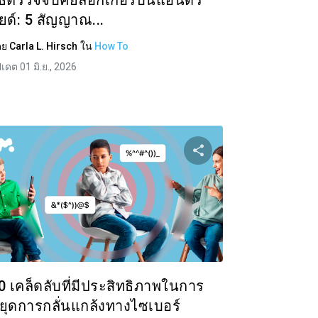
ิธีตรวจจับคีย์ล็อกเกอร์บนแอนดร
ยด์: 5 สัญญาณ...
ดย
Carla L. Hirsch
ใน
How To
ปเดต 01 มิ.ย., 2026
ความนี้
แบ่งปันบทความนี
ok
ทวิตเตอร์
Facebook
คัดลอกลิงก์
คัดล
0 เคล็ดลับที่มีประสิทธิภาพในการ
ยุดการกลั่นแกล้งทางไซเบอร์