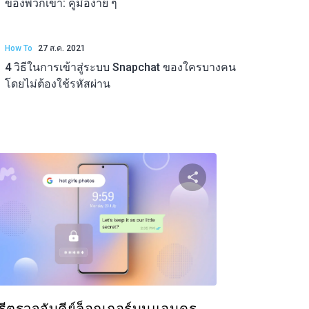
ของพวกเขา: คู่มือง่าย ๆ
How To
27 ส.ค. 2021
4 วิธีในการเข้าสู่ระบบ Snapchat ของใครบางคน
โดยไม่ต้องใช้รหัสผ่าน
ความนี้
แบ่งปันบทความนี
ok
ทวิตเตอร์
Facebook
คัดลอกลิงก์
คัดล