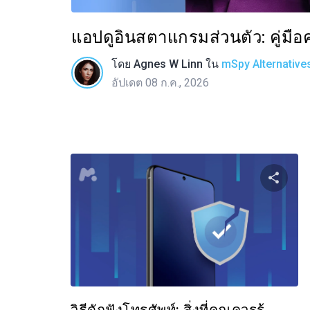
แอปดูอินสตาแกรมส่วนตัว: คู่มื
โดย
Agnes W Linn
ใน
mSpy Alternative
อัปเดต 08 ก.ค., 2026
แบ่
ทวิตเตอร์