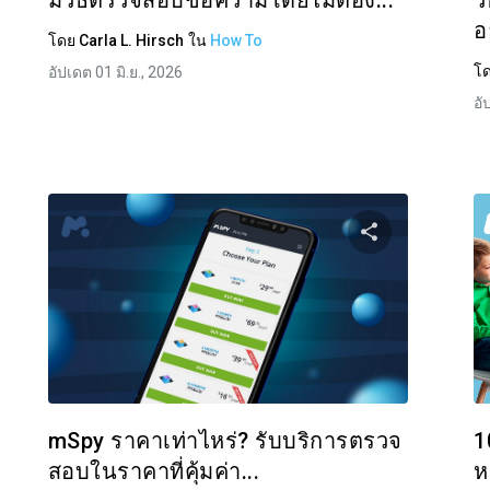
มีวิธีตรวจสอบข้อความโดยไม่ต้อง...
ว
อ
โดย
Carla L. Hirsch
ใน
How To
โ
อัปเดต 01 มิ.ย., 2026
อั
งปันบทความนี้
แบ่งปันบท
Facebook
ทวิตเตอร์
Facebo
คัดลอกลิงก์
mSpy ราคาเท่าไหร่? รับบริการตรวจ
1
สอบในราคาที่คุ้มค่า...
ห