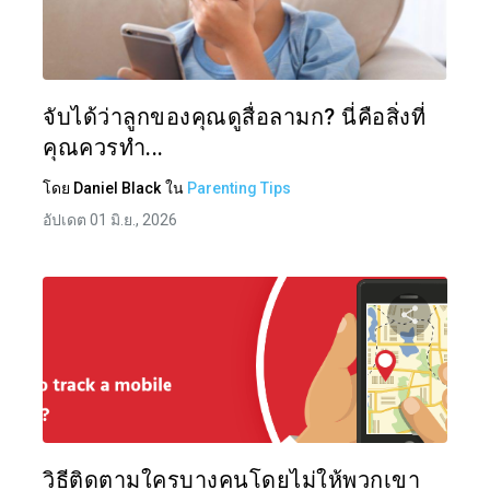
แบ่งป
ทวิตเตอร์
จับได้ว่าลูกของคุณดูสื่อลามก? นี่คือสิ่งที่
คุณควรทำ...
โดย
Daniel Black
ใน
Parenting Tips
อัปเดต 01 มิ.ย., 2026
แบ่งป
ทวิตเตอร์
วิธีติดตามใครบางคนโดยไม่ให้พวกเขา