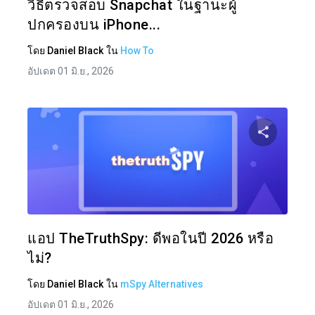
วิธีตรวจสอบ Snapchat ในฐานะผู้
ปกครองบน iPhone...
โดย
Daniel Black
ใน
How To
อัปเดต 01 มิ.ย., 2026
แบ่งป
ทวิตเตอร์
แอป TheTruthSpy: ดีพอในปี 2026 หรือ
ไม่?
โดย
Daniel Black
ใน
mSpy Alternatives
อัปเดต 01 มิ.ย., 2026