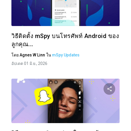
แบ่งป
ทวิตเตอร์
วิธีติดตั้ง mSpy บนโทรศัพท์ Android ของ
ลูกคุณ...
โดย
Agnes W Linn
ใน
mSpy Updates
อัปเดต 01 มิ.ย., 2026
แบ่งป
ทวิตเตอร์