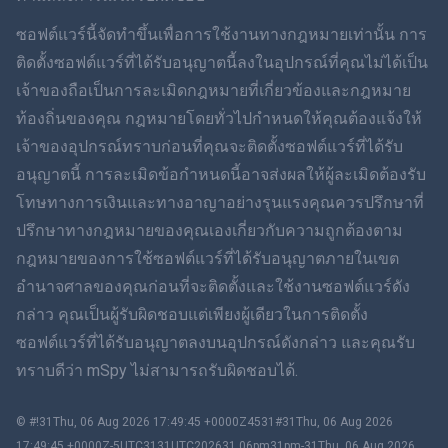
ภาษาไทย
ซอฟต์แวร์นี้จัดทำขึ้นเพื่อการใช้งานทางกฎหมายเท่านั้น การ
ติดตั้งซอฟต์แวร์ที่ได้รับอนุญาตนี้ลงในอุปกรณ์ที่คุณไม่ได้เป็น
简体中文
เจ้าของถือเป็นการละเมิดกฎหมายที่เกี่ยวข้องและกฎหมาย
ท้องถิ่นของคุณ กฎหมายโดยทั่วไปกำหนดให้คุณต้องแจ้งให้
Dansk
เจ้าของอุปกรณ์ทราบก่อนที่คุณจะติดตั้งซอฟต์แวร์ที่ได้รับ
ฮินดี
อนุญาตนี้ การละเมิดข้อกำหนดนี้อาจส่งผลให้ผู้ละเมิดต้องรับ
โทษทางการเงินและทางอาญาอย่างรุนแรงคุณควรปรึกษาที่
ดัตช์
ปรึกษาทางกฎหมายของคุณเองเกี่ยวกับความถูกต้องตาม
กฎหมายของการใช้ซอฟต์แวร์ที่ได้รับอนุญาตภายในเขต
ภาษาฮีบรู
อำนาจศาลของคุณก่อนที่จะติดตั้งและใช้งานซอฟต์แวร์ดัง
กล่าว คุณเป็นผู้รับผิดชอบแต่เพียงผู้เดียวในการติดตั้ง
โรมาเนีย
ซอฟต์แวร์ที่ได้รับอนุญาตลงบนอุปกรณ์ดังกล่าว และคุณรับ
กรีก
ทราบดีว่า mSpy ไม่สามารถรับผิดชอบได้.
ภาษาเวียดนาม
© #!31Thu, 06 Aug 2026 17:49:45 +0000Z4531#31Thu, 06 Aug 2026
17:49:45 +0000Z-5UTC3131UTC202631 06pm31pm-31Thu, 06 Aug 2026