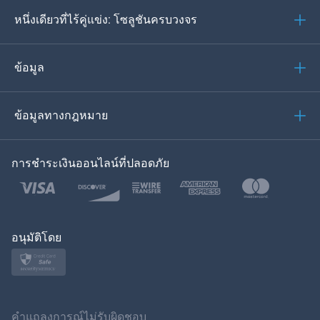
หนึ่งเดียวที่ไร้คู่แข่ง: โซลูชันครบวงจร
โปรตุเกส
อิตาเลียน
ข้อมูล
العربية
ข้อมูลทางกฎหมาย
ของเกาหลี
การชำระเงินออนไลน์ที่ปลอดภัย
ภาษาไทย
โปแลนด์
ญี่ปุ่น
อนุมัติโดย
นอร์สก์
สวีเดน
คำแถลงการณ์ไม่รับผิดชอบ