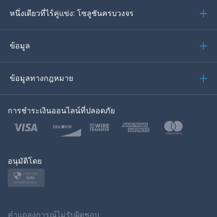
หนึ่งเดียวที่ไร้คู่แข่ง: โซลูชันครบวงจร
โปรตุเกส
อิตาเลียน
ข้อมูล
العربية
ข้อมูลทางกฎหมาย
ของเกาหลี
การชำระเงินออนไลน์ที่ปลอดภัย
ภาษาไทย
โปแลนด์
ญี่ปุ่น
อนุมัติโดย
นอร์สก์
สวีเดน
คำแถลงการณ์ไม่รับผิดชอบ