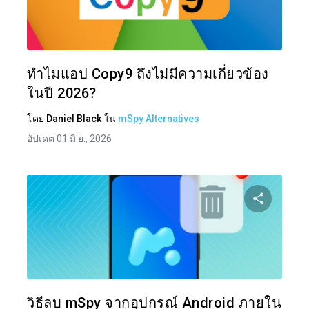
แบ่งป
ทวิตเตอร์
ทำไมแอป Copy9 ถึงไม่มีความเกี่ยวข้อง
ในปี 2026?
โดย
Daniel Black
ใน
mSpy Alternatives
อัปเดต 01 มิ.ย., 2026
แบ่งป
ทวิตเตอร์
วิธีลบ mSpy จากอุปกรณ์ Android ภายใน