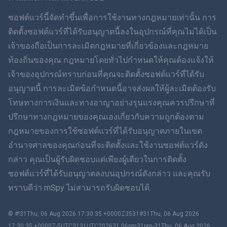
ภาษาไทย
ซอฟต์แวร์นี้จัดทำขึ้นเพื่อการใช้งานทางกฎหมายเท่านั้น การ
ติดตั้งซอฟต์แวร์ที่ได้รับอนุญาตนี้ลงในอุปกรณ์ที่คุณไม่ได้เป็น
简体中文
เจ้าของถือเป็นการละเมิดกฎหมายที่เกี่ยวข้องและกฎหมาย
ท้องถิ่นของคุณ กฎหมายโดยทั่วไปกำหนดให้คุณต้องแจ้งให้
Dansk
เจ้าของอุปกรณ์ทราบก่อนที่คุณจะติดตั้งซอฟต์แวร์ที่ได้รับ
ฮินดี
อนุญาตนี้ การละเมิดข้อกำหนดนี้อาจส่งผลให้ผู้ละเมิดต้องรับ
โทษทางการเงินและทางอาญาอย่างรุนแรงคุณควรปรึกษาที่
ดัตช์
ปรึกษาทางกฎหมายของคุณเองเกี่ยวกับความถูกต้องตาม
กฎหมายของการใช้ซอฟต์แวร์ที่ได้รับอนุญาตภายในเขต
ภาษาฮีบรู
อำนาจศาลของคุณก่อนที่จะติดตั้งและใช้งานซอฟต์แวร์ดัง
กล่าว คุณเป็นผู้รับผิดชอบแต่เพียงผู้เดียวในการติดตั้ง
โรมาเนีย
ซอฟต์แวร์ที่ได้รับอนุญาตลงบนอุปกรณ์ดังกล่าว และคุณรับ
กรีก
ทราบดีว่า mSpy ไม่สามารถรับผิดชอบได้.
ภาษาเวียดนาม
© #!31Thu, 06 Aug 2026 17:30:35 +0000Z3531#31Thu, 06 Aug 2026
17:30:35 +0000Z-5UTC3131UTC202631 06pm31pm-31Thu, 06 Aug 2026