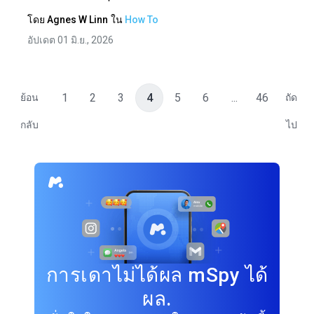
โดย
Agnes W Linn
ใน
How To
อัปเดต 01 มิ.ย., 2026
1
2
3
4
5
6
...
46
ย้อน
ถัด
กลับ
ไป
การเดาไม่ได้ผล mSpy ได้
ผล.