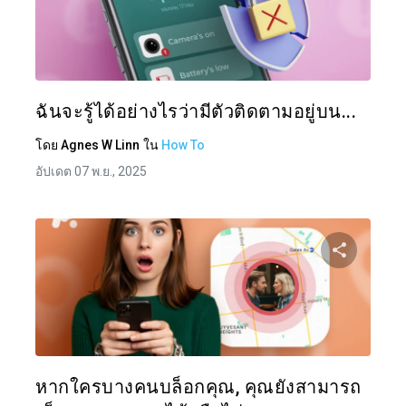
แบ่งป
ทวิตเตอร์
ฉันจะรู้ได้อย่างไรว่ามีตัวติดตามอยู่บน...
โดย
Agnes W Linn
ใน
How To
อัปเดต 07 พ.ย., 2025
แบ่งป
ทวิตเตอร์
หากใครบางคนบล็อกคุณ, คุณยังสามารถ