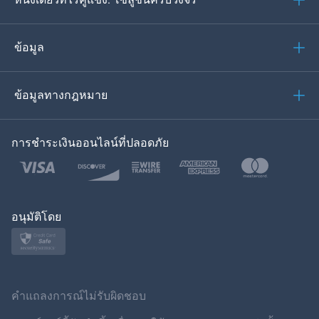
โปรตุเกส
อิตาเลียน
ข้อมูล
العربية
ข้อมูลทางกฎหมาย
ของเกาหลี
การชำระเงินออนไลน์ที่ปลอดภัย
ภาษาไทย
โปแลนด์
ญี่ปุ่น
อนุมัติโดย
นอร์สก์
สวีเดน
คำแถลงการณ์ไม่รับผิดชอบ
ภาษาไทย