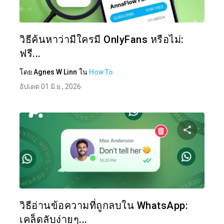
ทวิตเตอร์
วิธีค้นหาว่ามีใครมี OnlyFans หรือไม่:
ฟรี...
โดย
Agnes W Linn
ใน
How To
อัปเดต 01 มิ.ย., 2026
แบ่งป
ทวิตเตอร์
วิธีอ่านข้อความที่ถูกลบใน WhatsApp:
เคล็ดลับง่ายๆ...