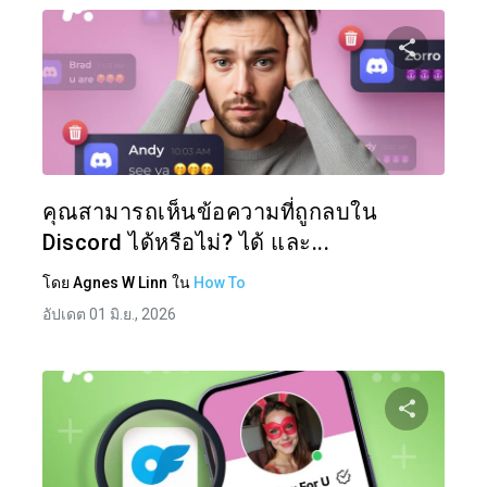
แบ่งป
ทวิตเตอร์
คุณสามารถเห็นข้อความที่ถูกลบใน
Discord ได้หรือไม่? ได้ และ...
โดย
Agnes W Linn
ใน
How To
อัปเดต 01 มิ.ย., 2026
แบ่งป