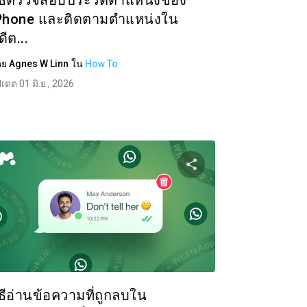
ิธีตรวจสอบประวัติตำแหน่งของ
Phone และติดตามตำแหน่งใน
ดีต...
ดย
Agnes W Linn
ใน
How To
ปเดต 01 มิ.ย., 2026
ความนี้
แบ่งปันบทความนี
ok
ทวิตเตอร์
Facebook
คัดลอกลิงก์
คัดล
ิธีอ่านข้อความที่ถูกลบใน