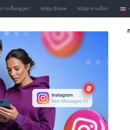
รเลี้ยงดูบุตร
mSpy อัปเดต
mSpy ทางเลือก