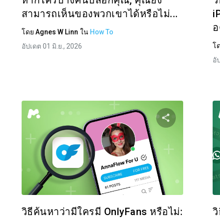
หากใครบางคนบล็อกคุณ, คุณยัง
ว
สามารถเห็นของพวกเขาได้หรือไม่...
i
อ
โดย
Agnes W Linn
ใน
How To
โ
อัปเดต 01 มิ.ย., 2026
อั
งปันบทความนี้
แบ่งปันบท
Facebook
ทวิตเตอร์
Facebo
คัดลอกลิงก์
วิธีค้นหาว่ามีใครมี OnlyFans หรือไม่:
ว