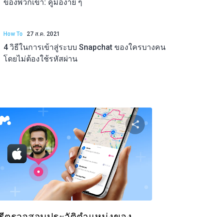
ของพวกเขา: คู่มือง่าย ๆ
How To
27 ส.ค. 2021
4 วิธีในการเข้าสู่ระบบ Snapchat ของใครบางคน
โดยไม่ต้องใช้รหัสผ่าน
ความนี้
แบ่งปันบทความนี
ok
ทวิตเตอร์
Facebook
คัดลอกลิงก์
คัดล