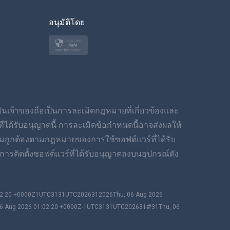
ของเกาหลี
อนุมัติโดย
ภาษาไทย
โปแลนด์
ญี่ปุ่น
นอร์สก์
เป็นเจ้าของถือเป็นการละเมิดกฎหมายที่เกี่ยวข้องและ
สวีเดน
ได้รับอนุญาตนี้ การละเมิดข้อกำหนดนี้อาจส่งผลให้
มถูกต้องตามกฎหมายของการใช้ซอฟต์แวร์ที่ได้รับ
ภาษาไทย
ารติดตั้งซอฟต์แวร์ที่ได้รับอนุญาตลงบนอุปกรณ์ดัง
简体中文
:02:20 +0000Z1UTC3131UTC2026312026Thu, 06 Aug 2026
Dansk
06 Aug 2026 01:02:20 +0000Z-1UTC3131UTC202631#!31Thu, 06
ฮินดี