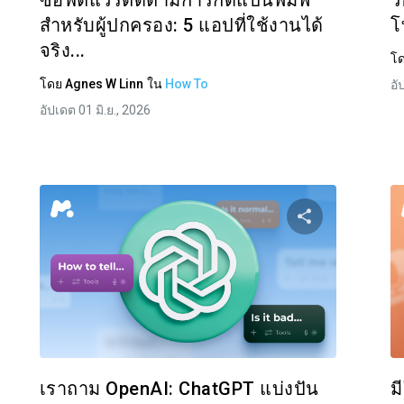
ซอฟต์แวร์ติดตามการกดแป้นพิมพ์
ว
สำหรับผู้ปกครอง: 5 แอปที่ใช้งานได้
โ
จริง...
โ
โดย
Agnes W Linn
ใน
How To
อั
อัปเดต 01 มิ.ย., 2026
งปันบทความนี้
แบ่งปันบท
Facebook
ทวิตเตอร์
Facebo
คัดลอกลิงก์
เราถาม OpenAI: ChatGPT แบ่งปัน
ม