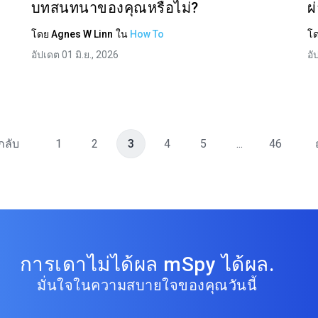
บทสนทนาของคุณหรือไม่?
ผ
โดย
Agnes W Linn
ใน
How To
โ
อัปเดต 01 มิ.ย., 2026
อั
กลับ
1
2
3
4
5
...
46
การเดาไม่ได้ผล mSpy ได้ผล.
มั่นใจในความสบายใจของคุณวันนี้