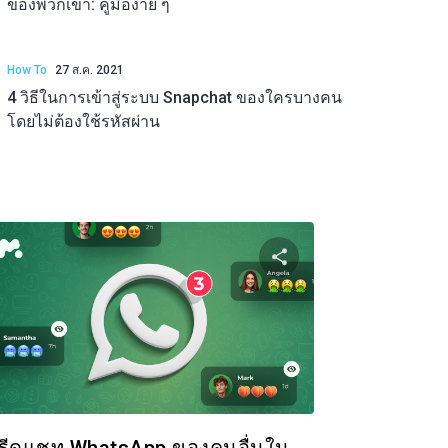
ของพวกเขา: คู่มือง่าย ๆ
How To
27 ส.ค. 2021
4 วิธีในการเข้าสู่ระบบ Snapchat ของใครบางคน
โดยไม่ต้องใช้รหัสผ่าน
ความนี้
แบ่งปันบทความนี
ok
ทวิตเตอร์
Facebook
คัดลอกลิงก์
คัดล