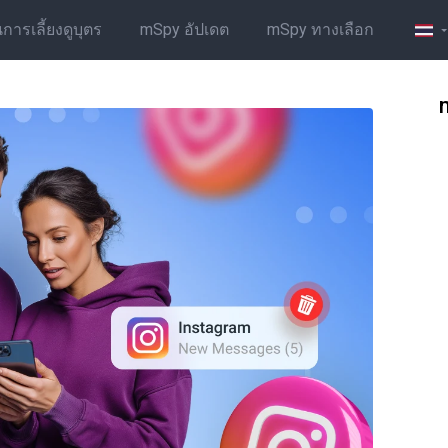
รเลี้ยงดูบุตร
mSpy อัปเดต
mSpy ทางเลือก