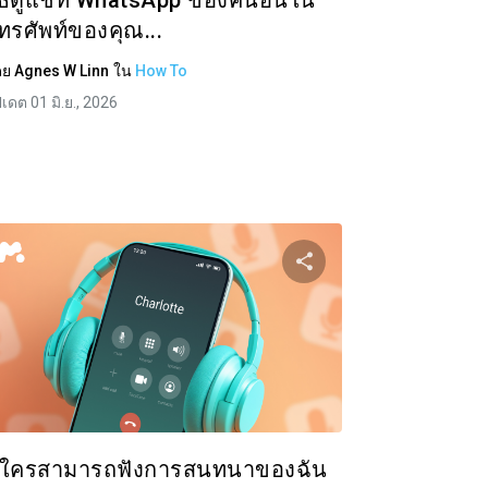
ิธีดูแชท WhatsApp ของคนอื่นใน
ทรศัพท์ของคุณ...
ดย
Agnes W Linn
ใน
How To
ปเดต 01 มิ.ย., 2026
ความนี้
แบ่งปันบทความนี
ok
ทวิตเตอร์
Facebook
คัดลอกลิงก์
คัดล
ีใครสามารถฟังการสนทนาของฉัน