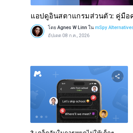
แอปดูอินสตาแกรมส่วนตัว: คู่มื
โดย
Agnes W Linn
ใน
mSpy Alternative
อัปเดต 08 ก.ค., 2026
แบ่
ทวิตเตอร์