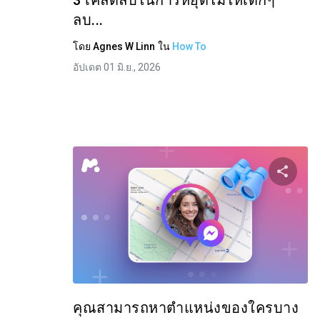
3 เคล็ดลับในการหยุดไม่ให้เด็กๆ
ลบ...
โดย
Agnes W Linn
ใน
How To
อัปเดต 01 มิ.ย., 2026
แบ่
ทวิตเตอร์
คุณสามารถหาตำแหน่งของใครบาง