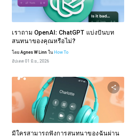
แบ่งป
ทวิตเตอร์
เราถาม OpenAI: ChatGPT แบ่งปันบท
สนทนาของคุณหรือไม่?
โดย
Agnes W Linn
ใน
How To
อัปเดต 01 มิ.ย., 2026
แบ่งป
ทวิตเตอร์
มีใครสามารถฟังการสนทนาของฉันผ่าน