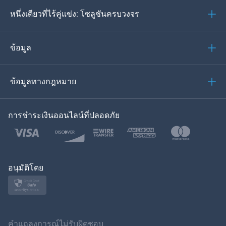
หนึ่งเดียวที่ไร้คู่แข่ง: โซลูชันครบวงจร
โปรตุเกส
อิตาเลียน
ข้อมูล
العربية
ข้อมูลทางกฎหมาย
ของเกาหลี
การชำระเงินออนไลน์ที่ปลอดภัย
ภาษาไทย
โปแลนด์
ญี่ปุ่น
อนุมัติโดย
นอร์สก์
สวีเดน
คำแถลงการณ์ไม่รับผิดชอบ