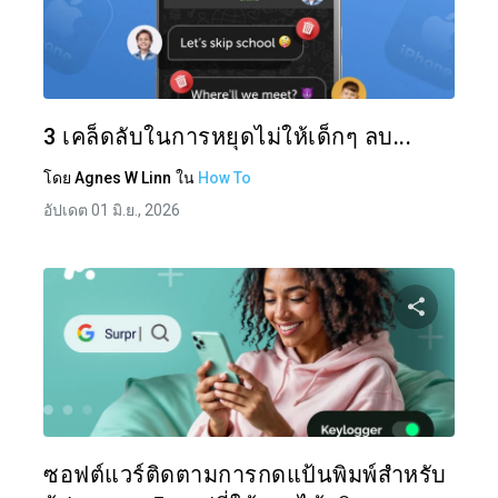
แบ่งป
ทวิตเตอร์
3 เคล็ดลับในการหยุดไม่ให้เด็กๆ ลบ...
โดย
Agnes W Linn
ใน
How To
อัปเดต 01 มิ.ย., 2026
แบ่งป
ทวิตเตอร์
ซอฟต์แวร์ติดตามการกดแป้นพิมพ์สำหรับ