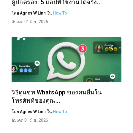
ผู้ปกครอง: 5 แอปที่ใช้งานได้จริง...
โดย
Agnes W Linn
ใน
How To
อัปเดต 01 มิ.ย., 2026
แบ่งป
ทวิตเตอร์
วิธีดูแชท WhatsApp ของคนอื่นใน
โทรศัพท์ของคุณ...
โดย
Agnes W Linn
ใน
How To
อัปเดต 01 มิ.ย., 2026