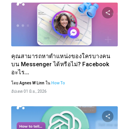
แบ่งป
ทวิตเตอร์
คุณสามารถหาตำแหน่งของใครบางคน
บน Messenger ได้หรือไม่? Facebook
อะไร...
โดย
Agnes W Linn
ใน
How To
อัปเดต 01 มิ.ย., 2026