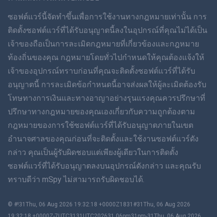
ภาษาไทย
ซอฟต์แวร์นี้จัดทำขึ้นเพื่อการใช้งานทางกฎหมายเท่านั้น การ
ติดตั้งซอฟต์แวร์ที่ได้รับอนุญาตนี้ลงในอุปกรณ์ที่คุณไม่ได้เป็น
简体中文
เจ้าของถือเป็นการละเมิดกฎหมายที่เกี่ยวข้องและกฎหมาย
ท้องถิ่นของคุณ กฎหมายโดยทั่วไปกำหนดให้คุณต้องแจ้งให้
Dansk
เจ้าของอุปกรณ์ทราบก่อนที่คุณจะติดตั้งซอฟต์แวร์ที่ได้รับ
ฮินดี
อนุญาตนี้ การละเมิดข้อกำหนดนี้อาจส่งผลให้ผู้ละเมิดต้องรับ
โทษทางการเงินและทางอาญาอย่างรุนแรงคุณควรปรึกษาที่
ดัตช์
ปรึกษาทางกฎหมายของคุณเองเกี่ยวกับความถูกต้องตาม
กฎหมายของการใช้ซอฟต์แวร์ที่ได้รับอนุญาตภายในเขต
ภาษาฮีบรู
อำนาจศาลของคุณก่อนที่จะติดตั้งและใช้งานซอฟต์แวร์ดัง
กล่าว คุณเป็นผู้รับผิดชอบแต่เพียงผู้เดียวในการติดตั้ง
โรมาเนีย
ซอฟต์แวร์ที่ได้รับอนุญาตลงบนอุปกรณ์ดังกล่าว และคุณรับ
กรีก
ทราบดีว่า mSpy ไม่สามารถรับผิดชอบได้.
ภาษาเวียดนาม
© #!31Thu, 06 Aug 2026 19:32:18 +0000Z1831#31Thu, 06 Aug 2026
19:32:18 +0000Z-7UTC3131UTC202631 06pm31pm-31Thu, 06 Aug 2026