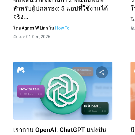
ซอฟต์แวร์ติดตามการกดแป้นพิมพ์
ว
สำหรับผู้ปกครอง: 5 แอปที่ใช้งานได้
โ
จริง...
โ
โดย
Agnes W Linn
ใน
How To
อั
อัปเดต 01 มิ.ย., 2026
งปันบทความนี้
แบ่งปันบท
Facebook
ทวิตเตอร์
Facebo
คัดลอกลิงก์
เราถาม OpenAI: ChatGPT แบ่งปัน
ม