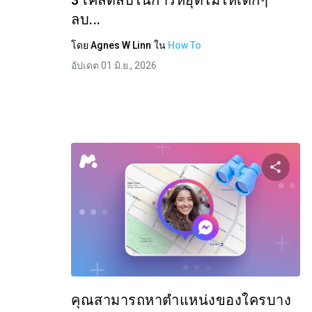
3 เคล็ดลับในการหยุดไม่ให้เด็กๆ
ลบ...
โดย
Agnes W Linn
ใน
How To
อัปเดต 01 มิ.ย., 2026
แบ่
ทวิตเตอร์
คุณสามารถหาตำแหน่งของใครบาง