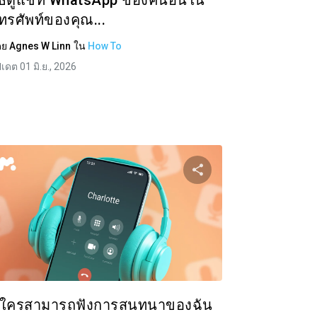
ิธีดูแชท WhatsApp ของคนอื่นใน
ทรศัพท์ของคุณ...
ดย
Agnes W Linn
ใน
How To
ปเดต 01 มิ.ย., 2026
ความนี้
แบ่งปันบทความนี
ok
ทวิตเตอร์
Facebook
คัดลอกลิงก์
คัดล
ีใครสามารถฟังการสนทนาของฉัน