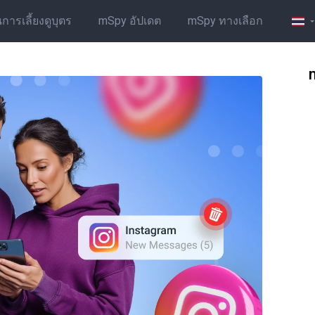
รเลี้ยงดูบุตร
mSpy อัปเดต
mSpy ทางเลือก