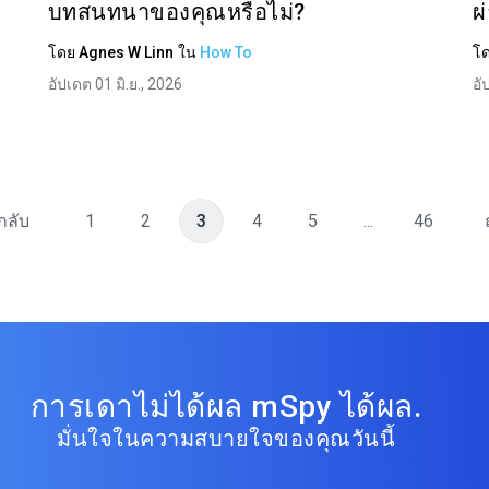
บทสนทนาของคุณหรือไม่?
ผ
โดย
Agnes W Linn
ใน
How To
โ
อัปเดต 01 มิ.ย., 2026
อั
กลับ
1
2
3
4
5
...
46
การเดาไม่ได้ผล mSpy ได้ผล.
มั่นใจในความสบายใจของคุณวันนี้