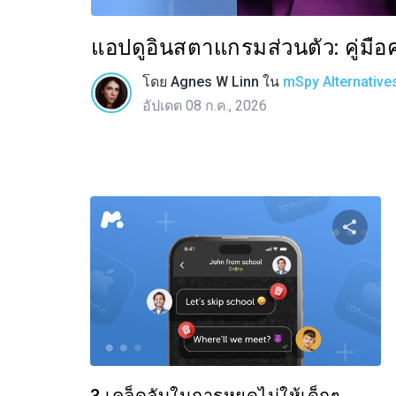
แอปดูอินสตาแกรมส่วนตัว: คู่มื
โดย
Agnes W Linn
ใน
mSpy Alternative
อัปเดต 08 ก.ค., 2026
แบ่
ทวิตเตอร์