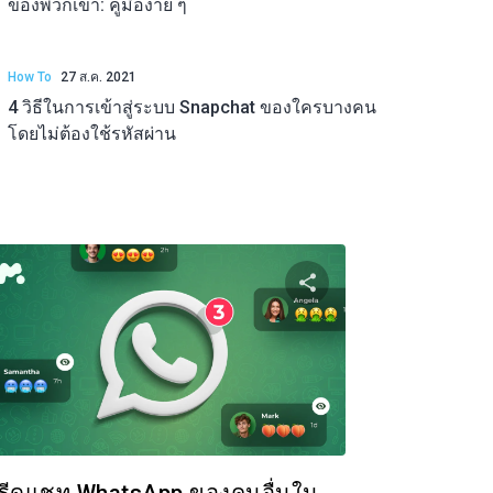
ของพวกเขา: คู่มือง่าย ๆ
How To
27 ส.ค. 2021
4 วิธีในการเข้าสู่ระบบ Snapchat ของใครบางคน
โดยไม่ต้องใช้รหัสผ่าน
ความนี้
แบ่งปันบทความนี
ok
ทวิตเตอร์
Facebook
คัดลอกลิงก์
คัดล