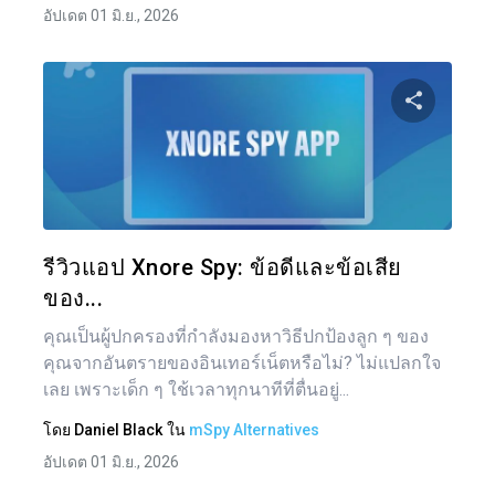
อัปเดต 01 มิ.ย., 2026
แบ่งป
ทวิตเตอร์
รีวิวแอป Xnore Spy: ข้อดีและข้อเสีย
ของ...
คุณเป็นผู้ปกครองที่กำลังมองหาวิธีปกป้องลูก ๆ ของ
คุณจากอันตรายของอินเทอร์เน็ตหรือไม่? ไม่แปลกใจ
เลย เพราะเด็ก ๆ ใช้เวลาทุกนาทีที่ตื่นอยู่...
โดย
Daniel Black
ใน
mSpy Alternatives
อัปเดต 01 มิ.ย., 2026