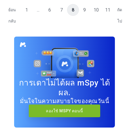
1
...
6
7
8
9
10
11
ย้อน
ถัด
กลับ
ไป
การเดาไม่ได้ผล mSpy ได้
ผล.
มั่นใจในความสบายใจของคุณวันนี้
ลองใช้ MSPY ตอนนี้