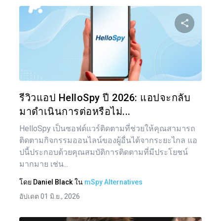
แบ่งป
ทวิตเตอร์
รีวิวแอป HelloSpy ปี 2026: แอปจะกลับ
มาดำเนินการต่อหรือไม่...
HelloSpy เป็นซอฟต์แวร์ติดตามที่ช่วยให้คุณสามารถ
ติดตามกิจกรรมออนไลน์ของผู้อื่นได้จากระยะไกล แอ
ปนี้ประกอบด้วยคุณสมบัติการติดตามที่มีประโยชน์
มากมาย เช่น...
โดย
Daniel Black
ใน
mSpy Alternatives
อัปเดต 01 มิ.ย., 2026