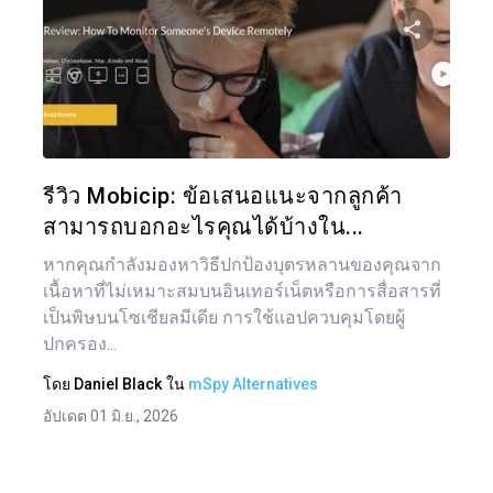
แน
เรื่อ
แบ่งป
ทวิตเตอร์
รีวิว Mobicip: ข้อเสนอแนะจากลูกค้า
สามารถบอกอะไรคุณได้บ้างใน...
หากคุณกำลังมองหาวิธีปกป้องบุตรหลานของคุณจาก
เนื้อหาที่ไม่เหมาะสมบนอินเทอร์เน็ตหรือการสื่อสารที่
เป็นพิษบนโซเชียลมีเดีย การใช้แอปควบคุมโดยผู้
ปกครอง...
โดย
Daniel Black
ใน
mSpy Alternatives
อัปเดต 01 มิ.ย., 2026