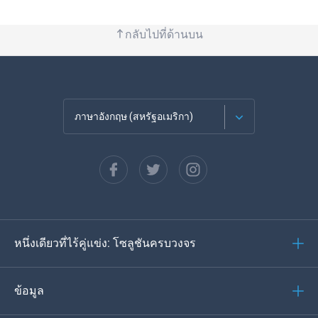
กลับไปที่ด้านบน
ภาษาอังกฤษ (สหรัฐอเมริกา)
ภาษาฝรั่งเศส
Español
ภาษาเยอรมัน
หนึ่งเดียวที่ไร้คู่แข่ง: โซลูชันครบวงจร
โปรตุเกส
อิตาเลียน
ข้อมูล