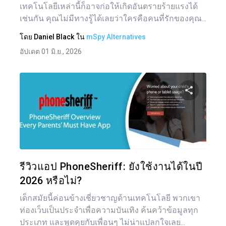
เทคโนโลยีเหล่านี้ก็อาจก่อให้เกิดอันตรายร้ายแรงได้
เช่นกัน คุณไม่มีทางรู้ได้เลยว่าใครคือคนที่รักของคุณ...
โดย
Daniel Black
ใน
mSpy Alternatives
อัปเดต 01 มิ.ย., 2026
แบ่งป
ทวิตเตอร์
รีวิวแอป PhoneSheriff: ยังใช้งานได้ในปี
2026 หรือไม่?
เด็กสมัยนี้ค่อนข้างเชี่ยวชาญด้านเทคโนโลยี พวกเขา
ท่องเว็บเป็นประจำเพื่อความบันเทิง ค้นคว้าข้อมูลทุก
ประเภท และพูดคุยกับเพื่อนๆ ไม่น่าแปลกใจเลย...