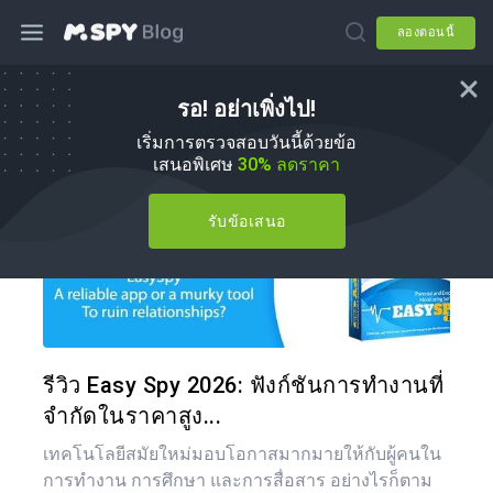
ลองตอนนี้
รอ! อย่าเพิ่งไป!
mSpy ทางเลือก
เริ่มการตรวจสอบวันนี้ด้วยข้อ
เสนอพิเศษ
30% ลดราคา
รับข้อเสนอ
แบ่งป
ทวิตเตอร์
รีวิว Easy Spy 2026: ฟังก์ชันการทำงานที่
จำกัดในราคาสูง...
เทคโนโลยีสมัยใหม่มอบโอกาสมากมายให้กับผู้คนใน
การทำงาน การศึกษา และการสื่อสาร อย่างไรก็ตาม