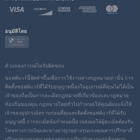
ภาษาไทย
โปแลนด์
ญี่ปุ่น
อนุมัติโดย
นอร์สก์
สวีเดน
คำแถลงการณ์ไม่รับผิดชอบ
ภาษาไทย
ซอฟต์แวร์นี้จัดทำขึ้นเพื่อการใช้งานทางกฎหมายเท่านั้น การ
ติดตั้งซอฟต์แวร์ที่ได้รับอนุญาตนี้ลงในอุปกรณ์ที่คุณไม่ได้เป็น
简体中文
เจ้าของถือเป็นการละเมิดกฎหมายที่เกี่ยวข้องและกฎหมาย
ท้องถิ่นของคุณ กฎหมายโดยทั่วไปกำหนดให้คุณต้องแจ้งให้
Dansk
เจ้าของอุปกรณ์ทราบก่อนที่คุณจะติดตั้งซอฟต์แวร์ที่ได้รับ
ฮินดี
อนุญาตนี้ การละเมิดข้อกำหนดนี้อาจส่งผลให้ผู้ละเมิดต้องรับ
โทษทางการเงินและทางอาญาอย่างรุนแรงคุณควรปรึกษาที่
ดัตช์
ปรึกษาทางกฎหมายของคุณเองเกี่ยวกับความถูกต้องตาม