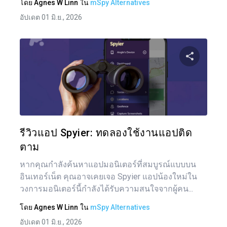
โดย
Agnes W Linn
ใน
mSpy Alternatives
อัปเดต 01 มิ.ย., 2026
แบ่งป
ทวิตเตอร์
รีวิวแอป Spyier: ทดลองใช้งานแอปติด
ตาม
หากคุณกำลังค้นหาแอปมอนิเตอร์ที่สมบูรณ์แบบบน
อินเทอร์เน็ต คุณอาจเคยเจอ Spyier แอปน้องใหม่ใน
วงการมอนิเตอร์นี้กำลังได้รับความสนใจจากผู้คน...
โดย
Agnes W Linn
ใน
mSpy Alternatives
อัปเดต 01 มิ.ย., 2026