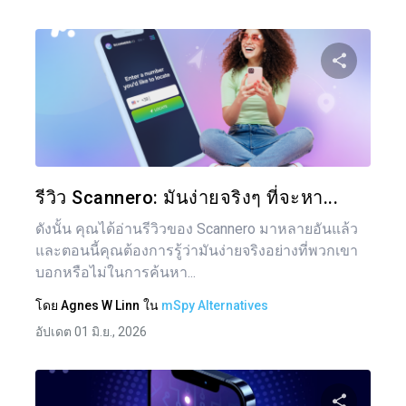
แบ่งป
ทวิตเตอร์
รีวิว Scannero: มันง่ายจริงๆ ที่จะหา...
ดังนั้น คุณได้อ่านรีวิวของ Scannero มาหลายอันแล้ว
และตอนนี้คุณต้องการรู้ว่ามันง่ายจริงอย่างที่พวกเขา
บอกหรือไม่ในการค้นหา...
โดย
Agnes W Linn
ใน
mSpy Alternatives
อัปเดต 01 มิ.ย., 2026