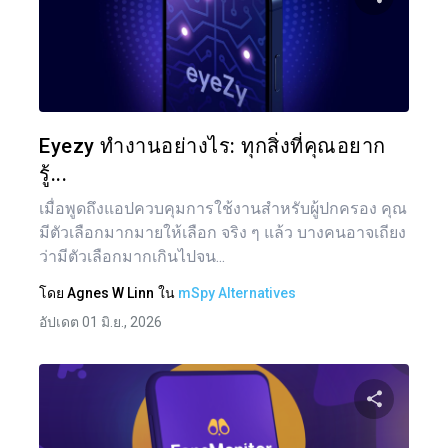
แบ่งป
ทวิตเตอร์
Eyezy ทำงานอย่างไร: ทุกสิ่งที่คุณอยาก
รู้...
เมื่อพูดถึงแอปควบคุมการใช้งานสำหรับผู้ปกครอง คุณ
มีตัวเลือกมากมายให้เลือก จริง ๆ แล้ว บางคนอาจเถียง
ว่ามีตัวเลือกมากเกินไปจน...
โดย
Agnes W Linn
ใน
mSpy Alternatives
อัปเดต 01 มิ.ย., 2026
แน
เรื่อ
แบ่งป