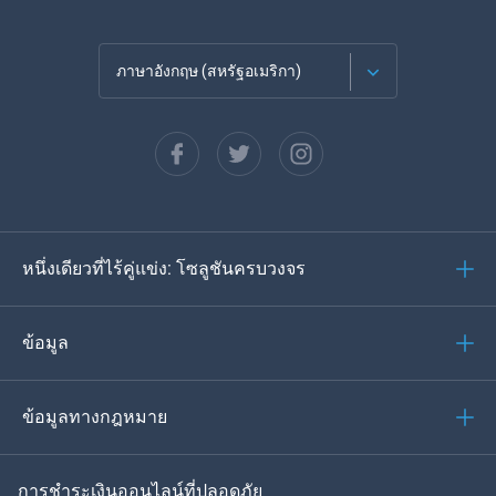
ภาษาอังกฤษ (สหรัฐอเมริกา)
ภาษาฝรั่งเศส
Español
ภาษาเยอรมัน
หนึ่งเดียวที่ไร้คู่แข่ง: โซลูชันครบวงจร
โปรตุเกส
อิตาเลียน
ข้อมูล
العربية
ข้อมูลทางกฎหมาย
ของเกาหลี
การชำระเงินออนไลน์ที่ปลอดภัย