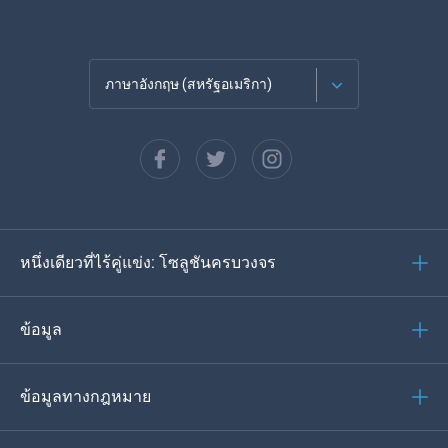
ภาษาอังกฤษ (สหรัฐอเมริกา)
ภาษาฝรั่งเศส
Español
ภาษาเยอรมัน
หนึ่งเดียวที่ไร้คู่แข่ง: โซลูชันครบวงจร
โปรตุเกส
อิตาเลียน
ข้อมูล
العربية
ข้อมูลทางกฎหมาย
ของเกาหลี