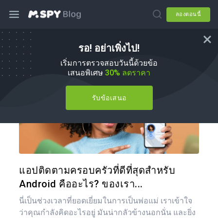
ลองตอนนี้
รอ! อย่าเพิ่งไป!
mSpy ทางเลือก
เริ่มการตรวจสอบวันนี้ด้วยข้อ
เสนอพิเศษ
30% ลดราคา
รับข้อเสนอ
แบ่งป
ทวิตเตอร์
แอปติดตามครอบครัวที่ดีที่สุดสำหรับ
Android คืออะไร? ของเรา...
นี่เป็นช่วงเวลาที่ยอดเยี่ยมในการเป็นพ่อแม่ เราเข้าใจ
ว่าคุณกำลังคิดอะไรอยู่ มันน่ากลัวข้างนอกนั่น และยิ่ง