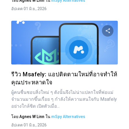
โดย
Agnes W Linn
ใน
mSpy Alternatives
อัปเดต 01 มิ.ย., 2026
แบ่งป
ทวิตเตอร์
รีวิว Msafely: แอปติดตามใหม่ที่อาจทำให้
คุณประหลาดใจ
ผู้คนชื่นชอบสิ่งใหม่ ๆ ดังนั้นจึงไม่น่าแปลกใจที่พ่อแม่
จำนวนมากขึ้นเรื่อย ๆ กำลังให้ความสนใจกับ Msafely
อย่างใกล้ชิด เปิดตัวเมื่อ...
โดย
Agnes W Linn
ใน
mSpy Alternatives
อัปเดต 01 มิ.ย., 2026