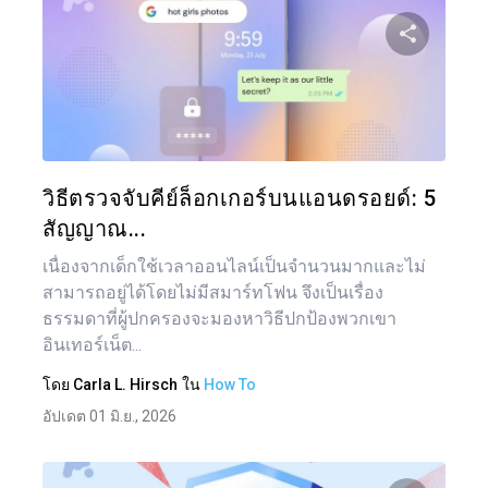
แบ่งป
ทวิตเตอร์
วิธีตรวจจับคีย์ล็อกเกอร์บนแอนดรอยด์: 5
สัญญาณ...
เนื่องจากเด็กใช้เวลาออนไลน์เป็นจำนวนมากและไม่
สามารถอยู่ได้โดยไม่มีสมาร์ทโฟน จึงเป็นเรื่อง
ธรรมดาที่ผู้ปกครองจะมองหาวิธีปกป้องพวกเขา
อินเทอร์เน็ต...
โดย
Carla L. Hirsch
ใน
How To
อัปเดต 01 มิ.ย., 2026