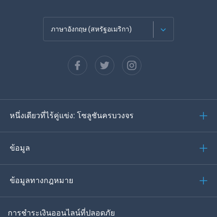
ภาษาอังกฤษ (สหรัฐอเมริกา)
ภาษาฝรั่งเศส
Español
ภาษาเยอรมัน
หนึ่งเดียวที่ไร้คู่แข่ง: โซลูชันครบวงจร
โปรตุเกส
อิตาเลียน
ข้อมูล
العربية
ข้อมูลทางกฎหมาย
ของเกาหลี
การชำระเงินออนไลน์ที่ปลอดภัย
ภาษาไทย