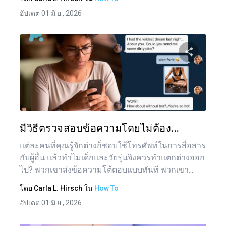
อัปเดต 01 มิ.ย., 2026
แบ่งป
ทวิตเตอร์
มีวิธีตรวจสอบข้อความโดยไม่ต้อง...
แต่ละคนที่คุณรู้จักต่างก็ชอบใช้โทรศัพท์ในการสื่อสาร
กับผู้อื่น แล้วทำไมเด็กและวัยรุ่นจึงควรทำแตกต่างออก
ไป? พวกเขาส่งข้อความโต้ตอบแบบทันที พวกเขา...
โดย
Carla L. Hirsch
ใน
How To
อัปเดต 01 มิ.ย., 2026