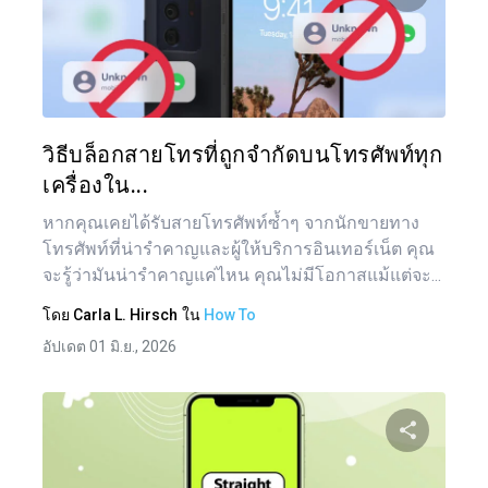
แบ่งป
ทวิตเตอร์
วิธีบล็อกสายโทรที่ถูกจำกัดบนโทรศัพท์ทุก
เครื่องใน...
หากคุณเคยได้รับสายโทรศัพท์ซ้ำๆ จากนักขายทาง
โทรศัพท์ที่น่ารำคาญและผู้ให้บริการอินเทอร์เน็ต คุณ
จะรู้ว่ามันน่ารำคาญแค่ไหน คุณไม่มีโอกาสแม้แต่จะ...
โดย
Carla L. Hirsch
ใน
How To
อัปเดต 01 มิ.ย., 2026
แน
เรื่อ
แบ่งป