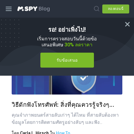
ลองตอนนี้
รอ! อย่าเพิ่งไป!
วิธีการ
เริ่มการตรวจสอบวันนี้ด้วยข้อ
เสนอพิเศษ
30% ลดราคา
รับข้อเสนอ
แบ่งป
ทวิตเตอร์
วิธีดักฟังโทรศัพท์: สิ่งที่คุณควรรู้จริงๆ...
คุณจำภาพยนตร์สายลับเก่าๆ ได้ไหม ที่สายลับต้องหา
ข้อมูลโดยการติดตามศัตรูอย่างลับๆ และฟัง...
โดย
Carla L. Hirsch
ใน
How To