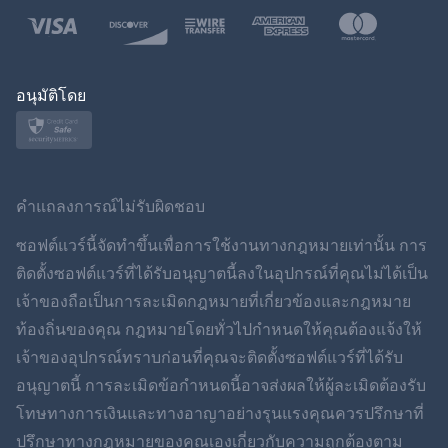
โปแลนด์
ญี่ปุ่น
อนุมัติโดย
นอร์สก์
สวีเดน
คำแถลงการณ์ไม่รับผิดชอบ
ภาษาไทย
ซอฟต์แวร์นี้จัดทำขึ้นเพื่อการใช้งานทางกฎหมายเท่านั้น การ
ติดตั้งซอฟต์แวร์ที่ได้รับอนุญาตนี้ลงในอุปกรณ์ที่คุณไม่ได้เป็น
简体中文
เจ้าของถือเป็นการละเมิดกฎหมายที่เกี่ยวข้องและกฎหมาย
ท้องถิ่นของคุณ กฎหมายโดยทั่วไปกำหนดให้คุณต้องแจ้งให้
Dansk
เจ้าของอุปกรณ์ทราบก่อนที่คุณจะติดตั้งซอฟต์แวร์ที่ได้รับ
ฮินดี
อนุญาตนี้ การละเมิดข้อกำหนดนี้อาจส่งผลให้ผู้ละเมิดต้องรับ
โทษทางการเงินและทางอาญาอย่างรุนแรงคุณควรปรึกษาที่
ดัตช์
ปรึกษาทางกฎหมายของคุณเองเกี่ยวกับความถูกต้องตาม