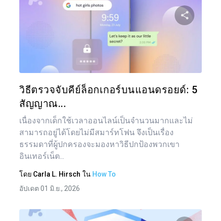
แบ่งป
ทวิตเตอร์
วิธีตรวจจับคีย์ล็อกเกอร์บนแอนดรอยด์: 5
สัญญาณ...
เนื่องจากเด็กใช้เวลาออนไลน์เป็นจำนวนมากและไม่
สามารถอยู่ได้โดยไม่มีสมาร์ทโฟน จึงเป็นเรื่อง
ธรรมดาที่ผู้ปกครองจะมองหาวิธีปกป้องพวกเขา
อินเทอร์เน็ต...
โดย
Carla L. Hirsch
ใน
How To
อัปเดต 01 มิ.ย., 2026