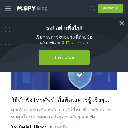
ลองตอนนี้
รอ! อย่าเพิ่งไป!
วิธีการ
เริ่มการตรวจสอบวันนี้ด้วยข้อ
เสนอพิเศษ
30% ลดราคา
รับข้อเสนอ
แบ่งป
ทวิตเตอร์
วิธีดักฟังโทรศัพท์: สิ่งที่คุณควรรู้จริงๆ...
คุณจำภาพยนตร์สายลับเก่าๆ ได้ไหม ที่สายลับต้องหา
ข้อมูลโดยการติดตามศัตรูอย่างลับๆ และฟัง...
โดย
Carla L. Hirsch
ใน
How To