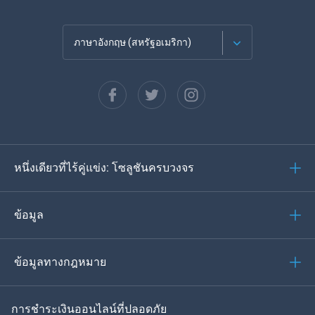
ภาษาอังกฤษ (สหรัฐอเมริกา)
ภาษาฝรั่งเศส
Español
ภาษาเยอรมัน
หนึ่งเดียวที่ไร้คู่แข่ง: โซลูชันครบวงจร
โปรตุเกส
อิตาเลียน
ข้อมูล
العربية
ข้อมูลทางกฎหมาย
ของเกาหลี
การชำระเงินออนไลน์ที่ปลอดภัย
ภาษาไทย