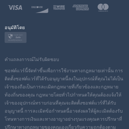
โปแลนด์
ญี่ปุ่น
อนุมัติโดย
นอร์สก์
สวีเดน
คำแถลงการณ์ไม่รับผิดชอบ
ภาษาไทย
ซอฟต์แวร์นี้จัดทำขึ้นเพื่อการใช้งานทางกฎหมายเท่านั้น การ
ติดตั้งซอฟต์แวร์ที่ได้รับอนุญาตนี้ลงในอุปกรณ์ที่คุณไม่ได้เป็น
简体中文
เจ้าของถือเป็นการละเมิดกฎหมายที่เกี่ยวข้องและกฎหมาย
ท้องถิ่นของคุณ กฎหมายโดยทั่วไปกำหนดให้คุณต้องแจ้งให้
Dansk
เจ้าของอุปกรณ์ทราบก่อนที่คุณจะติดตั้งซอฟต์แวร์ที่ได้รับ
ฮินดี
อนุญาตนี้ การละเมิดข้อกำหนดนี้อาจส่งผลให้ผู้ละเมิดต้องรับ
โทษทางการเงินและทางอาญาอย่างรุนแรงคุณควรปรึกษาที่
ดัตช์
ปรึกษาทางกฎหมายของคุณเองเกี่ยวกับความถูกต้องตาม