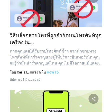
แบ่งป
ทวิตเตอร์
วิธีบล็อกสายโทรที่ถูกจำกัดบนโทรศัพท์ทุก
เครื่องใน...
หากคุณเคยได้รับสายโทรศัพท์ซ้ำๆ จากนักขายทาง
โทรศัพท์ที่น่ารำคาญและผู้ให้บริการอินเทอร์เน็ต คุณ
จะรู้ว่ามันน่ารำคาญแค่ไหน คุณไม่มีโอกาสแม้แต่จะ...
โดย
Carla L. Hirsch
ใน
How To
อัปเดต 01 มิ.ย., 2026
แน
เรื่อ
แบ่งป