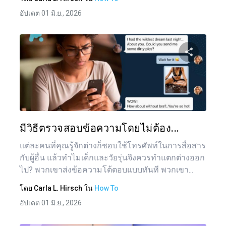
อัปเดต 01 มิ.ย., 2026
แบ่งป
ทวิตเตอร์
มีวิธีตรวจสอบข้อความโดยไม่ต้อง...
แต่ละคนที่คุณรู้จักต่างก็ชอบใช้โทรศัพท์ในการสื่อสาร
กับผู้อื่น แล้วทำไมเด็กและวัยรุ่นจึงควรทำแตกต่างออก
ไป? พวกเขาส่งข้อความโต้ตอบแบบทันที พวกเขา...
โดย
Carla L. Hirsch
ใน
How To
อัปเดต 01 มิ.ย., 2026