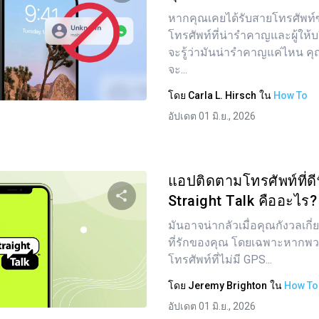
หากคุณเคยได้รับสายโทรศัพท์
แบ่งปันบทความนี้
โทรศัพท์ที่น่ารำคาญและผู้ให้บ
จะรู้ว่ามันน่ารำคาญแค่ไหน คุ
จะ...
ทวิตเตอร์
Facebook
คัดลอกลิงก์
โดย
Carla L. Hirsch
ใน
How To
อัปเดต 01 มิ.ย., 2026
แอปติดตามโทรศัพท์ที่ดีท
Straight Talk คืออะไร?
มันอาจน่ากลัวเมื่อคุณกังวลเก
แบ่งปันบทความนี้
ที่รักของคุณ โดยเฉพาะหากพว
โทรศัพท์ที่ไม่มี GPS...
โดย
Jeremy Brighton
ใน
How To
ทวิตเตอร์
Facebook
คัดลอกลิงก์
อัปเดต 01 มิ.ย., 2026