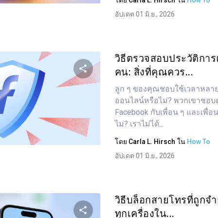
โดย
Carla L. Hirsch
ใน
How To
อัปเดต 01 มิ.ย., 2026
วิธีตรวจสอบประวัติก
คน: สิ่งที่คุณควร...
ลูก ๆ ของคุณชอบใช้เวลาหลายช
แบ่งปันบทความนี้
ออนไลน์หรือไม่? พวกเขาชอบด
Facebook กับเพื่อน ๆ และเพื่อน
ไม่? เราไม่ได้...
ทวิตเตอร์
Facebook
คัดลอกลิงก์
โดย
Carla L. Hirsch
ใน
How To
อัปเดต 01 มิ.ย., 2026
วิธีบล็อกสายโทรที่ถูกจ
ทุกเครื่องใน...