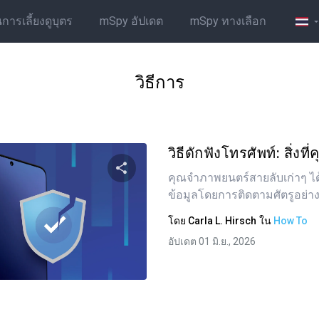
รเลี้ยงดูบุตร
mSpy อัปเดต
mSpy ทางเลือก
วิธีการ
วิธีดักฟังโทรศัพท์: สิ่งที่
คุณจำภาพยนตร์สายลับเก่าๆ ได
ข้อมูลโดยการติดตามศัตรูอย่างล
แบ่งปันบทความนี้
โดย
Carla L. Hirsch
ใน
How To
อัปเดต 01 มิ.ย., 2026
ทวิตเตอร์
Facebook
คัดลอกลิงก์