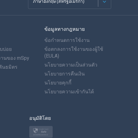
ภาษาอังกฤษ (สหรัฐอเมริกา)
ภาษาฝรั่งเศส
ข้อมูลทางกฎหมาย
Español
ข้อกำหนดการใช้งาน
ภาษาเยอรมัน
บบ่อย
ข้อตกลงการใช้งานของผู้ใช้
(EULA)
ำงานของ mSpy
โปรตุเกส
นโยบายความเป็นส่วนตัว
ันธมิตร
นโยบายการคืนเงิน
อิตาเลียน
นโยบายคุกกี้
العربية
นโยบายความเข้ากันได้
ของเกาหลี
อนุมัติโดย
ภาษาไทย
โปแลนด์