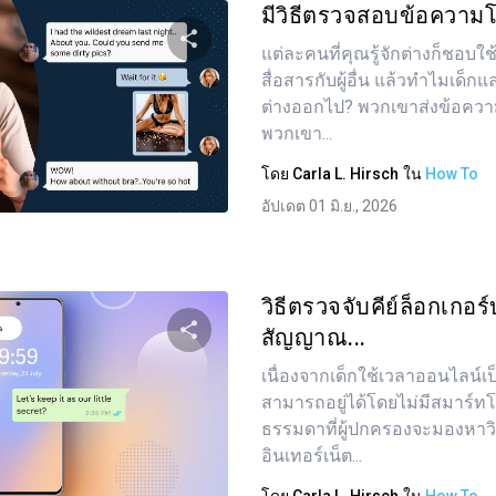
มีวิธีตรวจสอบข้อความโด
แต่ละคนที่คุณรู้จักต่างก็ชอบใ
สื่อสารกับผู้อื่น แล้วทำไมเด็ก
แบ่งปันบทความนี้
ต่างออกไป? พวกเขาส่งข้อควา
พวกเขา...
โดย
Carla L. Hirsch
ใน
How To
ทวิตเตอร์
Facebook
คัดลอกลิงก์
อัปเดต 01 มิ.ย., 2026
วิธีตรวจจับคีย์ล็อกเกอ
สัญญาณ...
เนื่องจากเด็กใช้เวลาออนไลน์
แบ่งปันบทความนี้
สามารถอยู่ได้โดยไม่มีสมาร์ทโฟ
ธรรมดาที่ผู้ปกครองจะมองหาว
อินเทอร์เน็ต...
ทวิตเตอร์
Facebook
คัดลอกลิงก์