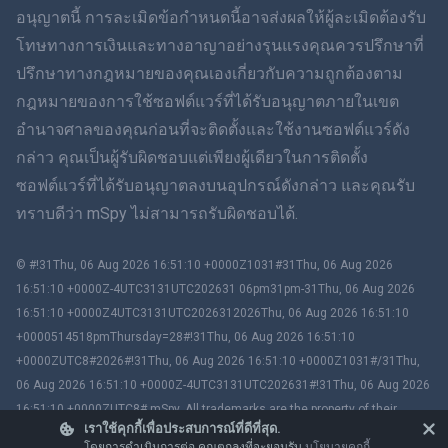
ฮินดี
อนุญาตนี้ การละเมิดข้อกำหนดนี้อาจส่งผลให้ผู้ละเมิดต้องรับ
โทษทางการเงินและทางอาญาอย่างรุนแรงคุณควรปรึกษาที่
ดัตช์
ปรึกษาทางกฎหมายของคุณเองเกี่ยวกับความถูกต้องตาม
กฎหมายของการใช้ซอฟต์แวร์ที่ได้รับอนุญาตภายในเขต
ภาษาฮีบรู
อำนาจศาลของคุณก่อนที่จะติดตั้งและใช้งานซอฟต์แวร์ดัง
กล่าว คุณเป็นผู้รับผิดชอบแต่เพียงผู้เดียวในการติดตั้ง
โรมาเนีย
ซอฟต์แวร์ที่ได้รับอนุญาตลงบนอุปกรณ์ดังกล่าว และคุณรับ
กรีก
ทราบดีว่า mSpy ไม่สามารถรับผิดชอบได้.
ภาษาเวียดนาม
© #!31Thu, 06 Aug 2026 16:51:10 +0000Z1031#31Thu, 06 Aug 2026
16:51:10 +0000Z-4UTC3131UTC202631 06pm31pm-31Thu, 06 Aug 2026
ภาษาจีนตัวเต็ม
16:51:10 +0000Z4UTC3131UTC2026312026Thu, 06 Aug 2026 16:51:10
+0000514518pmThursday=28#!31Thu, 06 Aug 2026 16:51:10
สโลวาเกีย
+0000ZUTC8#2026#!31Thu, 06 Aug 2026 16:51:10 +0000Z1031#/31Thu,
06 Aug 2026 16:51:10 +0000Z-4UTC3131UTC202631#!31Thu, 06 Aug 2026
ภาษามลายู
16:51:10 +0000ZUTC8# mSpy. All trademarks are the property of their
เราใช้คุกกี้เพื่อประสบการณ์ที่ดีที่สุด.
respective owners.
Čeština
โดยการดำเนินการต่อ คุณตกลงที่จะยอมรับ
นโยบายคุกกี้
.