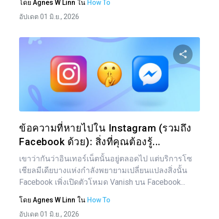
โดย
Agnes W Linn
ใน
How To
อัปเดต 01 มิ.ย., 2026
แบ่งป
ทวิตเตอร์
ข้อความที่หายไปใน Instagram (รวมถึง
Facebook ด้วย): สิ่งที่คุณต้องรู้...
เขาว่ากันว่าอินเทอร์เน็ตนั้นอยู่ตลอดไป แต่บริการโซ
เชียลมีเดียบางแห่งกำลังพยายามเปลี่ยนแปลงสิ่งนั้น
Facebook เพิ่งเปิดตัวโหมด Vanish บน Facebook...
โดย
Agnes W Linn
ใน
How To
อัปเดต 01 มิ.ย., 2026