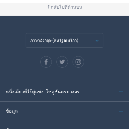
กลับไปที่ด้านบน
ภาษาอังกฤษ (สหรัฐอเมริกา)
ภาษาฝรั่งเศส
Español
ภาษาเยอรมัน
หนึ่งเดียวที่ไร้คู่แข่ง: โซลูชันครบวงจร
โปรตุเกส
อิตาเลียน
ข้อมูล
العربية