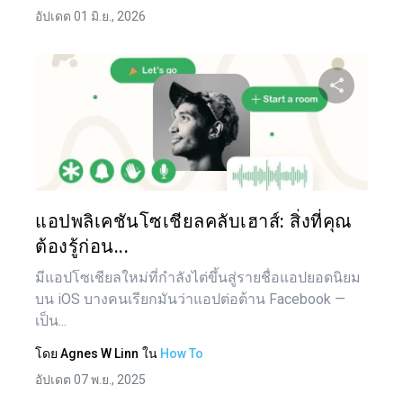
อัปเดต 01 มิ.ย., 2026
แบ่งป
ทวิตเตอร์
แอปพลิเคชันโซเชียลคลับเฮาส์: สิ่งที่คุณ
ต้องรู้ก่อน...
มีแอปโซเชียลใหม่ที่กำลังไต่ขึ้นสู่รายชื่อแอปยอดนิยม
บน iOS บางคนเรียกมันว่าแอปต่อต้าน Facebook —
เป็น...
โดย
Agnes W Linn
ใน
How To
อัปเดต 07 พ.ย., 2025