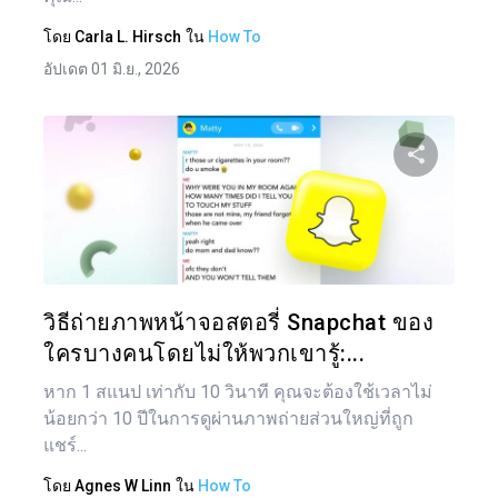
โดย
Carla L. Hirsch
ใน
How To
อัปเดต 01 มิ.ย., 2026
แบ่งป
ทวิตเตอร์
วิธีถ่ายภาพหน้าจอสตอรี่ Snapchat ของ
ใครบางคนโดยไม่ให้พวกเขารู้:...
หาก 1 สแนป เท่ากับ 10 วินาที คุณจะต้องใช้เวลาไม่
น้อยกว่า 10 ปีในการดูผ่านภาพถ่ายส่วนใหญ่ที่ถูก
แชร์...
โดย
Agnes W Linn
ใน
How To