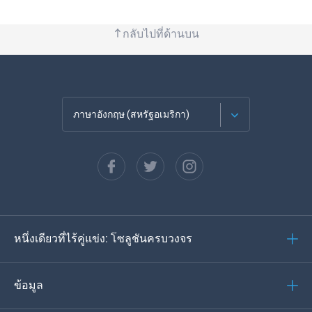
กลับไปที่ด้านบน
ภาษาอังกฤษ (สหรัฐอเมริกา)
ภาษาฝรั่งเศส
Español
ภาษาเยอรมัน
หนึ่งเดียวที่ไร้คู่แข่ง: โซลูชันครบวงจร
โปรตุเกส
อิตาเลียน
ข้อมูล