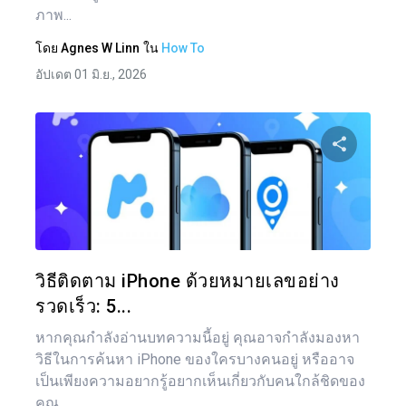
ภาพ...
โดย
Agnes W Linn
ใน
How To
อัปเดต 01 มิ.ย., 2026
แบ่งป
ทวิตเตอร์
วิธีติดตาม iPhone ด้วยหมายเลขอย่าง
รวดเร็ว: 5...
หากคุณกำลังอ่านบทความนี้อยู่ คุณอาจกำลังมองหา
วิธีในการค้นหา iPhone ของใครบางคนอยู่ หรืออาจ
เป็นเพียงความอยากรู้อยากเห็นเกี่ยวกับคนใกล้ชิดของ
คุณ...