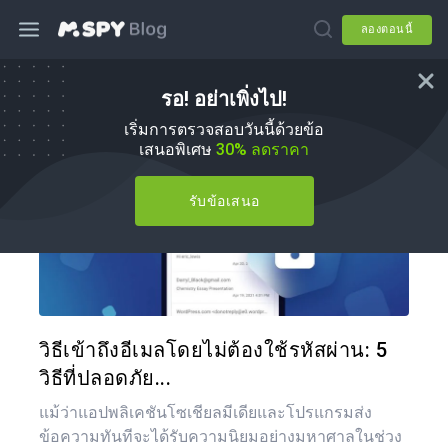
ลองตอนนี้
รอ! อย่าเพิ่งไป!
วิธีการ
เริ่มการตรวจสอบวันนี้ด้วยข้อ
เสนอพิเศษ
30% ลดราคา
รับข้อเสนอ
แบ่งป
ทวิตเตอร์
วิธีเข้าถึงอีเมลโดยไม่ต้องใช้รหัสผ่าน: 5
วิธีที่ปลอดภัย...
แม้ว่าแอปพลิเคชันโซเชียลมีเดียและโปรแกรมส่ง
ข้อความทันทีจะได้รับความนิยมอย่างมหาศาลในช่วง