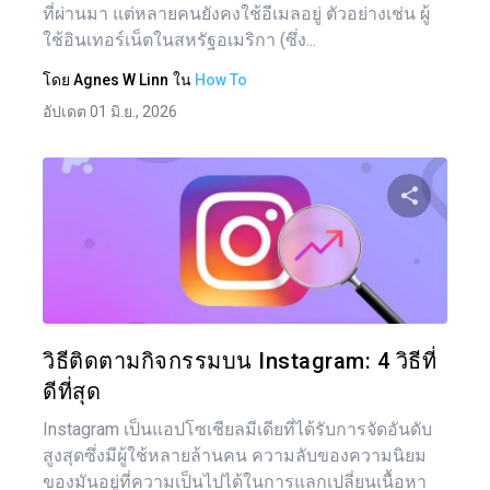
ที่ผ่านมา แต่หลายคนยังคงใช้อีเมลอยู่ ตัวอย่างเช่น ผู้
ใช้อินเทอร์เน็ตในสหรัฐอเมริกา (ซึ่ง...
โดย
Agnes W Linn
ใน
How To
อัปเดต 01 มิ.ย., 2026
แบ่งป
ทวิตเตอร์
วิธีติดตามกิจกรรมบน Instagram: 4 วิธีที่
ดีที่สุด
Instagram เป็นแอปโซเชียลมีเดียที่ได้รับการจัดอันดับ
สูงสุดซึ่งมีผู้ใช้หลายล้านคน ความลับของความนิยม
ของมันอยู่ที่ความเป็นไปได้ในการแลกเปลี่ยนเนื้อหา