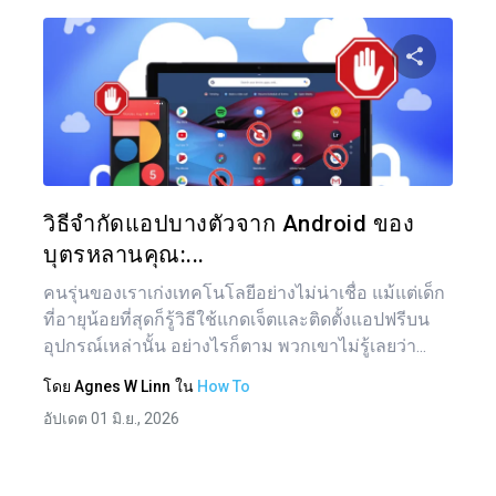
แน
เรื่อ
แบ่งป
ทวิตเตอร์
วิธีจำกัดแอปบางตัวจาก Android ของ
บุตรหลานคุณ:...
คนรุ่นของเราเก่งเทคโนโลยีอย่างไม่น่าเชื่อ แม้แต่เด็ก
ที่อายุน้อยที่สุดก็รู้วิธีใช้แกดเจ็ตและติดตั้งแอปฟรีบน
อุปกรณ์เหล่านั้น อย่างไรก็ตาม พวกเขาไม่รู้เลยว่า...
โดย
Agnes W Linn
ใน
How To
อัปเดต 01 มิ.ย., 2026