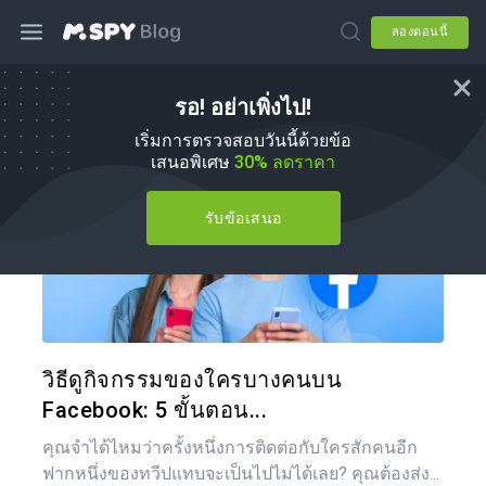
ลองตอนนี้
รอ! อย่าเพิ่งไป!
วิธีการ
เริ่มการตรวจสอบวันนี้ด้วยข้อ
เสนอพิเศษ
30% ลดราคา
รับข้อเสนอ
แบ่งป
ทวิตเตอร์
วิธีดูกิจกรรมของใครบางคนบน
Facebook: 5 ขั้นตอน...
คุณจำได้ไหมว่าครั้งหนึ่งการติดต่อกับใครสักคนอีก
ฟากหนึ่งของทวีปแทบจะเป็นไปไม่ได้เลย? คุณต้องส่ง...