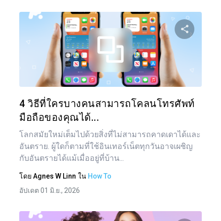
แบ่งป
ทวิตเตอร์
4 วิธีที่ใครบางคนสามารถโคลนโทรศัพท์
มือถือของคุณได้...
โลกสมัยใหม่เต็มไปด้วยสิ่งที่ไม่สามารถคาดเดาได้และ
อันตราย. ผู้ใดก็ตามที่ใช้อินเทอร์เน็ตทุกวันอาจเผชิญ
กับอันตรายได้แม้เมื่ออยู่ที่บ้าน...
โดย
Agnes W Linn
ใน
How To
อัปเดต 01 มิ.ย., 2026