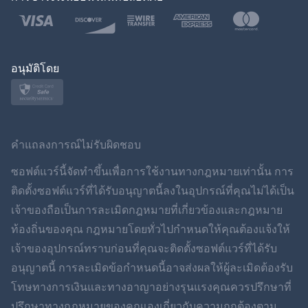
ภาษาไทย
โปแลนด์
ญี่ปุ่น
อนุมัติโดย
นอร์สก์
สวีเดน
คำแถลงการณ์ไม่รับผิดชอบ
ภาษาไทย
ซอฟต์แวร์นี้จัดทำขึ้นเพื่อการใช้งานทางกฎหมายเท่านั้น การ
ติดตั้งซอฟต์แวร์ที่ได้รับอนุญาตนี้ลงในอุปกรณ์ที่คุณไม่ได้เป็น
简体中文
เจ้าของถือเป็นการละเมิดกฎหมายที่เกี่ยวข้องและกฎหมาย
ท้องถิ่นของคุณ กฎหมายโดยทั่วไปกำหนดให้คุณต้องแจ้งให้
Dansk
เจ้าของอุปกรณ์ทราบก่อนที่คุณจะติดตั้งซอฟต์แวร์ที่ได้รับ
ฮินดี
อนุญาตนี้ การละเมิดข้อกำหนดนี้อาจส่งผลให้ผู้ละเมิดต้องรับ
โทษทางการเงินและทางอาญาอย่างรุนแรงคุณควรปรึกษาที่
ดัตช์
ปรึกษาทางกฎหมายของคุณเองเกี่ยวกับความถูกต้องตาม