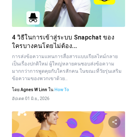
แบ่งป
ทวิตเตอร์
4 วิธีในการเข้าสู่ระบบ Snapchat ของ
ใครบางคนโดยไม่ต้อง...
การส่งข้อความแทนการสื่อสารแบบเรียลไทม์กลาย
เป็นเรื่องปกติใหม่ ผู้ใหญ่หลายคนชอบส่งข้อความ
มากกว่าการพูดคุยกับใครสักคน ในขณะที่วัยรุ่นเสริม
ข้อความของพวกเขาด้วย...
โดย
Agnes W Linn
ใน
How To
อัปเดต 01 มิ.ย., 2026
แน
เรื่อ
แบ่งป