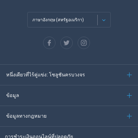
ภาษาอังกฤษ (สหรัฐอเมริกา)
ภาษาฝรั่งเศส
Español
ภาษาเยอรมัน
หนึ่งเดียวที่ไร้คู่แข่ง: โซลูชันครบวงจร
โปรตุเกส
อิตาเลียน
ข้อมูล
العربية
ข้อมูลทางกฎหมาย
ของเกาหลี
การชำระเงินออนไลน์ที่ปลอดภัย