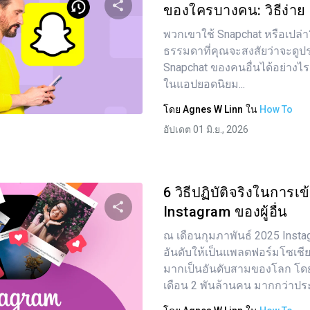
ของใครบางคน: วิธีง่าย ๆ
พวกเขาใช้ Snapchat หรือเปล่า? ถ
แบ่งปันบทความนี้
ธรรมดาที่คุณจะสงสัยว่าจะดูปร
Snapchat ของคนอื่นได้อย่างไร 
ในแอปยอดนิยม...
ทวิตเตอร์
Facebook
คัดลอกลิงก์
โดย
Agnes W Linn
ใน
How To
อัปเดต 01 มิ.ย., 2026
6 วิธีปฏิบัติจริงในการเข
Instagram ของผู้อื่น
ณ เดือนกุมภาพันธ์ 2025 Insta
แบ่งปันบทความนี้
อันดับให้เป็นแพลตฟอร์มโซเชียลม
มากเป็นอันดับสามของโลก โดยม
เดือน 2 พันล้านคน มากกว่าปร
ทวิตเตอร์
Facebook
คัดลอกลิงก์