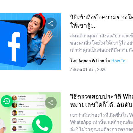
วิธีเข้าถึงข้อความขอ
ให้เขารู้:...
สมมติว่าคุณกำลังสงสัยว่าจะเข
แบ่งปันบทความนี้
ของคนอื่นโดยไม่ให้เขารู้ได้อย
เดาว่าคุณเป็นพ่อแม่ที่มีความกังว
โดย
Agnes W Linn
ใน
How To
ทวิตเตอร์
Facebook
คัดลอกลิงก์
อัปเดต 01 มิ.ย., 2026
วิธีตรวจสอบประวัติ W
หมายเลขใดก็ได้: อันดับ.
เขาว่ากันว่าอะไรที่เกิดขึ้นใน 
แบ่งปันบทความนี้
WhatsApp เท่านั้น แต่ถ้าคุณต้อ
ล่ะ? ไม่ว่าคุณจะต้องการตรวจส