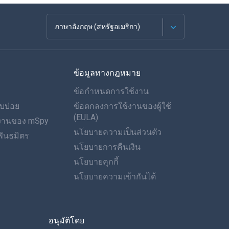
ภาษาอังกฤษ (สหรัฐอเมริกา)
ภาษาฝรั่งเศส
ข้อมูลทางกฎหมาย
Español
ข้อกำหนดการใช้งาน
ภาษาเยอรมัน
บบ่อย
ข้อตกลงการใช้งานของผู้ใช้
(EULA)
ำงานของ mSpy
โปรตุเกส
นโยบายความเป็นส่วนตัว
ันธมิตร
นโยบายการคืนเงิน
อิตาเลียน
นโยบายคุกกี้
العربية
นโยบายความเข้ากันได้
ของเกาหลี
อนุมัติโดย
ภาษาไทย