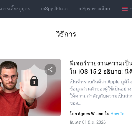
รเลี้ยงดูบุตร
mSpy อัปเดต
mSpy ทางเลือก
วิธีการ
ฟีเจอร์รายงานความเป็
ใน iOS 15.2 อธิบาย: นี่คื
เป็นที่ทราบกันดีว่า Apple ภูมิ
แบ่งปันบทความนี้
ข้อมูลส่วนตัวของผู้ใช้เป็นอย่
ให้ความสำคัญกับความเป็นส่วน
ของ...
ทวิตเตอร์
Facebook
คัดลอกลิงก์
โดย
Agnes W Linn
ใน
How To
อัปเดต 01 มิ.ย., 2026