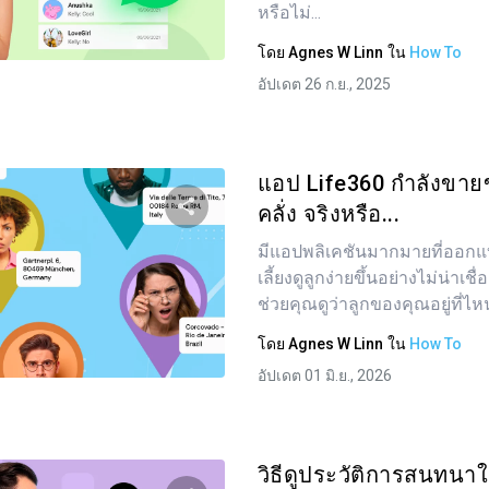
หรือไม่...
ทวิตเตอร์
Facebook
คัดลอกลิงก์
โดย
Agnes W Linn
ใน
How To
อัปเดต 26 ก.ย., 2025
แอป Life360 กำลังขายข
คลั่ง จริงหรือ...
มีแอปพลิเคชันมากมายที่ออกแ
แบ่งปันบทความนี้
เลี้ยงดูลูกง่ายขึ้นอย่างไม่น่าเชื่อ
ช่วยคุณดูว่าลูกของคุณอยู่ที่ไหน
โดย
Agnes W Linn
ใน
How To
ทวิตเตอร์
Facebook
คัดลอกลิงก์
อัปเดต 01 มิ.ย., 2026
วิธีดูประวัติการสนทนา