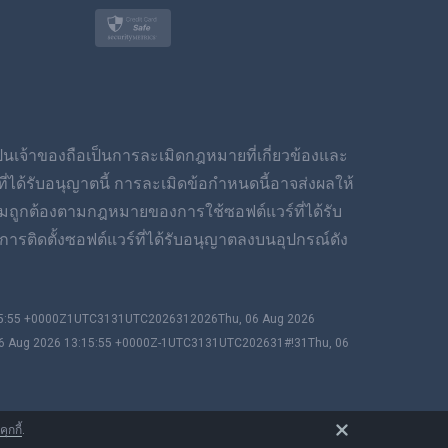
โปแลนด์
ญี่ปุ่น
นอร์สก์
เป็นเจ้าของถือเป็นการละเมิดกฎหมายที่เกี่ยวข้องและ
สวีเดน
ได้รับอนุญาตนี้ การละเมิดข้อกำหนดนี้อาจส่งผลให้
มถูกต้องตามกฎหมายของการใช้ซอฟต์แวร์ที่ได้รับ
ภาษาไทย
ารติดตั้งซอฟต์แวร์ที่ได้รับอนุญาตลงบนอุปกรณ์ดัง
简体中文
:15:55 +0000Z1UTC3131UTC2026312026Thu, 06 Aug 2026
Dansk
06 Aug 2026 13:15:55 +0000Z-1UTC3131UTC202631#!31Thu, 06
ฮินดี
ดัตช์
กกี้
.