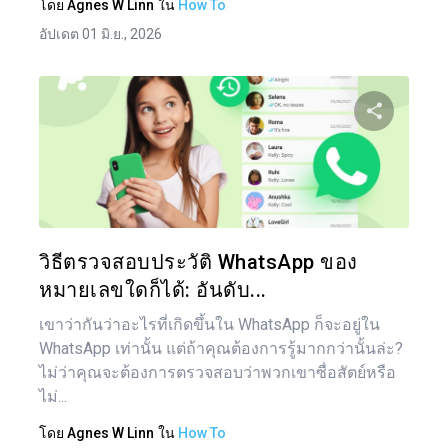
โดย
Agnes W Linn
ใน
How To
อัปเดต 01 มิ.ย., 2026
แบ่งป
ทวิตเตอร์
วิธีตรวจสอบประวัติ WhatsApp ของ
หมายเลขใดก็ได้: อันดับ...
เขาว่ากันว่าอะไรที่เกิดขึ้นใน WhatsApp ก็จะอยู่ใน
WhatsApp เท่านั้น แต่ถ้าคุณต้องการรู้มากกว่านั้นล่ะ?
ไม่ว่าคุณจะต้องการตรวจสอบว่าพวกเขาซื่อสัตย์หรือ
ไม่...
โดย
Agnes W Linn
ใน
How To