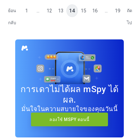
1
...
12
13
14
15
16
...
19
ย้อน
ถัด
กลับ
ไป
การเดาไม่ได้ผล mSpy ได้
ผล.
มั่นใจในความสบายใจของคุณวันนี้
ลองใช้ MSPY ตอนนี้