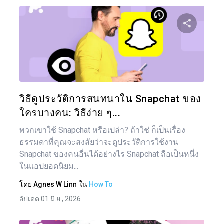
แบ่งป
ทวิตเตอร์
วิธีดูประวัติการสนทนาใน Snapchat ของ
ใครบางคน: วิธีง่าย ๆ...
พวกเขาใช้ Snapchat หรือเปล่า? ถ้าใช่ ก็เป็นเรื่อง
ธรรมดาที่คุณจะสงสัยว่าจะดูประวัติการใช้งาน
Snapchat ของคนอื่นได้อย่างไร Snapchat ถือเป็นหนึ่ง
ในแอปยอดนิยม...
โดย
Agnes W Linn
ใน
How To
อัปเดต 01 มิ.ย., 2026