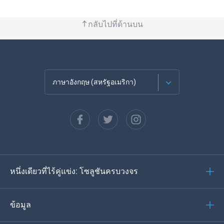
กลับไปที่ด้านบน
ภาษาอังกฤษ (สหรัฐอเมริกา)
ภาษาฝรั่งเศส
Español
ภาษาเยอรมัน
หนึ่งเดียวที่ไร้คู่แข่ง: โซลูชันครบวงจร
โปรตุเกส
อิตาเลียน
ข้อมูล