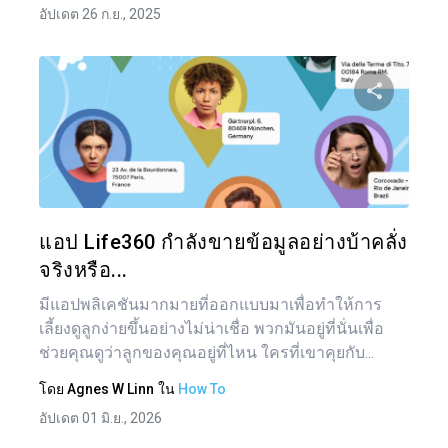
อัปเดต 26 ก.ย., 2025
แบ่งป
ทวิตเตอร์
แอป Life360 กำลังขายข้อมูลอย่างบ้าคลั่ง
จริงหรือ...
มีแอปพลิเคชันมากมายที่ออกแบบมาเพื่อทำให้การ
เลี้ยงดูลูกง่ายขึ้นอย่างไม่น่าเชื่อ พวกมันอยู่ที่นั่นเพื่อ
ช่วยคุณดูว่าลูกของคุณอยู่ที่ไหน ใครที่เขาคุยกับ...
โดย
Agnes W Linn
ใน
How To
อัปเดต 01 มิ.ย., 2026