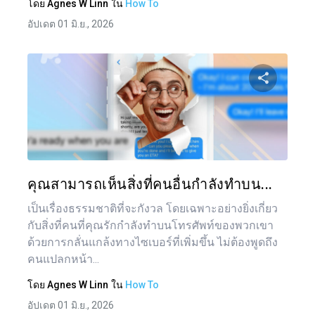
โดย
Agnes W Linn
ใน
How To
อัปเดต 01 มิ.ย., 2026
แบ่งป
ทวิตเตอร์
คุณสามารถเห็นสิ่งที่คนอื่นกำลังทำบน...
เป็นเรื่องธรรมชาติที่จะกังวล โดยเฉพาะอย่างยิ่งเกี่ยว
กับสิ่งที่คนที่คุณรักกำลังทำบนโทรศัพท์ของพวกเขา
ด้วยการกลั่นแกล้งทางไซเบอร์ที่เพิ่มขึ้น ไม่ต้องพูดถึง
คนแปลกหน้า...
โดย
Agnes W Linn
ใน
How To
อัปเดต 01 มิ.ย., 2026