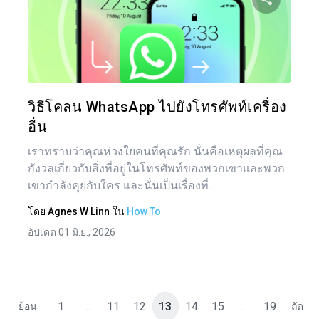
เรื่อ
แบ่งป
ทวิตเตอร์
วิธีโคลน WhatsApp ไปยังโทรศัพท์เครื่อง
อื่น
เราทราบว่าคุณห่วงใยคนที่คุณรัก นั่นคือเหตุผลที่คุณ
กังวลเกี่ยวกับสิ่งที่อยู่ในโทรศัพท์ของพวกเขาและพวก
เขากำลังคุยกับใคร และนั่นเป็นเรื่องที่...
โดย
Agnes W Linn
ใน
How To
อัปเดต 01 มิ.ย., 2026
1
...
11
12
13
14
15
...
19
ย้อน
ถัด