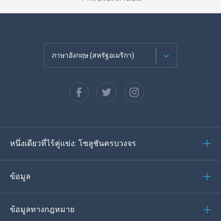
ภาษาอังกฤษ (สหรัฐอเมริกา)
ภาษาฝรั่งเศส
Español
ภาษาเยอรมัน
หนึ่งเดียวที่ไร้คู่แข่ง: โซลูชันครบวงจร
โปรตุเกส
อิตาเลียน
ข้อมูล
العربية
ข้อมูลทางกฎหมาย