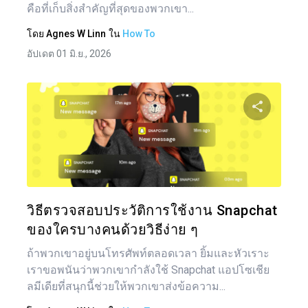
คือที่เก็บสิ่งสำคัญที่สุดของพวกเขา...
โดย
Agnes W Linn
ใน
How To
อัปเดต 01 มิ.ย., 2026
แบ่งป
ทวิตเตอร์
วิธีตรวจสอบประวัติการใช้งาน Snapchat
ของใครบางคนด้วยวิธีง่าย ๆ
ถ้าพวกเขาอยู่บนโทรศัพท์ตลอดเวลา ยิ้มและหัวเราะ
เราขอพนันว่าพวกเขากำลังใช้ Snapchat แอปโซเชีย
ลมีเดียที่สนุกนี้ช่วยให้พวกเขาส่งข้อความ...