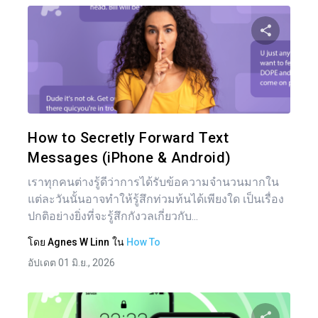
แบ่งป
ทวิตเตอร์
How to Secretly Forward Text
Messages (iPhone & Android)
เราทุกคนต่างรู้ดีว่าการได้รับข้อความจำนวนมากใน
แต่ละวันนั้นอาจทำให้รู้สึกท่วมท้นได้เพียงใด เป็นเรื่อง
ปกติอย่างยิ่งที่จะรู้สึกกังวลเกี่ยวกับ...
โดย
Agnes W Linn
ใน
How To
อัปเดต 01 มิ.ย., 2026
แน