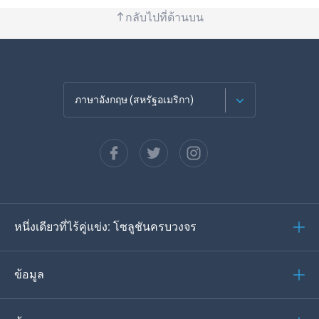
กลับไปที่ด้านบน
ภาษาอังกฤษ (สหรัฐอเมริกา)
ภาษาฝรั่งเศส
Español
ภาษาเยอรมัน
หนึ่งเดียวที่ไร้คู่แข่ง: โซลูชันครบวงจร
โปรตุเกส
อิตาเลียน
ข้อมูล
العربية