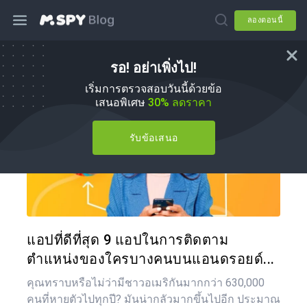
ลองตอนนี้
รอ! อย่าเพิ่งไป!
วิธีการ
เริ่มการตรวจสอบวันนี้ด้วยข้อ
เสนอพิเศษ
30% ลดราคา
รับข้อเสนอ
แบ่งป
ทวิตเตอร์
แอปที่ดีที่สุด 9 แอปในการติดตาม
ตำแหน่งของใครบางคนบนแอนดรอยด์...
คุณทราบหรือไม่ว่ามีชาวอเมริกันมากกว่า 630,000
คนที่หายตัวไปทุกปี? มันน่ากลัวมากขึ้นไปอีก ประมาณ