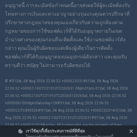
ฮินดี
อนุญาตนี้ การละเมิดข้อกำหนดนี้อาจส่งผลให้ผู้ละเมิดต้องรับ
โทษทางการเงินและทางอาญาอย่างรุนแรงคุณควรปรึกษาที่
ดัตช์
ปรึกษาทางกฎหมายของคุณเองเกี่ยวกับความถูกต้องตาม
กฎหมายของการใช้ซอฟต์แวร์ที่ได้รับอนุญาตภายในเขต
ภาษาฮีบรู
อำนาจศาลของคุณก่อนที่จะติดตั้งและใช้งานซอฟต์แวร์ดัง
กล่าว คุณเป็นผู้รับผิดชอบแต่เพียงผู้เดียวในการติดตั้ง
โรมาเนีย
ซอฟต์แวร์ที่ได้รับอนุญาตลงบนอุปกรณ์ดังกล่าว และคุณรับ
กรีก
ทราบดีว่า mSpy ไม่สามารถรับผิดชอบได้.
ภาษาเวียดนาม
© #!31Sat, 08 Aug 2026 22:06:52 +0000Z5231#31Sat, 08 Aug 2026
22:06:52 +0000Z-10UTC3131UTC202631 08pm31pm-31Sat, 08 Aug 2026
ภาษาจีนตัวเต็ม
22:06:52 +0000Z10UTC3131UTC2026312026Sat, 08 Aug 2026 22:06:52
+00000610068pmSaturday=28#!31Sat, 08 Aug 2026 22:06:52
สโลวาเกีย
+0000ZUTC8#2026#!31Sat, 08 Aug 2026 22:06:52 +0000Z5231#/31Sat, 08
Aug 2026 22:06:52 +0000Z-10UTC3131UTC202631#!31Sat, 08 Aug 2026
ภาษามลายู
22:06:52 +0000ZUTC8# mSpy. All trademarks are the property of their
เราใช้คุกกี้เพื่อประสบการณ์ที่ดีที่สุด.
respective owners.
Čeština
โดยการดำเนินการต่อ คุณตกลงที่จะยอมรับ
นโยบายคุกกี้
.