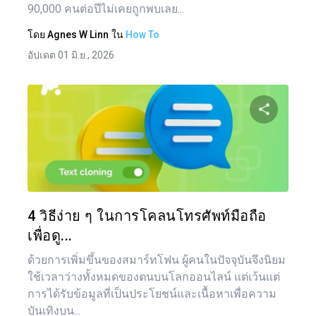
90,000 คนต่อปีไม่เคยถูกพบเลย...
โดย
Agnes W Linn
ใน
How To
อัปเดต 01 มิ.ย., 2026
แบ่งป
ทวิตเตอร์
4 วิธีง่าย ๆ ในการโคลนโทรศัพท์มือถือ
เพื่อดู...
ด้วยการเพิ่มขึ้นของสมาร์ทโฟน ผู้คนในปัจจุบันจึงนิยม
ใช้เวลาว่างทั้งหมดของตนบนโลกออนไลน์ แต่เว้นแต่
การได้รับข้อมูลที่เป็นประโยชน์และเนื้อหาเพื่อความ
บันเทิงบน...