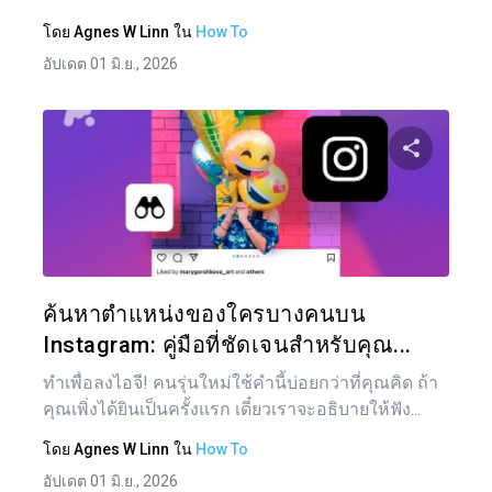
โดย
Agnes W Linn
ใน
How To
อัปเดต 01 มิ.ย., 2026
แบ่งป
ทวิตเตอร์
ค้นหาตำแหน่งของใครบางคนบน
Instagram: คู่มือที่ชัดเจนสำหรับคุณ...
ทำเพื่อลงไอจี! คนรุ่นใหม่ใช้คำนี้บ่อยกว่าที่คุณคิด ถ้า
คุณเพิ่งได้ยินเป็นครั้งแรก เดี๋ยวเราจะอธิบายให้ฟัง...
โดย
Agnes W Linn
ใน
How To
อัปเดต 01 มิ.ย., 2026