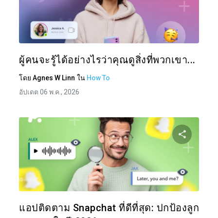
แบ่งป
ทวิตเตอร์
ผู้คนจะรู้ได้อย่างไรว่าคุณดูสิ่งที่พวกเขา...
โดย
Agnes W Linn
ใน
How To
อัปเดต 06 พ.ค., 2026
แบ่งป
ทวิตเตอร์
แอปติดตาม Snapchat ที่ดีที่สุด: ปกป้องลูก