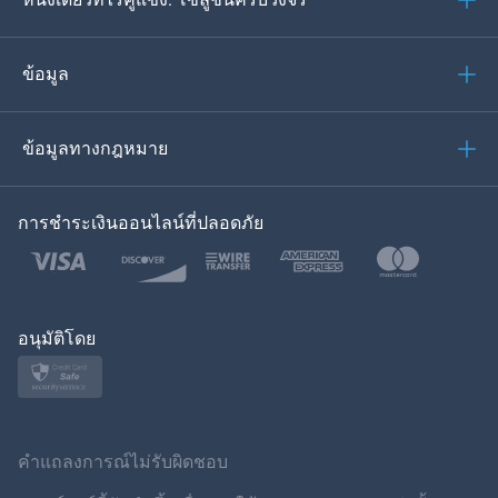
โปรตุเกส
อิตาเลียน
ข้อมูล
العربية
ข้อมูลทางกฎหมาย
ของเกาหลี
การชำระเงินออนไลน์ที่ปลอดภัย
ภาษาไทย
โปแลนด์
ญี่ปุ่น
อนุมัติโดย
นอร์สก์
สวีเดน
คำแถลงการณ์ไม่รับผิดชอบ
ภาษาไทย