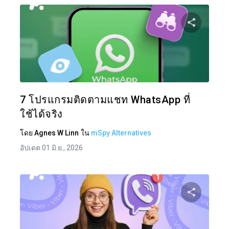
แบ่งป
ทวิตเตอร์
7 โปรแกรมติดตามแชท WhatsApp ที่
ใช้ได้จริง
โดย
Agnes W Linn
ใน
mSpy Alternatives
อัปเดต 01 มิ.ย., 2026
แบ่งป