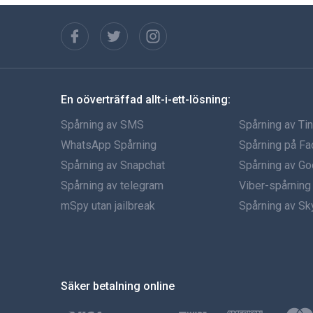
En oöverträffad allt-i-ett-lösning:
Spårning av SMS
Spårning av Ti
WhatsApp Spårning
Spårning på F
Spårning av Snapchat
Spårning av Go
Spårning av telegram
Viber-spårning
mSpy utan jailbreak
Spårning av S
Säker betalning online