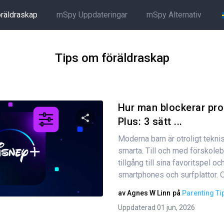
öräldraskap
mSpy Uppdateringar
mSpy Alternativ
Tips om föräldraskap
Hur man blockerar pr
Plus: 3 sätt ...
Moderna barn är otroligt tekni
Dela den här artikeln
smarta. Till och med förskoleb
tillgång till sina favoritspel 
smartphones och surfplattor. Om
Twitter
Facebook
Kopiera länk
av
Agnes W Linn
på
Parenting Ti
Uppdaterad 01 jun, 2026