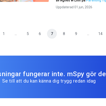
av
Agnes W Linn
på
Parenting Ti
Uppdaterad 01 jun, 2026
1
...
5
6
7
8
9
...
14
sningar fungerar inte. mSpy gör de
Se till att du kan känna dig trygg redan idag