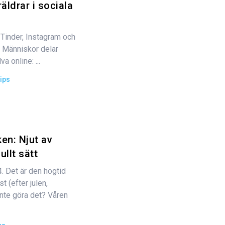
äldrar i sociala
 Tinder, Instagram och
v. Människor delar
 online: ...
ips
en: Njut av
ullt sätt
. Det är den högtid
 (efter julen,
inte göra det? Våren