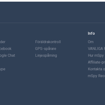
Info
nder
Föräldrakontroll
Om
acebook
GPS-spårare
VANLIGA
ogle Chat
Linjespårning
Hur mSpy 
Affiliate-
kype
Kontakta 
mSpy Rec