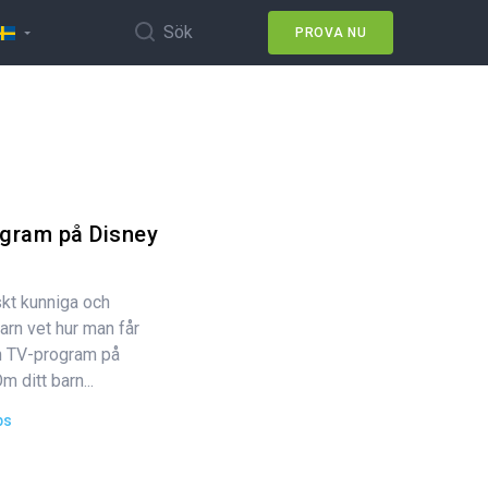
Sök
PROVA NU
ogram på Disney
skt kunniga och
arn vet hur man får
och TV-program på
 ditt barn...
ps