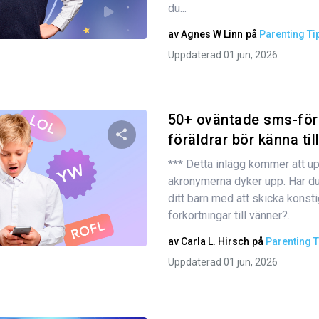
du...
Twitter
Facebook
Kopiera länk
av
Agnes W Linn
på
Parenting Ti
Uppdaterad 01 jun, 2026
50+ oväntade sms-för
föräldrar bör känna til
*** Detta inlägg kommer att u
Dela den här artikeln
akronymerna dyker upp. Har d
ditt barn med att skicka konst
förkortningar till vänner?.
Twitter
Facebook
Kopiera länk
av
Carla L. Hirsch
på
Parenting T
Uppdaterad 01 jun, 2026