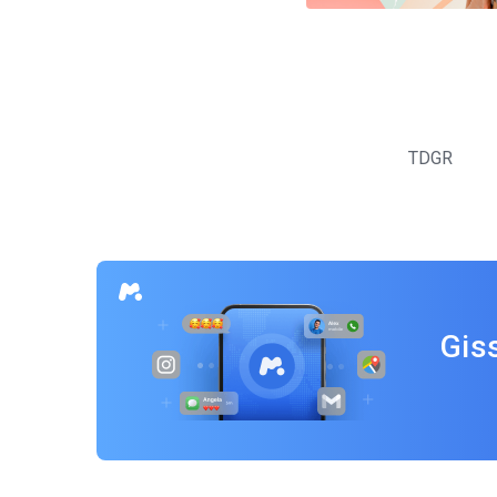
Inläggsnavigering
TDGR
Gis