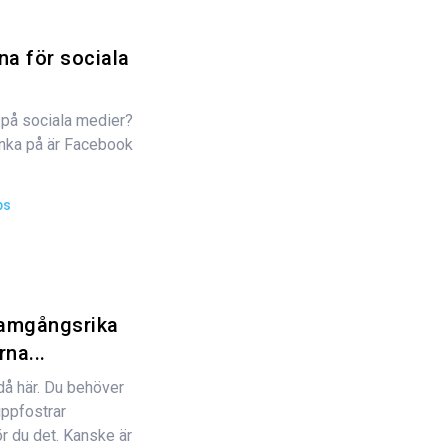
na för sociala
 på sociala medier?
nka på är Facebook
ps
ramgångsrika
na...
då här. Du behöver
uppfostrar
ör du det. Kanske är