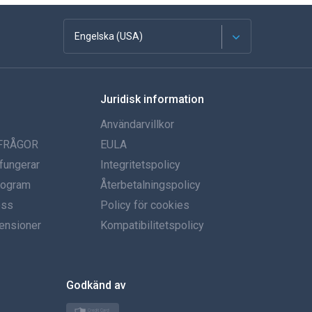
Engelska (USA)
franska
Juridisk information
Spanska
Användarvillkor
tyska
 FRÅGOR
EULA
fungerar
Integritetspolicy
portugisiska
program
Återbetalningspolicy
oss
Italiano
Policy för cookies
ensioner
Kompatibilitetspolicy
العربية
한국의
Godkänd av
Türkçe