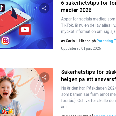
6 säkerhetstips för för
medier 2026
Appar för sociala medier, som
Dela den här artikeln
TikTok, är nu en del av allas li
mycket information om sig själva
av
Carla L. Hirsch
på
Parenting T
Twitter
Facebook
Kopiera länk
Uppdaterad 01 jun, 2026
Säkerhetstips för påsk
helgen på ett ansvarsf
Nu är den här. Påskdagen 2024
Dela den här artikeln
som barnen ser fram emot mest
förstås). Och varför skulle de 
är i...
Twitter
Facebook
Kopiera länk