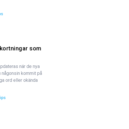
ps
kortningar som
l
ppdateras när de nya
u någonsin kommit på
iga ord eller okända
ips