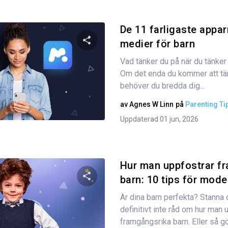
De 11 farligaste appar
medier för barn
Vad tänker du på när du tänker
Dela den här artikeln
Om det enda du kommer att tä
behöver du bredda dig...
av
Agnes W Linn
på
Parenting Ti
Twitter
Facebook
Kopiera länk
Uppdaterad 01 jun, 2026
Hur man uppfostrar f
barn: 10 tips för moder
Är dina barn perfekta? Stanna 
Dela den här artikeln
definitivt inte råd om hur man 
framgångsrika barn. Eller så g