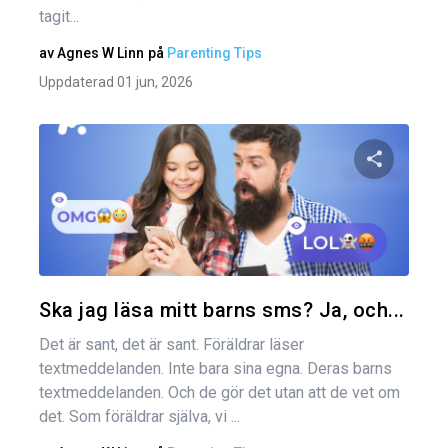
tagit...
av
Agnes W Linn
på
Parenting Tips
Uppdaterad 01 jun, 2026
Dela den
Twitter
Ska jag läsa mitt barns sms? Ja, och...
Det är sant, det är sant. Föräldrar läser
textmeddelanden. Inte bara sina egna. Deras barns
textmeddelanden. Och de gör det utan att de vet om
det. Som föräldrar själva, vi ...