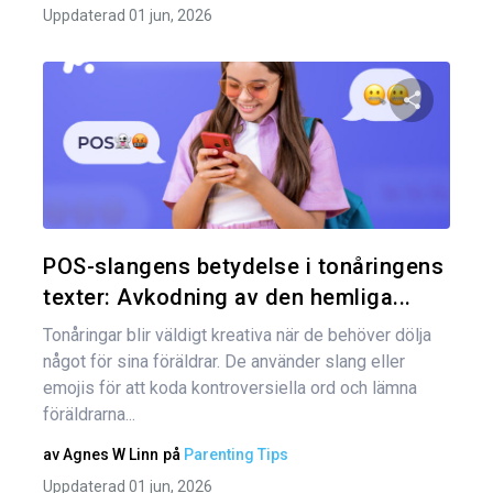
Uppdaterad 01 jun, 2026
Dela den
Twitter
POS-slangens betydelse i tonåringens
texter: Avkodning av den hemliga...
Tonåringar blir väldigt kreativa när de behöver dölja
något för sina föräldrar. De använder slang eller
emojis för att koda kontroversiella ord och lämna
föräldrarna...
av
Agnes W Linn
på
Parenting Tips
Uppdaterad 01 jun, 2026