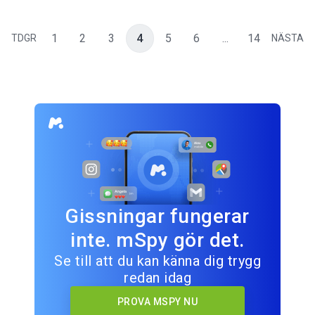
1
2
3
4
5
6
...
14
TDGR
NÄSTA
Gissningar fungerar
inte. mSpy gör det.
Se till att du kan känna dig trygg
redan idag
PROVA MSPY NU