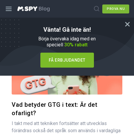
PROVA NU
Vänta! Gå inte än!
Tips om föräldraskap
Börja övervaka idag med en
speciell
30% rabatt
FÅ ERBJUDANDET
Dela den
Twitter
Vad betyder GTG i text: Är det
ofarligt?
I takt med att tekniken fortsätter att utvecklas
förändras också det språk som används i vardagliga