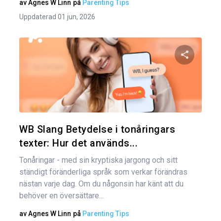
av
Agnes W Linn
på
Parenting Tips
Uppdaterad 01 jun, 2026
Dela den
Twitter
WB Slang Betydelse i tonåringars
texter: Hur det används...
Tonåringar - med sin kryptiska jargong och sitt
ständigt föränderliga språk som verkar förändras
nästan varje dag. Om du någonsin har känt att du
behöver en översättare...
av
Agnes W Linn
på
Parenting Tips