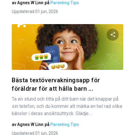
av
Agnes W Linn
på
Parenting Tips
Uppdaterad 01 jun, 2026
Dela den
Twitter
Bästa textövervakningsapp för
föräldrar för att hålla barn ...
Ta en stund och titta på ditt barn när det knappar på
sin telefon, och du kommer att märka en hel rad olika
känslor i deras ansiktsuttryck. Glädje....
av
Agnes W Linn
på
Parenting Tips
Uppdaterad 01 jun, 2026