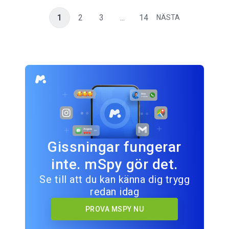
1
2
3
...
14
NÄSTA
Gissningar fungerar
inte. mSpy gör det.
Se till att du kan känna dig trygg
redan idag
PROVA MSPY NU