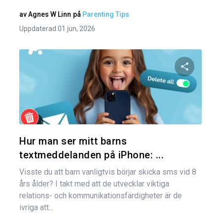
av
Agnes W Linn
på
Parenting Tips
Uppdaterad 01 jun, 2026
Dela den
Twitter
Hur man ser mitt barns
textmeddelanden på iPhone: ...
Visste du att barn vanligtvis börjar skicka sms vid 8
års ålder? I takt med att de utvecklar viktiga
relations- och kommunikationsfärdigheter är de
ivriga att...