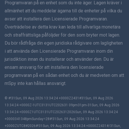
Programvaran på en enhet som du inte äger. Lagen kräver i
Dansk
allmänhet att du meddelar ägarna till de enheter på vilka du
हिंदी
avser att installera den Licensierade Programvaran.
Överträdelse av detta krav kan leda till allvarliga monetära
Holländska
och straffrättsliga påföljder för den som bryter mot lagen.
Du bör rådfråga din egen juridiska rådgivare om lagligheten
עברית
i att använda den Licensierade Programvaran inom din
jurisdiktion innan du installerar och använder den. Du är
Română
ensam ansvarig för att installera den licensierade
Ελληνικά
programvaran på en sådan enhet och du är medveten om att
mSpy inte kan hållas ansvarigt.
Tiếng Việt
© #!31Sun, 09 Aug 2026 13:34:24 +0000Z2431#31Sun, 09 Aug 2026
繁體中文
13:34:24 +0000Z-1UTC3131UTC202631 09pm31pm-31Sun, 09 Aug 2026
13:34:24 +0000Z1UTC3131UTC2026312026Sun, 09 Aug 2026 13:34:24
Slovenčina
+0000341348pmSunday=28#!31Sun, 09 Aug 2026 13:34:24
+0000ZUTC8#2026#!31Sun, 09 Aug 2026 13:34:24 +0000Z2431#/31Sun,
Bahasa Melayu