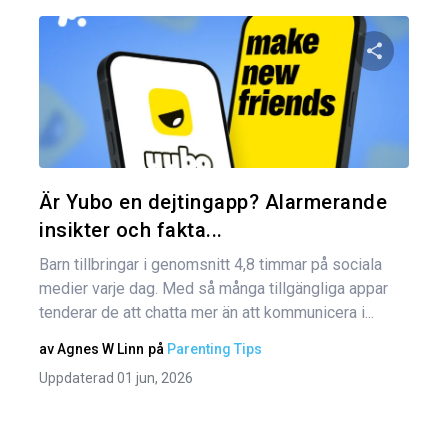
Inl
Dela den
Twitter
Är Yubo en dejtingapp? Alarmerande
insikter och fakta...
Barn tillbringar i genomsnitt 4,8 timmar på sociala
medier varje dag. Med så många tillgängliga appar
tenderar de att chatta mer än att kommunicera i...
av
Agnes W Linn
på
Parenting Tips
Uppdaterad 01 jun, 2026