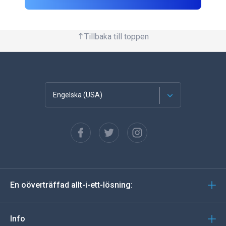
Tillbaka till toppen
Engelska (USA)
franska
Spanska
tyska
En oöverträffad allt-i-ett-lösning:
portugisiska
Italiano
Info