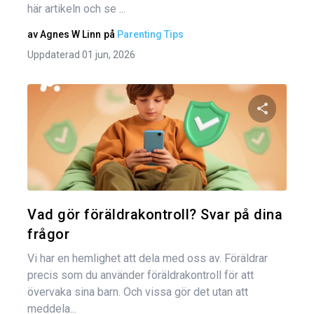
här artikeln och se ...
av
Agnes W Linn
på
Parenting Tips
Uppdaterad 01 jun, 2026
Dela den
Twitter
Vad gör föräldrakontroll? Svar på dina
frågor
Vi har en hemlighet att dela med oss av. Föräldrar
precis som du använder föräldrakontroll för att
övervaka sina barn. Och vissa gör det utan att
meddela...