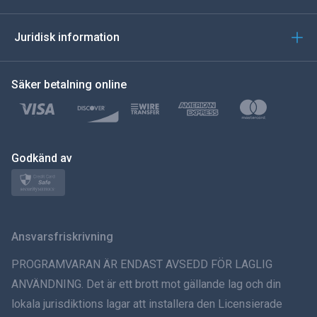
العربية
Juridisk information
한국의
Säker betalning online
Türkçe
Polski
日本
Godkänd av
Norsk
Svenska
Ansvarsfriskrivning
ภาษาไทย
PROGRAMVARAN ÄR ENDAST AVSEDD FÖR LAGLIG
ANVÄNDNING. Det är ett brott mot gällande lag och din
简体中文
lokala jurisdiktions lagar att installera den Licensierade