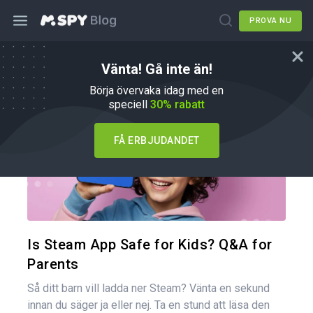
PROVA NU
Vänta! Gå inte än!
Tips om föräldraskap
Börja övervaka idag med en
speciell
30% rabatt
FÅ ERBJUDANDET
Dela den
Twitter
Is Steam App Safe for Kids? Q&A for
Parents
Så ditt barn vill ladda ner Steam? Vänta en sekund
innan du säger ja eller nej. Ta en stund att läsa den