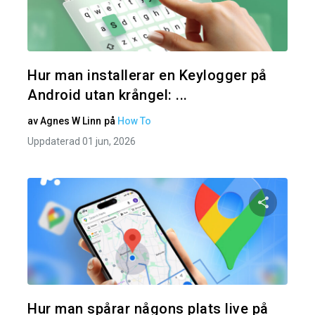
Dela den
Twitter
Hur man installerar en Keylogger på
Android utan krångel: ...
av
Agnes W Linn
på
How To
Uppdaterad 01 jun, 2026
Dela den
Twitter
Hur man spårar någons plats live på