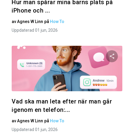
Hur man spårar mina barns plats på
iPhone och ...
av
Agnes W Linn
på
How To
Uppdaterad 01 jun, 2026
Dela den
Twitter
Vad ska man leta efter när man går
igenom en telefon:...
av
Agnes W Linn
på
How To
Uppdaterad 01 jun, 2026