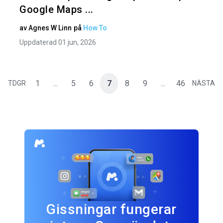
Google Maps ...
av
Agnes W Linn
på
How To
Uppdaterad 01 jun, 2026
1
...
5
6
7
8
9
...
46
TDGR
NÄSTA
Gissningar fungerar