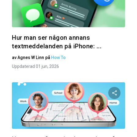
Dela den
Twitter
Hur man ser någon annans
textmeddelanden på iPhone: ...
av
Agnes W Linn
på
How To
Uppdaterad 01 jun, 2026
Dela den
Twitter