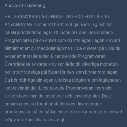
Svenska
Ansvarsfriskrivning
ภาษาไทย
PROGRAMVARAN ÄR ENDAST AVSEDD FÖR LAGLIG
ANVÄNDNING. Det är ett brott mot gällande lag och din
简体中文
lokala jurisdiktions lagar att installera den Licensierade
Programvaran på en enhet som du inte äger. Lagen kräver i
Dansk
allmänhet att du meddelar ägarna till de enheter på vilka du
हिंदी
avser att installera den Licensierade Programvaran.
Överträdelse av detta krav kan leda till allvarliga monetära
Holländska
och straffrättsliga påföljder för den som bryter mot lagen.
Du bör rådfråga din egen juridiska rådgivare om lagligheten
עברית
i att använda den Licensierade Programvaran inom din
jurisdiktion innan du installerar och använder den. Du är
Română
ensam ansvarig för att installera den licensierade
Ελληνικά
programvaran på en sådan enhet och du är medveten om att
mSpy inte kan hållas ansvarigt.
Tiếng Việt