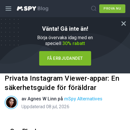
PROVA NU
Vänta! Gå inte än!
Börja övervaka idag med en
speciell
30% rabatt
FÅ ERBJUDANDET
Privata Instagram Viewer-appar: En
säkerhetsguide för föräldrar
av
Agnes W Linn
på
mSpy Alternatives
Uppdaterad 08 jul, 2026