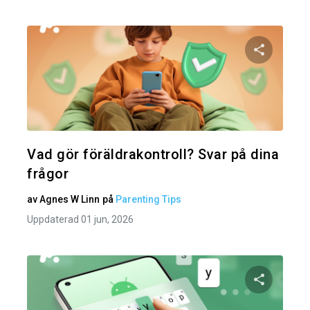
Dela den
Twitter
Vad gör föräldrakontroll? Svar på dina
frågor
av
Agnes W Linn
på
Parenting Tips
Uppdaterad 01 jun, 2026