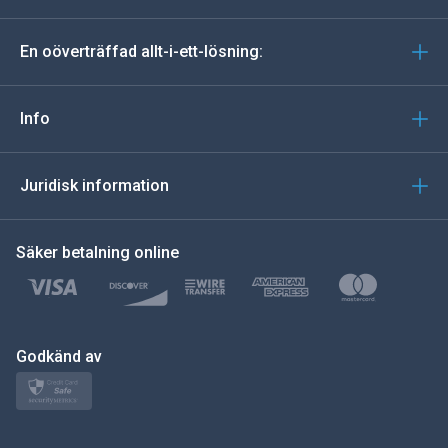
tyska
En oöverträffad allt-i-ett-lösning:
portugisiska
Italiano
Info
العربية
Juridisk information
한국의
Säker betalning online
Türkçe
Polski
日本
Godkänd av
Norsk