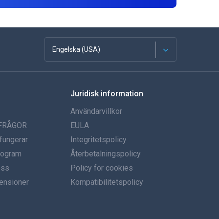
Engelska (USA)
franska
Juridisk information
Spanska
Användarvillkor
tyska
 FRÅGOR
EULA
fungerar
Integritetspolicy
portugisiska
program
Återbetalningspolicy
oss
Italiano
Policy för cookies
ensioner
Kompatibilitetspolicy
العربية
한국의