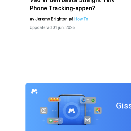
Vad är den bästa Straight Talk
Phone Tracking-appen?
av
Jeremy Brighton
på
How To
Uppdaterad 01 jun, 2026
Gis