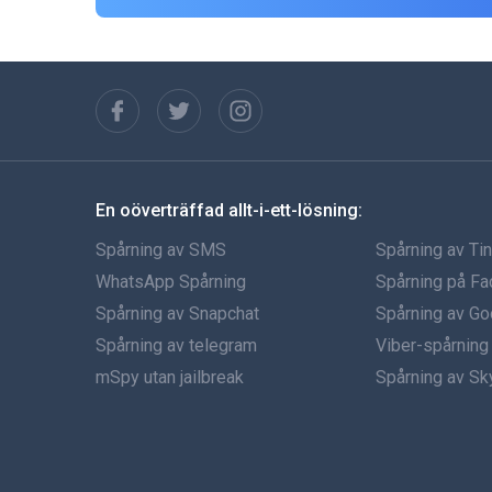
En oöverträffad allt-i-ett-lösning:
Spårning av SMS
Spårning av Ti
WhatsApp Spårning
Spårning på F
Spårning av Snapchat
Spårning av Go
Spårning av telegram
Viber-spårning
mSpy utan jailbreak
Spårning av S