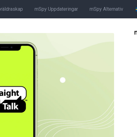
öräldraskap
mSpy Uppdateringar
mSpy Alternativ