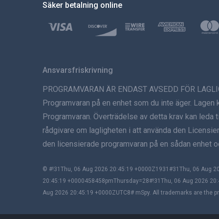
Säker betalning online
Ansvarsfriskrivning
PROGRAMVARAN ÄR ENDAST AVSEDD FÖR LAGLIG ANVÄNDN
Programvaran på en enhet som du inte äger. Lagen krä
Programvaran. Överträdelse av detta krav kan leda til
rådgivare om lagligheten i att använda den Licensier
den licensierade programvaran på en sådan enhet oc
© #!31Thu, 06 Aug 2026 20:45:19 +0000Z1931#31Thu, 06 Aug
20:45:19 +0000458458pmThursday=28#!31Thu, 06 Aug 2026 20:
Aug 2026 20:45:19 +0000ZUTC8# mSpy. All trademarks are the pro