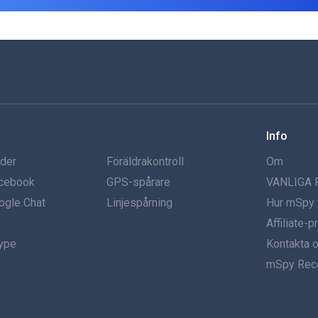
Info
nder
Föräldrakontroll
Om
acebook
GPS-spårare
VANLIGA
ogle Chat
Linjespårning
Hur mSpy 
Affiliate-
kype
Kontakta 
mSpy Rec