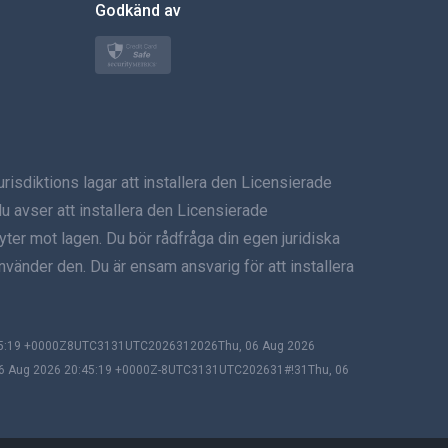
Godkänd av
Türkçe
Polski
日本
iktions lagar att installera den Licensierade
Norsk
u avser att installera den Licensierade
Svenska
ryter mot lagen. Du bör rådfråga din egen juridiska
nvänder den. Du är ensam ansvarig för att installera
ภาษาไทย
简体中文
:45:19 +0000Z8UTC3131UTC2026312026Thu, 06 Aug 2026
06 Aug 2026 20:45:19 +0000Z-8UTC3131UTC202631#!31Thu, 06
Dansk
हिंदी