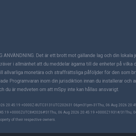
ING. Det är ett brott mot gällande lag och din lokala jurisd
ver i allmänhet att du meddelar ägarna till de enheter på vilka d
l allvarliga monetära och straffrättsliga påföljder för den som b
ade Programvaran inom din jurisdiktion innan du installerar och a
h du är medveten om att mSpy inte kan hållas ansvarigt.
 2026 20:45:19 +0000Z-8UTC3131UTC202631 06pm31pm-31Thu, 06 Aug 2026 20
45:19 +0000ZUTC8#2026#!31Thu, 06 Aug 2026 20:45:19 +0000Z1931#/31Thu, 
perty of their respective owners.