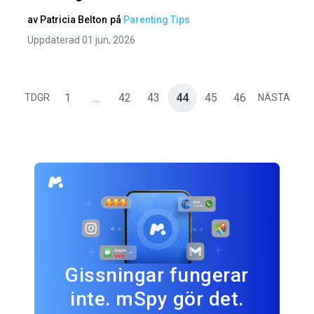
av
Patricia Belton
på
Parenting Tips
Uppdaterad 01 jun, 2026
1
...
42
43
44
45
46
TDGR
NÄSTA
Gissningar fungerar
inte. mSpy gör det.