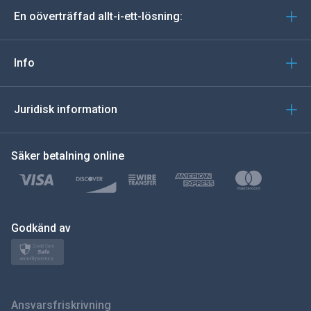
En oöverträffad allt-i-ett-lösning:
portugisiska
Italiano
Info
العربية
Juridisk information
한국의
Säker betalning online
Türkçe
Polski
日本
Godkänd av
Norsk
Svenska
Ansvarsfriskrivning