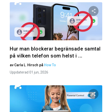
Dela den
Twitter
Hur man blockerar begränsade samtal
på vilken telefon som helst i ...
av
Carla L. Hirsch
på
How To
Uppdaterad 01 jun, 2026
Dela den