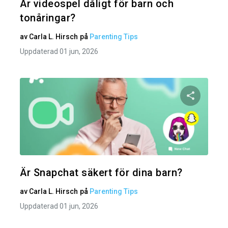
Är videospel dåligt för barn och
tonåringar?
av
Carla L. Hirsch
på
Parenting Tips
Uppdaterad 01 jun, 2026
Dela den
Twitter
Är Snapchat säkert för dina barn?
av
Carla L. Hirsch
på
Parenting Tips
Uppdaterad 01 jun, 2026