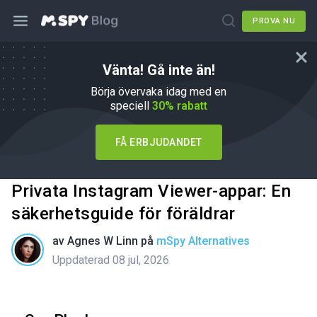
PROVA NU
Vänta! Gå inte än!
Börja övervaka idag med en
speciell
30% rabatt
FÅ ERBJUDANDET
Privata Instagram Viewer-appar: En
säkerhetsguide för föräldrar
av
Agnes W Linn
på
mSpy Alternatives
Uppdaterad 08 jul, 2026