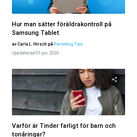
Twitter
Hur man sätter föräldrakontroll på
Samsung Tablet
av
Carla L. Hirsch
på
Parenting Tips
Uppdaterad 01 jun, 2026
Dela den
Twitter
Varför är Tinder farligt för barn och
tonåringar?