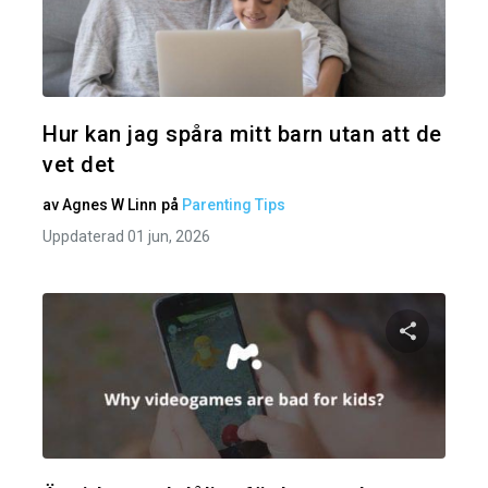
Dela den
Twitter
Hur kan jag spåra mitt barn utan att de
vet det
av
Agnes W Linn
på
Parenting Tips
Uppdaterad 01 jun, 2026
Dela den
Twitter