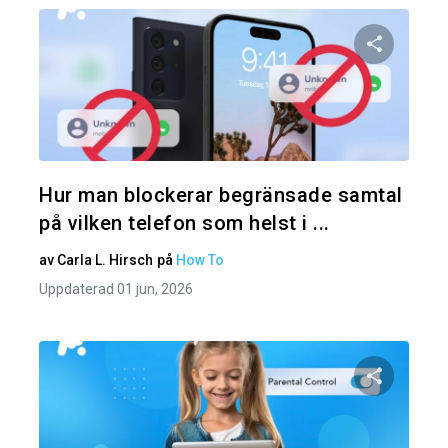
Dela den
Twitter
Hur man blockerar begränsade samtal
på vilken telefon som helst i ...
av
Carla L. Hirsch
på
How To
Uppdaterad 01 jun, 2026
Dela den