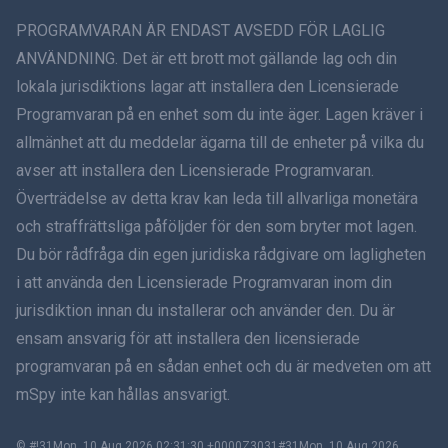
ภาษาไทย
PROGRAMVARAN ÄR ENDAST AVSEDD FÖR LAGLIG
ANVÄNDNING. Det är ett brott mot gällande lag och din
简体中文
lokala jurisdiktions lagar att installera den Licensierade
Programvaran på en enhet som du inte äger. Lagen kräver i
Dansk
allmänhet att du meddelar ägarna till de enheter på vilka du
हिंदी
avser att installera den Licensierade Programvaran.
Överträdelse av detta krav kan leda till allvarliga monetära
Holländska
och straffrättsliga påföljder för den som bryter mot lagen.
Du bör rådfråga din egen juridiska rådgivare om lagligheten
עברית
i att använda den Licensierade Programvaran inom din
jurisdiktion innan du installerar och använder den. Du är
Română
ensam ansvarig för att installera den licensierade
Ελληνικά
programvaran på en sådan enhet och du är medveten om att
mSpy inte kan hållas ansvarigt.
Tiếng Việt
© #!31Mon, 10 Aug 2026 02:31:30 +0000Z3031#31Mon, 10 Aug 2026