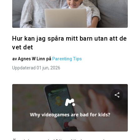
Dela den
Twitter
Hur kan jag spåra mitt barn utan att de
vet det
av
Agnes W Linn
på
Parenting Tips
Uppdaterad 01 jun, 2026
Dela den
Twitter