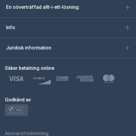
En oöverträffad allt-i-ett-lösning:
portugisiska
Italiano
Info
العربية
Juridisk information
한국의
Säker betalning online
Türkçe
Polski
日本
Godkänd av
Norsk
Svenska
Ansvarsfriskrivning