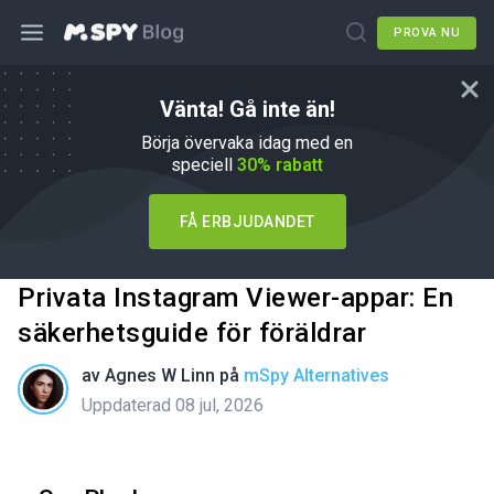
PROVA NU
Vänta! Gå inte än!
Börja övervaka idag med en
speciell
30% rabatt
FÅ ERBJUDANDET
Privata Instagram Viewer-appar: En
säkerhetsguide för föräldrar
av
Agnes W Linn
på
mSpy Alternatives
Uppdaterad 08 jul, 2026