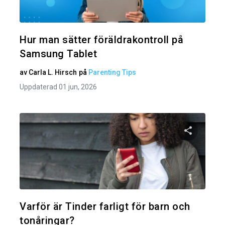
Twitter
Hur man sätter föräldrakontroll på
Samsung Tablet
av
Carla L. Hirsch
på
Parenting Tips
Uppdaterad 01 jun, 2026
Dela den
Twitter
Varför är Tinder farligt för barn och
tonåringar?