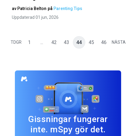
av
Patricia Belton
på
Parenting Tips
Uppdaterad 01 jun, 2026
1
...
42
43
44
45
46
TDGR
NÄSTA
Gissningar fungerar
inte. mSpy gör det.