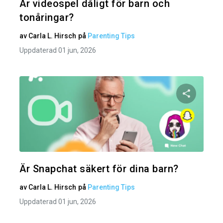
Är videospel dåligt för barn och
tonåringar?
av
Carla L. Hirsch
på
Parenting Tips
Uppdaterad 01 jun, 2026
Dela den
Twitter
Är Snapchat säkert för dina barn?
av
Carla L. Hirsch
på
Parenting Tips
Uppdaterad 01 jun, 2026