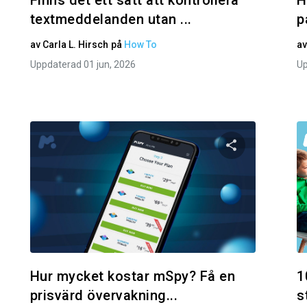
Finns det ett sätt att kontrollera
H
textmeddelanden utan ...
p
av
Carla L. Hirsch
på
How To
a
Uppdaterad 01 jun, 2026
Up
den här artikeln
Dela den här
Facebook
Twitter
Facebo
Kopiera länk
Hur mycket kostar mSpy? Få en
1
prisvärd övervakning...
s