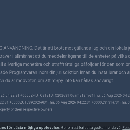
ING. Det är ett brott mot gällande lag och din lokala jurisd
ver i allmänhet att du meddelar ägarna till de enheter på vilka d
l allvarliga monetära och straffrättsliga påföljder för den som b
ade Programvaran inom din jurisdiktion innan du installerar och a
h du är medveten om att mSpy inte kan hållas ansvarigt.
 2026 04:22:31 +0000Z-4UTC3131UTC202631 06am31am-31Thu, 06 Aug 2026 04
22:31 +0000ZUTC8#2026#!31Thu, 06 Aug 2026 04:22:31 +0000Z3131#/31Thu, 
perty of their respective owners.
ies för bästa möjliga upplevelse.
Genom att fortsätta godkänner du vår
Poli