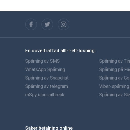
En oöverträffad allt-i-ett-lösning:
Spårning av SMS
Spårning av Ti
WhatsApp Spårning
Spårning på F
Spårning av Snapchat
Spårning av Go
Spårning av telegram
Viber-spårning
mSpy utan jailbreak
Spårning av S
Säker betalning online