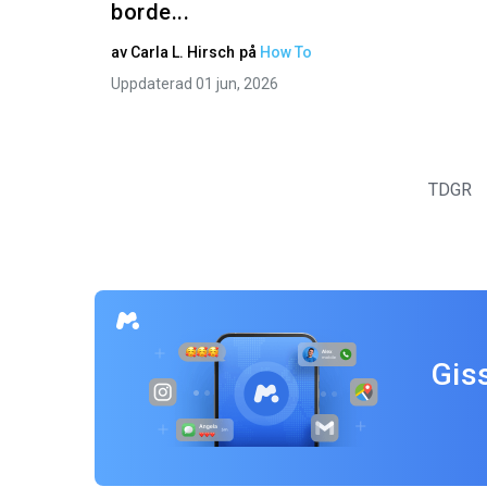
borde...
av
Carla L. Hirsch
på
How To
Uppdaterad 01 jun, 2026
TDGR
Gis