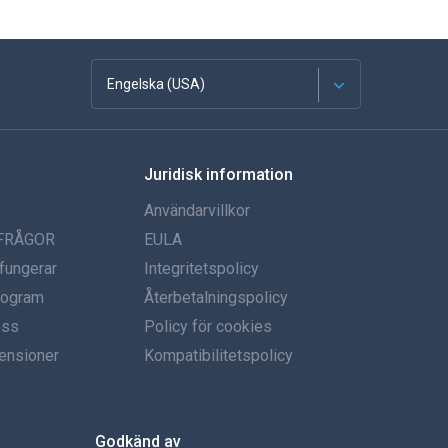
Engelska (USA)
franska
Juridisk information
Spanska
Användarvillkor
tyska
 FRÅGOR
EULA
fungerar
Integritetspolicy
portugisiska
program
Återbetalningspolicy
oss
Italiano
Policy för cookies
ensioner
Kompatibilitetspolicy
العربية
한국의
Godkänd av