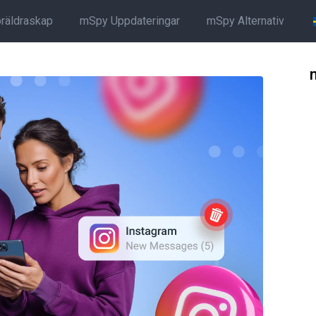
öräldraskap
mSpy Uppdateringar
mSpy Alternativ