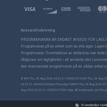
Ansvarsfriskrivning
PROGRAMVARAN ÄR ENDAST AVSEDD FÖR LAGLIG ANVÄNDN
Programvaran på en enhet som du inte äger. Lagen krä
Programvaran. Överträdelse av detta krav kan leda til
rådgivare om lagligheten i att använda den Licensier
den licensierade programvaran på en sådan enhet oc
© #!31Thu, 06 Aug 2026 04:22:31 +0000Z3131#31Thu, 06 Aug
04:22:31 +0000224228amThursday=28#!31Thu, 06 Aug 2026 04:
Aug 2026 04:22:31 +0000ZUTC8# mSpy. All trademarks are the pro
Vi använder cook