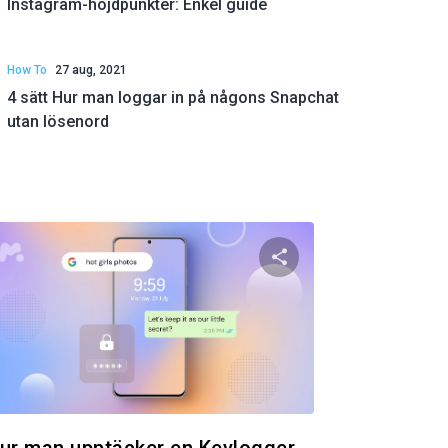
Instagram-höjdpunkter: Enkel guide
How To
27 aug, 2021
4 sätt Hur man loggar in på någons Snapchat
utan lösenord
 artikeln
Dela den här artik
ok
Twitter
Facebook
Kopiera länk
Kopie