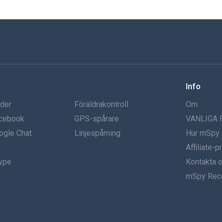
Info
nder
Föräldrakontroll
Om
acebook
GPS-spårare
VANLIGA
ogle Chat
Linjespårning
Hur mSpy 
Affiliate-
kype
Kontakta 
mSpy Rec