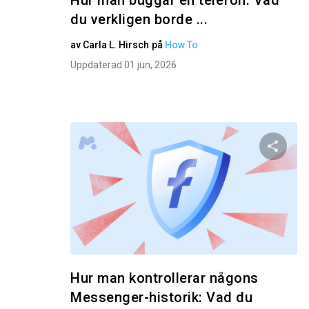
Hur man buggar en telefon: Vad
du verkligen borde ...
av
Carla L. Hirsch
på
How To
Uppdaterad 01 jun, 2026
Dela 
Twitter
Hur man kontrollerar någons
Messenger-historik: Vad du