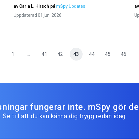
av
Carla L. Hirsch
på
mSpy Updates
a
Uppdaterad 01 jun, 2026
Up
1
...
41
42
43
44
45
46
sningar fungerar inte. mSpy gör de
Se till att du kan känna dig trygg redan idag