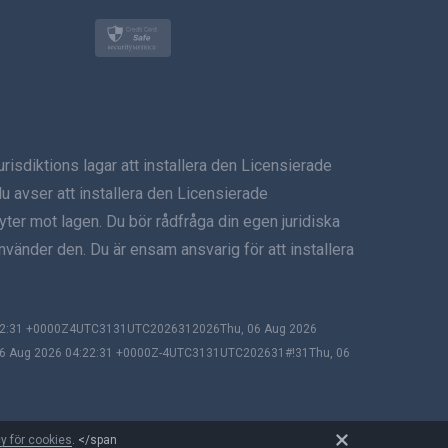
Türkçe
Polski
日本
iktions lagar att installera den Licensierade
Norsk
u avser att installera den Licensierade
Svenska
ryter mot lagen. Du bör rådfråga din egen juridiska
nvänder den. Du är ensam ansvarig för att installera
ภาษาไทย
简体中文
:22:31 +0000Z4UTC3131UTC2026312026Thu, 06 Aug 2026
06 Aug 2026 04:22:31 +0000Z-4UTC3131UTC202631#!31Thu, 06
Dansk
हिंदी
cy för cookies
. </span