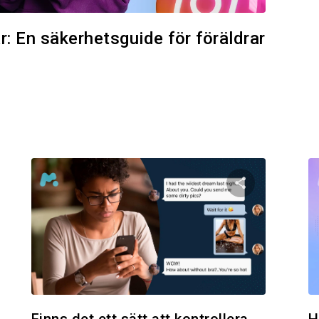
: En säkerhetsguide för föräldrar
den här artikeln
Dela den här
Facebook
Twitter
Facebo
Kopiera länk