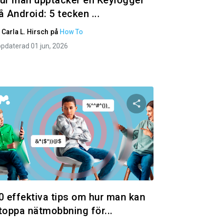
ur man upptäcker en Keylogger
å Android: 5 tecken ...
v
Carla L. Hirsch
på
How To
pdaterad 01 jun, 2026
 artikeln
Dela den här artik
ok
Twitter
Facebook
Kopiera länk
Kopie
0 effektiva tips om hur man kan
toppa nätmobbning för...