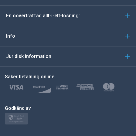
tyska
En oöverträffad allt-i-ett-lösning:
portugisiska
Italiano
Info
العربية
Juridisk information
한국의
Säker betalning online
Türkçe
Polski
日本
Godkänd av
Norsk