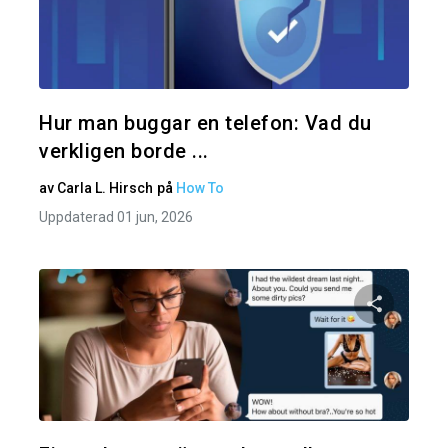
Dela den
Twitter
Hur man buggar en telefon: Vad du
verkligen borde ...
av
Carla L. Hirsch
på
How To
Uppdaterad 01 jun, 2026
Dela den
Twitter