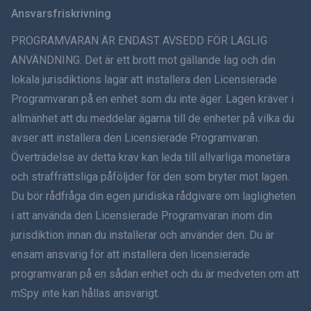
Svenska
Ansvarsfriskrivning
ภาษาไทย
PROGRAMVARAN ÄR ENDAST AVSEDD FÖR LAGLIG
ANVÄNDNING. Det är ett brott mot gällande lag och din
简体中文
lokala jurisdiktions lagar att installera den Licensierade
Programvaran på en enhet som du inte äger. Lagen kräver i
Dansk
allmänhet att du meddelar ägarna till de enheter på vilka du
हिंदी
avser att installera den Licensierade Programvaran.
Överträdelse av detta krav kan leda till allvarliga monetära
Holländska
och straffrättsliga påföljder för den som bryter mot lagen.
Du bör rådfråga din egen juridiska rådgivare om lagligheten
עברית
i att använda den Licensierade Programvaran inom din
jurisdiktion innan du installerar och använder den. Du är
Română
ensam ansvarig för att installera den licensierade
Ελληνικά
programvaran på en sådan enhet och du är medveten om att
mSpy inte kan hållas ansvarigt.
Tiếng Việt