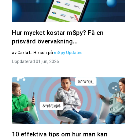
Dela den
Twitter
Hur mycket kostar mSpy? Få en
prisvärd övervakning...
av
Carla L. Hirsch
på
mSpy Updates
Uppdaterad 01 jun, 2026
Dela den
Twitter
10 effektiva tips om hur man kan