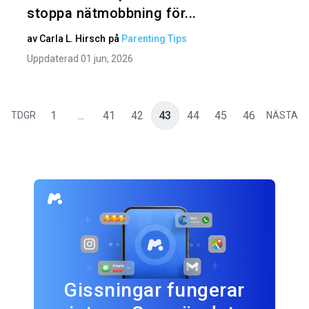
stoppa nätmobbning för...
av
Carla L. Hirsch
på
Parenting Tips
Uppdaterad 01 jun, 2026
1
...
41
42
43
44
45
46
TDGR
NÄSTA
Gissningar fungerar