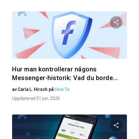
Dela den
Twitter
Hur man kontrollerar någons
Messenger-historik: Vad du borde...
av
Carla L. Hirsch
på
How To
Uppdaterad 01 jun, 2026