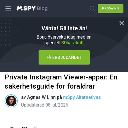
PROVA NU
Vänta! Gå inte än!
Börja övervaka idag med en
speciell
30% rabatt
FÅ ERBJUDANDET
Privata Instagram Viewer-appar: En
säkerhetsguide för föräldrar
av
Agnes W Linn
på
mSpy Alternatives
Uppdaterad 08 jul, 2026