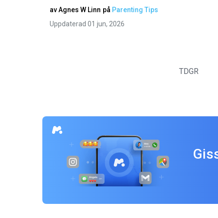
av
Agnes W Linn
på
Parenting Tips
Uppdaterad 01 jun, 2026
TDGR
Gis