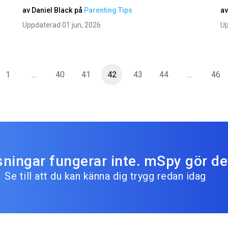
av
Daniel Black
på
Parenting Tips
a
Uppdaterad 01 jun, 2026
Up
1
...
40
41
42
43
44
...
46
sningar fungerar inte. mSpy gör de
Se till att du kan känna dig trygg redan idag