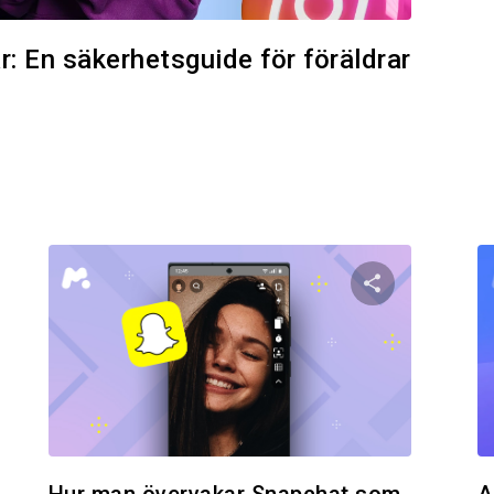
: En säkerhetsguide för föräldrar
den här artikeln
Dela den här
Facebook
Twitter
Facebo
Kopiera länk