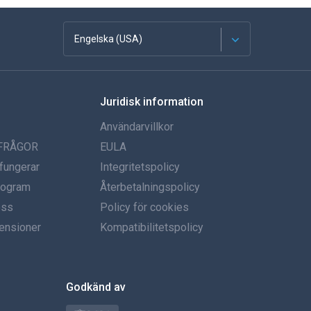
Engelska (USA)
franska
Juridisk information
Spanska
Användarvillkor
tyska
 FRÅGOR
EULA
fungerar
Integritetspolicy
portugisiska
program
Återbetalningspolicy
oss
Italiano
Policy för cookies
ensioner
Kompatibilitetspolicy
العربية
한국의
Godkänd av
Türkçe