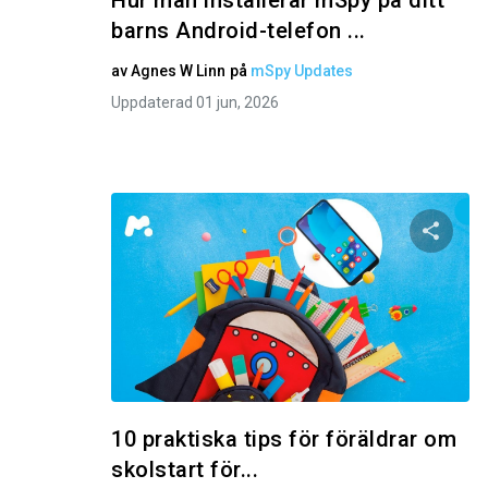
Hur man installerar mSpy på ditt
barns Android-telefon ...
av
Agnes W Linn
på
mSpy Updates
Uppdaterad 01 jun, 2026
Dela 
Twitter
10 praktiska tips för föräldrar om
skolstart för...