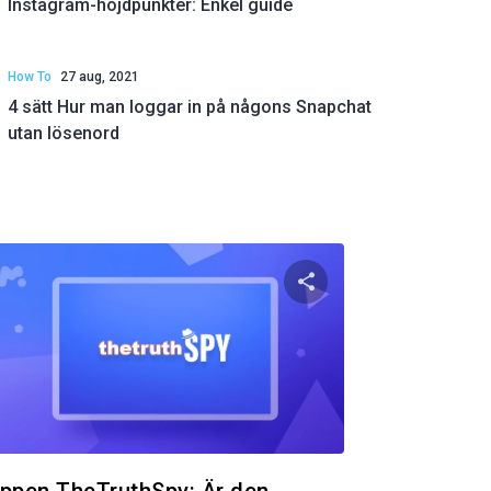
Instagram-höjdpunkter: Enkel guide
How To
27 aug, 2021
4 sätt Hur man loggar in på någons Snapchat
utan lösenord
 artikeln
Dela den här artik
ok
Twitter
Facebook
Kopiera länk
Kopie