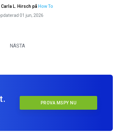
v
Carla L. Hirsch
på
How To
pdaterad 01 jun, 2026
NÄSTA
t.
PROVA MSPY NU