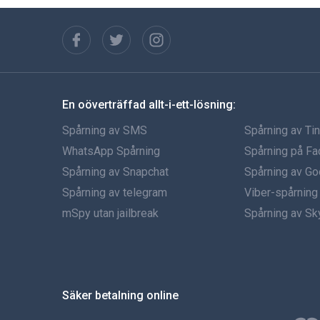
En oöverträffad allt-i-ett-lösning:
Spårning av SMS
Spårning av Ti
WhatsApp Spårning
Spårning på F
Spårning av Snapchat
Spårning av Go
Spårning av telegram
Viber-spårning
mSpy utan jailbreak
Spårning av S
Säker betalning online