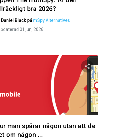
ppen TheTruthSpy: Är den
illräckligt bra 2026?
v
Daniel Black
på
mSpy Alternatives
pdaterad 01 jun, 2026
 artikeln
Dela den här artik
ok
Twitter
Facebook
Kopiera länk
Kopie
ur man spårar någon utan att de
et om någon ...