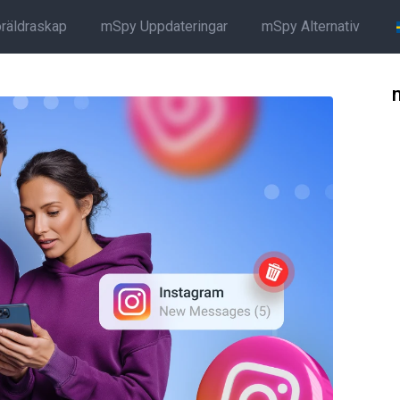
öräldraskap
mSpy Uppdateringar
mSpy Alternativ