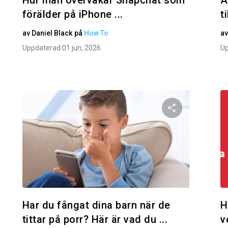
Hur man övervakar Snapchat som
A
förälder på iPhone ...
t
av
Daniel Black
på
How To
a
Uppdaterad 01 jun, 2026
Up
den här artikeln
Dela den här
Facebook
Twitter
Facebo
Kopiera länk
Har du fångat dina barn när de
H
tittar på porr? Här är vad du ...
v