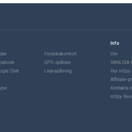
Info
nder
Föräldrakontroll
Om
acebook
GPS-spårare
VANLIGA
ogle Chat
Linjespårning
Hur mSpy 
Affiliate-
kype
Kontakta 
mSpy Rec