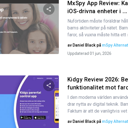
MxSpy App Review: Ka
iOS-drivna enheter i ...
Nuförtiden måste föräldrar håll
Dela den här artikeln
barns aktiviteter på nätet. Ba
faror, så vuxna måste hitta ett sä
av
Daniel Black
på
mSpy Alternat
Twitter
Facebook
Kopiera länk
Uppdaterad 01 jun, 2026
Kidgy Review 2026: B
funktionalitet mot far
I den moderna världen använder
Dela den här artikeln
drar nytta av digital teknik. Bar
Faktum är att de vanligtvis vet
av
Daniel Black
på
mSpy Alternat
Twitter
Facebook
Kopiera länk