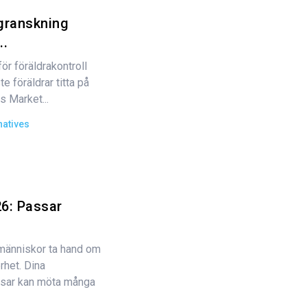
granskning
..
för föräldrakontroll
 föräldrar titta på
s Market...
natives
6: Passar
människor ta hand om
rhet. Dina
isar kan möta många