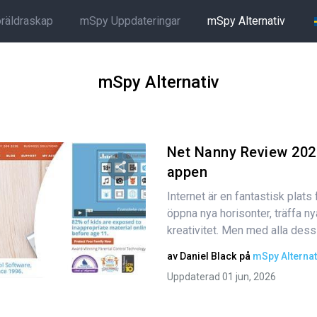
öräldraskap
mSpy Uppdateringar
mSpy Alternativ
mSpy Alternativ
Net Nanny Review 2026
appen
Internet är en fantastisk plats 
Dela den här artikeln
öppna nya horisonter, träffa ny
kreativitet. Men med alla dess f
av
Daniel Black
på
mSpy Alternat
Twitter
Facebook
Kopiera länk
Uppdaterad 01 jun, 2026