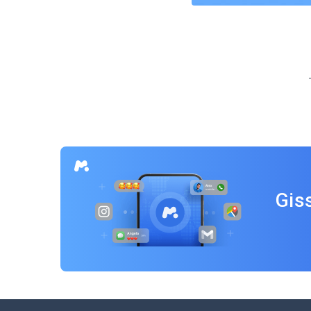
Inläggsnavigering
Gis