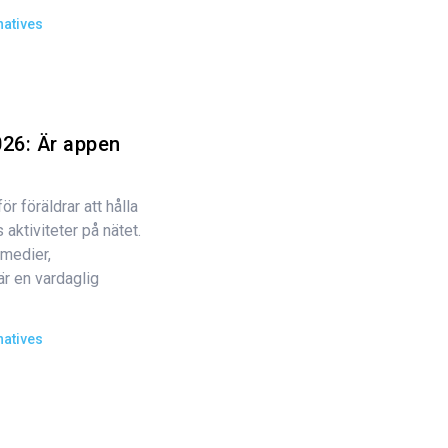
natives
26: Är appen
r föräldrar att hålla
aktiviteter på nätet.
 medier,
 en vardaglig
natives