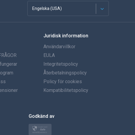
Engelska (USA)
franska
Juridisk information
Spanska
Användarvillkor
tyska
 FRÅGOR
EULA
fungerar
Integritetspolicy
portugisiska
program
Återbetalningspolicy
oss
Italiano
Policy för cookies
ensioner
Kompatibilitetspolicy
العربية
한국의
Godkänd av
Türkçe