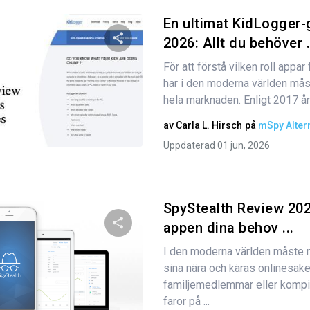
En ultimat KidLogger-
2026: Allt du behöver .
För att förstå vilken roll appar 
Dela den här artikeln
har i den moderna världen måste
hela marknaden. Enligt 2017 år
av
Carla L. Hirsch
på
mSpy Alter
Twitter
Facebook
Kopiera länk
Uppdaterad 01 jun, 2026
SpyStealth Review 202
appen dina behov ...
I den moderna världen måste 
Dela den här artikeln
sina nära och käras onlinesäke
familjemedlemmar eller komp
faror på ...