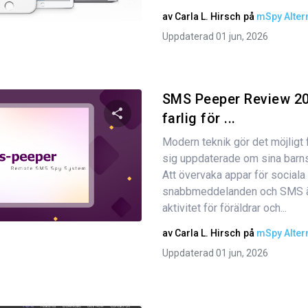
Twitter
Facebook
Kopiera länk
av
Carla L. Hirsch
på
mSpy Alter
Uppdaterad 01 jun, 2026
SMS Peeper Review 20
farlig för ...
Modern teknik gör det möjligt fö
Dela den här artikeln
sig uppdaterade om sina barns 
Att övervaka appar för sociala
snabbmeddelanden och SMS är
Twitter
aktivitet för föräldrar och...
Facebook
Kopiera länk
av
Carla L. Hirsch
på
mSpy Alter
Uppdaterad 01 jun, 2026