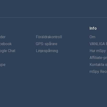
Info
nder
Föräldrakontroll
Om
acebook
GPS-spårare
VANLIGA
ogle Chat
Linjespårning
Hur mSpy 
Affiliate-
kype
Kontakta 
mSpy Rec