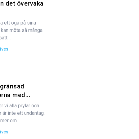
n det övervaka
a ett öga på sina
rn kan möta så många
tt ...
ives
egränsad
orna med...
 vi alla prylar och
n är inte ett undantag.
 mer om...
ives