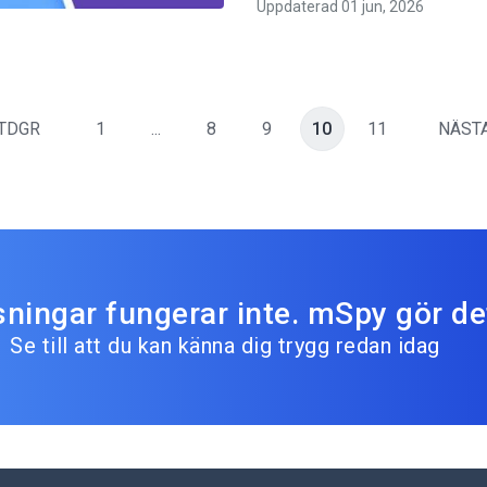
Uppdaterad 01 jun, 2026
TDGR
1
...
8
9
10
11
NÄST
sningar fungerar inte. mSpy gör de
Se till att du kan känna dig trygg redan idag