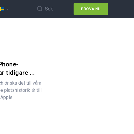
Sök
PROVA NU
iPhone-
r tidigare ...
ch önska det till våra
 platshistorik är till
pple ...