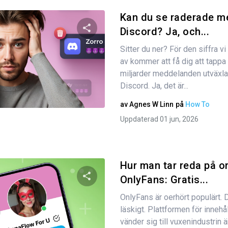
Kan du se raderade m
Discord? Ja, och...
Sitter du ner? För den siffra 
Dela den här artikeln
av kommer att få dig att tappa 
miljarder meddelanden utväxla
Discord. Ja, det är...
Twitter
Facebook
Kopiera länk
av
Agnes W Linn
på
How To
Uppdaterad 01 jun, 2026
Hur man tar reda på o
OnlyFans: Gratis...
OnlyFans är oerhört populärt. D
Dela den här artikeln
läskigt. Plattformen för inneh
vänder sig till vuxenindustrin 