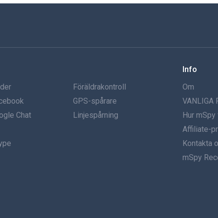
Info
nder
Föräldrakontroll
Om
acebook
GPS-spårare
VANLIGA
ogle Chat
Linjespårning
Hur mSpy 
Affiliate-
kype
Kontakta 
mSpy Rec