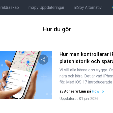
öräldraskap
mSpy Uppdateringar
mSpy Alternativ
Hur du gör
Hur man kontrollerar 
platshistorik och spåra
Vi vill alla känna oss trygga. O
Dela den här artikeln
nära och kära. Det är vad iPhone
för. Med iOS 17 introducerade A
av
Agnes W Linn
på
How To
Twitter
Facebook
Kopiera länk
Uppdaterad 01 jun, 2026