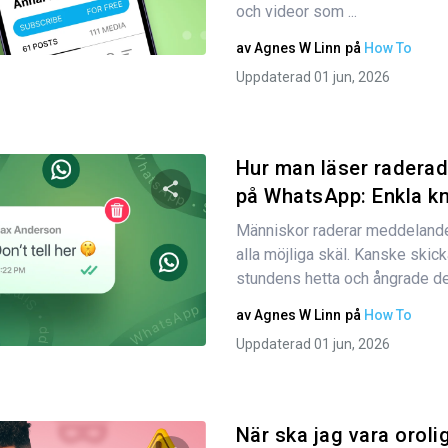
och videor som ...
Twitter
Facebook
Kopiera länk
av
Agnes W Linn
på
How To
Uppdaterad 01 jun, 2026
Hur man läser radera
på WhatsApp: Enkla kne
Människor raderar meddeland
Dela den här artikeln
alla möjliga skäl. Kanske skick
stundens hetta och ångrade det 
av
Agnes W Linn
på
How To
Twitter
Facebook
Kopiera länk
Uppdaterad 01 jun, 2026
När ska jag vara orolig