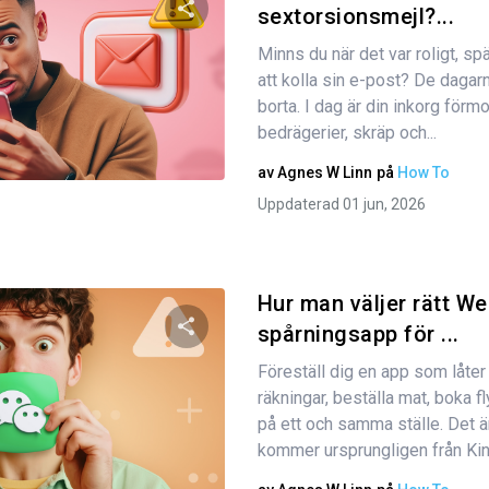
sextorsionsmejl?...
Minns du när det var roligt, s
Dela den här artikeln
att kolla sin e-post? De dagar
borta. I dag är din inkorg förmo
bedrägerier, skräp och...
Twitter
Facebook
Kopiera länk
av
Agnes W Linn
på
How To
Uppdaterad 01 jun, 2026
Hur man väljer rätt W
spårningsapp för ...
Föreställ dig en app som låter 
Dela den här artikeln
räkningar, beställa mat, boka f
på ett och samma ställe. Det 
kommer ursprungligen från Kina
Twitter
Facebook
Kopiera länk