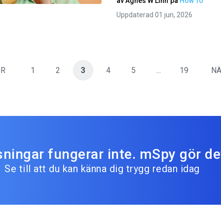
av
Agnes W Linn
på
How To
Uppdaterad 01 jun, 2026
GR
1
2
3
4
5
...
19
NÄ
sningar fungerar inte. mSpy gör de
Se till att du kan känna dig trygg redan idag