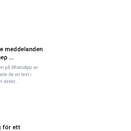
de meddelanden
p ...
en på WhatsApp av
ade de en text i
direkt....
 för ett