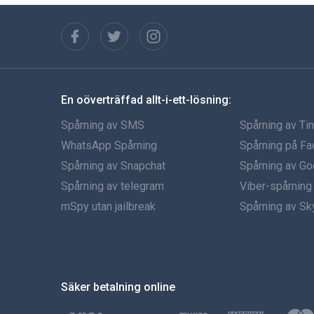
En oöverträffad allt-i-ett-lösning:
Spårning av SMS
Spårning av Ti
WhatsApp Spårning
Spårning på F
Spårning av Snapchat
Spårning av Go
Spårning av telegram
Viber-spårning
mSpy utan jailbreak
Spårning av S
Säker betalning online