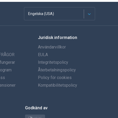
Engelska (USA)
franska
Juridisk information
Spanska
Användarvillkor
tyska
 FRÅGOR
EULA
fungerar
Integritetspolicy
portugisiska
program
Återbetalningspolicy
oss
Italiano
Policy för cookies
ensioner
Kompatibilitetspolicy
العربية
한국의
Godkänd av
Türkçe