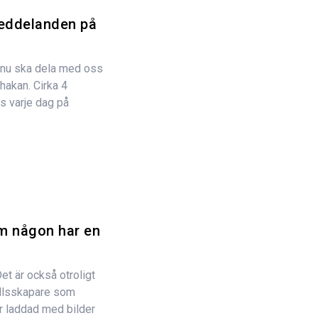
eddelanden på
vi nu ska dela med oss
hakan. Cirka 4
s varje dag på
m någon har en
et är också otroligt
ållsskapare som
är laddad med bilder