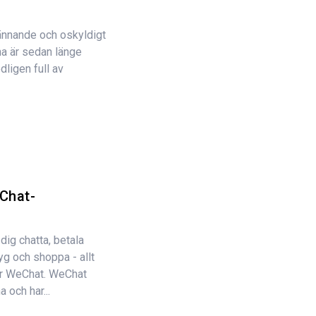
pännande och oskyldigt
na är sedan länge
dligen full av
eChat-
dig chatta, betala
lyg och shoppa - allt
är WeChat. WeChat
 och har...