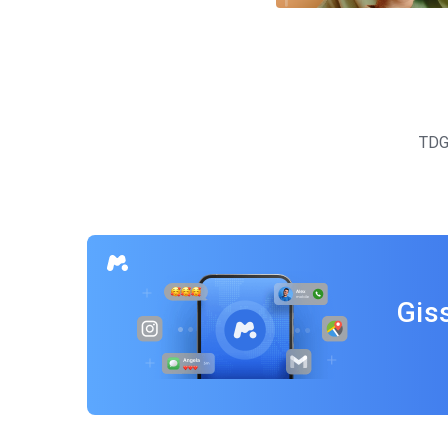
Inläggsnavigering
TD
Gis