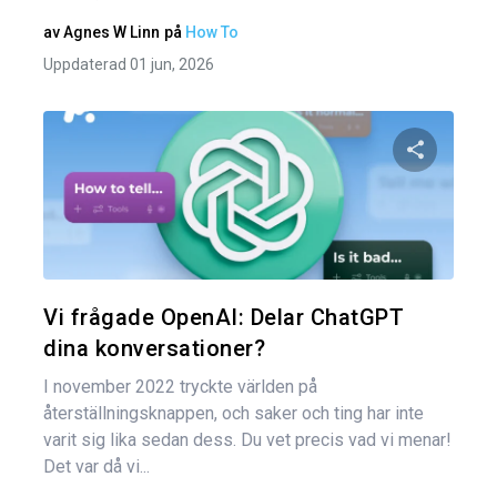
av
Agnes W Linn
på
How To
Uppdaterad 01 jun, 2026
Dela den
Twitter
Vi frågade OpenAI: Delar ChatGPT
dina konversationer?
I november 2022 tryckte världen på
återställningsknappen, och saker och ting har inte
varit sig lika sedan dess. Du vet precis vad vi menar!
Det var då vi...