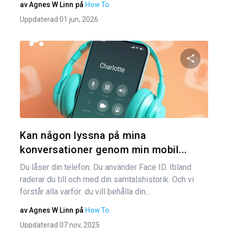
av
Agnes W Linn
på
How To
Uppdaterad 01 jun, 2026
Dela den
Twitter
Kan någon lyssna på mina
konversationer genom min mobil...
Du låser din telefon. Du använder Face ID. Ibland
raderar du till och med din samtalshistorik. Och vi
förstår alla varför: du vill behålla din...
av
Agnes W Linn
på
How To
Uppdaterad 07 nov, 2025