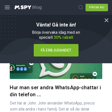
PROVA NU
Vänta! Gå inte än!
Hur du gör
Börja övervaka idag med en
speciell
30% rabatt
FÅ ERBJUDANDET
Dela den
Twitter
Hur man ser andra WhatsApp-chattar i
din telefon ...
Det här är John. John använder WhatsApp, precis
som alla andra i hans familj. Det är så de delar