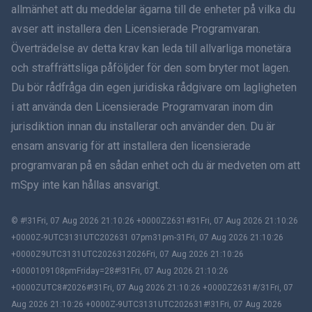
allmänhet att du meddelar ägarna till de enheter på vilka du
हिंदी
avser att installera den Licensierade Programvaran.
Överträdelse av detta krav kan leda till allvarliga monetära
Holländska
och straffrättsliga påföljder för den som bryter mot lagen.
Du bör rådfråga din egen juridiska rådgivare om lagligheten
עברית
i att använda den Licensierade Programvaran inom din
jurisdiktion innan du installerar och använder den. Du är
Română
ensam ansvarig för att installera den licensierade
Ελληνικά
programvaran på en sådan enhet och du är medveten om att
mSpy inte kan hållas ansvarigt.
Tiếng Việt
© #!31Fri, 07 Aug 2026 21:10:26 +0000Z2631#31Fri, 07 Aug 2026 21:10:26
繁體中文
+0000Z-9UTC3131UTC202631 07pm31pm-31Fri, 07 Aug 2026 21:10:26
+0000Z9UTC3131UTC2026312026Fri, 07 Aug 2026 21:10:26
Slovenčina
+0000109108pmFriday=28#!31Fri, 07 Aug 2026 21:10:26
+0000ZUTC8#2026#!31Fri, 07 Aug 2026 21:10:26 +0000Z2631#/31Fri, 07
Bahasa Melayu
Aug 2026 21:10:26 +0000Z-9UTC3131UTC202631#!31Fri, 07 Aug 2026