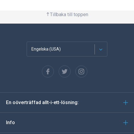
Tillbaka till toppen
Engelska (USA)
franska
Spanska
tyska
En oöverträffad allt-i-ett-lösning:
portugisiska
Italiano
Info