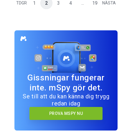
1
2
3
4
...
19
TDGR
NÄSTA
Gissningar fungerar
inte. mSpy gör det.
Se till att du kan känna dig trygg
redan idag
PROVA MSPY NU