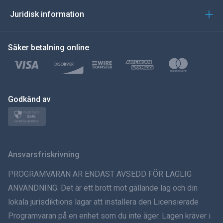
العربية
Juridisk information
한국의
Säker betalning online
Türkçe
Polski
日本
Godkänd av
Norsk
Svenska
Ansvarsfriskrivning
ภาษาไทย
PROGRAMVARAN ÄR ENDAST AVSEDD FÖR LAGLIG
ANVÄNDNING. Det är ett brott mot gällande lag och din
简体中文
lokala jurisdiktions lagar att installera den Licensierade
Programvaran på en enhet som du inte äger. Lagen kräver i
Dansk