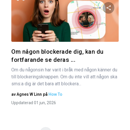
Inl
Dela den
Twitter
Om någon blockerade dig, kan du
fortfarande se deras ...
Om du någonsin har varit i bråk med någon känner du
till blockeringsknappen. Om du inte vill att någon ska
sms:a dig är det bara att blockera...
av
Agnes W Linn
på
How To
Uppdaterad 01 jun, 2026