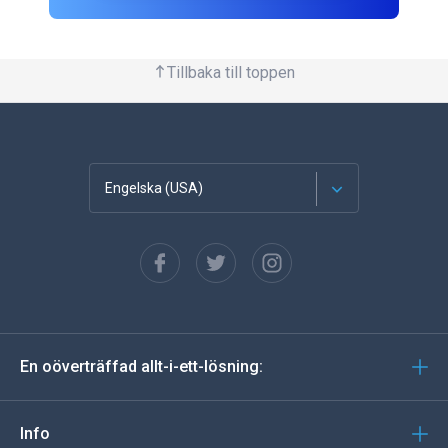
Tillbaka till toppen
Engelska (USA)
franska
Spanska
tyska
En oöverträffad allt-i-ett-lösning:
portugisiska
Italiano
Info