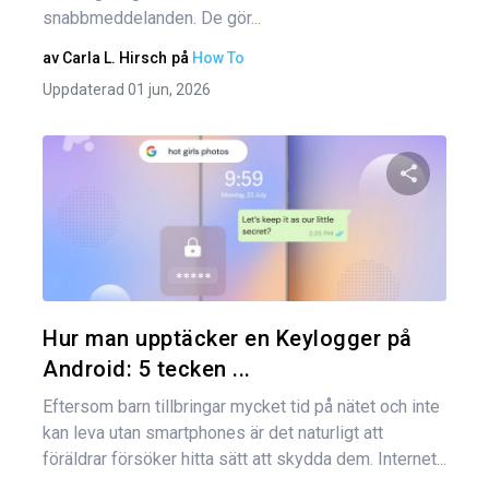
snabbmeddelanden. De gör...
av
Carla L. Hirsch
på
How To
Uppdaterad 01 jun, 2026
Dela den
Twitter
Hur man upptäcker en Keylogger på
Android: 5 tecken ...
Eftersom barn tillbringar mycket tid på nätet och inte
kan leva utan smartphones är det naturligt att
föräldrar försöker hitta sätt att skydda dem. Internet...