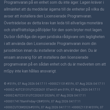
Programvaran på en enhet som du inte äger. Lagen kräver i
Dansk
allmänhet att du meddelar ägarna till de enheter på vilka du
हिंदी
avser att installera den Licensierade Programvaran.
Överträdelse av detta krav kan leda till allvarliga monetära
Holländska
och straffrättsliga påföljder för den som bryter mot lagen.
Du bör rådfråga din egen juridiska rådgivare om lagligheten
עברית
i att använda den Licensierade Programvaran inom din
jurisdiktion innan du installerar och använder den. Du är
Română
ensam ansvarig för att installera den licensierade
Ελληνικά
programvaran på en sådan enhet och du är medveten om att
mSpy inte kan hållas ansvarigt.
Tiếng Việt
© #!31Fri, 07 Aug 2026 04:17:11 +0000Z1131#31Fri, 07 Aug 2026 04:17:11
繁體中文
+0000Z-4UTC3131UTC202631 07am31am-31Fri, 07 Aug 2026 04:17:11
+0000Z4UTC3131UTC2026312026Fri, 07 Aug 2026 04:17:11
Slovenčina
+0000174178amFriday=28#!31Fri, 07 Aug 2026 04:17:11
+0000ZUTC8#2026#!31Fri, 07 Aug 2026 04:17:11 +0000Z1131#/31Fri, 07
Bahasa Melayu