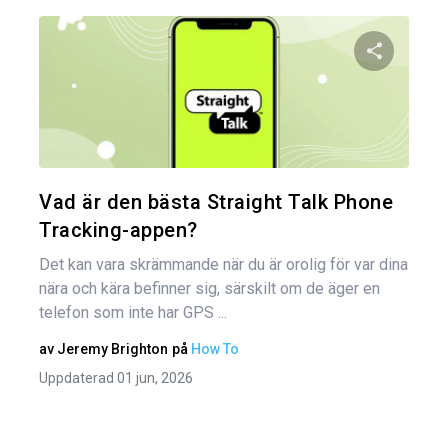
Inl
Dela den
Twitter
Vad är den bästa Straight Talk Phone
Tracking-appen?
Det kan vara skrämmande när du är orolig för var dina
nära och kära befinner sig, särskilt om de äger en
telefon som inte har GPS ...
av
Jeremy Brighton
på
How To
Uppdaterad 01 jun, 2026