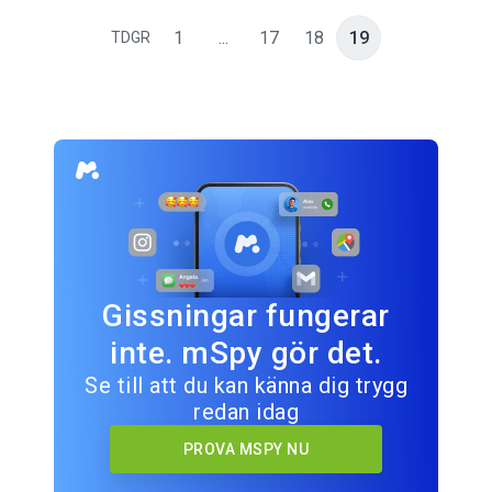
1
...
17
18
19
TDGR
Gissningar fungerar
inte. mSpy gör det.
Se till att du kan känna dig trygg
redan idag
PROVA MSPY NU