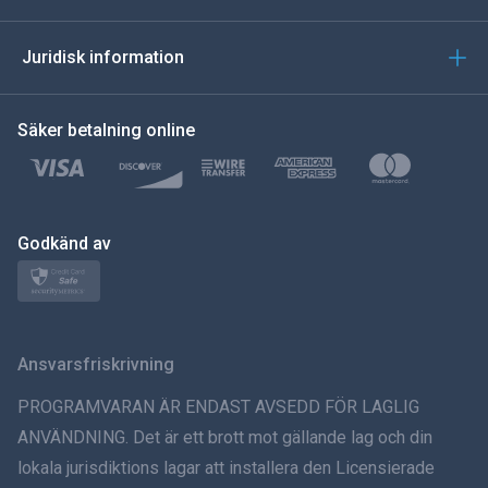
العربية
Juridisk information
한국의
Säker betalning online
Türkçe
Polski
日本
Godkänd av
Norsk
Svenska
Ansvarsfriskrivning
ภาษาไทย
PROGRAMVARAN ÄR ENDAST AVSEDD FÖR LAGLIG
ANVÄNDNING. Det är ett brott mot gällande lag och din
简体中文
lokala jurisdiktions lagar att installera den Licensierade