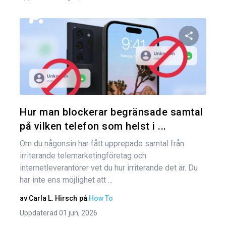
Dela den
Twitter
Hur man blockerar begränsade samtal
på vilken telefon som helst i ...
Om du någonsin har fått upprepade samtal från
irriterande telemarketingföretag och
internetleverantörer vet du hur irriterande det är. Du
har inte ens möjlighet att ...
av
Carla L. Hirsch
på
How To
Uppdaterad 01 jun, 2026