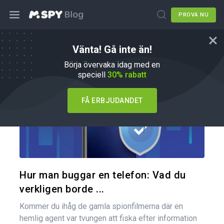
PROVA NU
Vänta! Gå inte än!
Hur du gör
Börja övervaka idag med en
speciell
30% rabatt
FÅ ERBJUDANDET
Dela den
Twitter
Hur man buggar en telefon: Vad du
verkligen borde ...
Kommer du ihåg de gamla spionfilmerna där en
hemlig agent var tvungen att fiska efter information