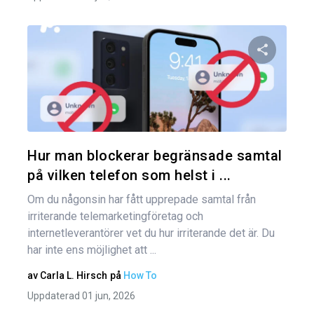
Dela den
Twitter
Hur man blockerar begränsade samtal
på vilken telefon som helst i ...
Om du någonsin har fått upprepade samtal från
irriterande telemarketingföretag och
internetleverantörer vet du hur irriterande det är. Du
har inte ens möjlighet att ...
av
Carla L. Hirsch
på
How To
Uppdaterad 01 jun, 2026