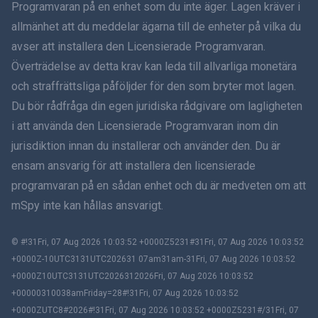
Programvaran på en enhet som du inte äger. Lagen kräver i
Dansk
allmänhet att du meddelar ägarna till de enheter på vilka du
हिंदी
avser att installera den Licensierade Programvaran.
Överträdelse av detta krav kan leda till allvarliga monetära
Holländska
och straffrättsliga påföljder för den som bryter mot lagen.
Du bör rådfråga din egen juridiska rådgivare om lagligheten
עברית
i att använda den Licensierade Programvaran inom din
jurisdiktion innan du installerar och använder den. Du är
Română
ensam ansvarig för att installera den licensierade
Ελληνικά
programvaran på en sådan enhet och du är medveten om att
mSpy inte kan hållas ansvarigt.
Tiếng Việt
© #!31Fri, 07 Aug 2026 10:03:52 +0000Z5231#31Fri, 07 Aug 2026 10:03:52
繁體中文
+0000Z-10UTC3131UTC202631 07am31am-31Fri, 07 Aug 2026 10:03:52
+0000Z10UTC3131UTC2026312026Fri, 07 Aug 2026 10:03:52
Slovenčina
+00000310038amFriday=28#!31Fri, 07 Aug 2026 10:03:52
+0000ZUTC8#2026#!31Fri, 07 Aug 2026 10:03:52 +0000Z5231#/31Fri, 07
Bahasa Melayu