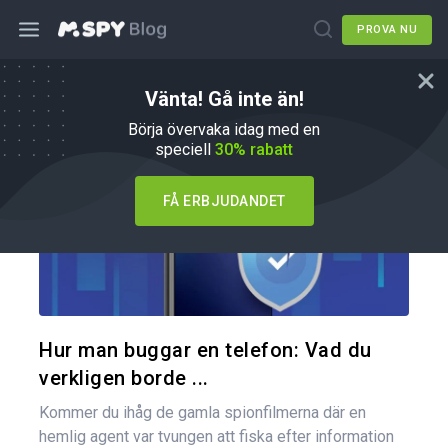
PROVA NU
Vänta! Gå inte än!
Hur du gör
Börja övervaka idag med en
speciell
30% rabatt
FÅ ERBJUDANDET
Dela den
Twitter
Hur man buggar en telefon: Vad du
verkligen borde ...
Kommer du ihåg de gamla spionfilmerna där en
hemlig agent var tvungen att fiska efter information