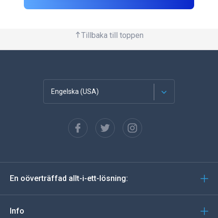
Tillbaka till toppen
Engelska (USA)
franska
Spanska
tyska
En oöverträffad allt-i-ett-lösning:
portugisiska
Italiano
Info