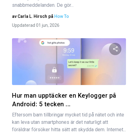
snabbmeddelanden. De gör...
av
Carla L. Hirsch
på
How To
Uppdaterad 01 jun, 2026
Dela den
Twitter
Hur man upptäcker en Keylogger på
Android: 5 tecken ...
Eftersom barn tillbringar mycket tid på nätet och inte
kan leva utan smartphones är det naturligt att
föräldrar försöker hitta sätt att skydda dem. Internet...