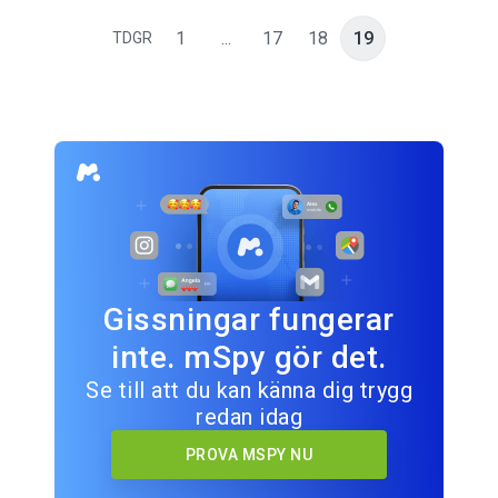
1
...
17
18
19
TDGR
Gissningar fungerar
inte. mSpy gör det.
Se till att du kan känna dig trygg
redan idag
PROVA MSPY NU