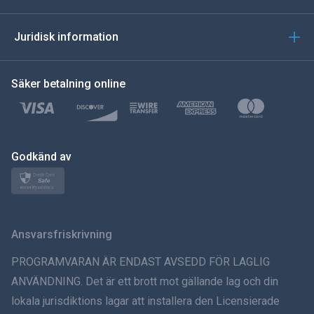
العربية
Juridisk information
한국의
Säker betalning online
Türkçe
Polski
日本
Godkänd av
Norsk
Svenska
Ansvarsfriskrivning
ภาษาไทย
PROGRAMVARAN ÄR ENDAST AVSEDD FÖR LAGLIG
ANVÄNDNING. Det är ett brott mot gällande lag och din
简体中文
lokala jurisdiktions lagar att installera den Licensierade