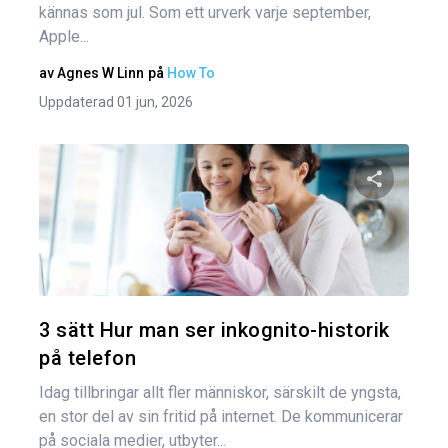
kännas som jul. Som ett urverk varje september,
Apple...
av
Agnes W Linn
på
How To
Uppdaterad 01 jun, 2026
Dela den
Twitter
3 sätt Hur man ser inkognito-historik
på telefon
Idag tillbringar allt fler människor, särskilt de yngsta,
en stor del av sin fritid på internet. De kommunicerar
på sociala medier, utbyter...