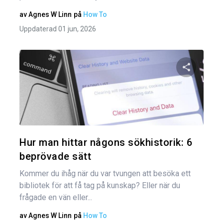
av
Agnes W Linn
på
How To
Uppdaterad 01 jun, 2026
Dela den
Twitter
Hur man hittar någons sökhistorik: 6
beprövade sätt
Kommer du ihåg när du var tvungen att besöka ett
bibliotek för att få tag på kunskap? Eller när du
frågade en vän eller...
av
Agnes W Linn
på
How To