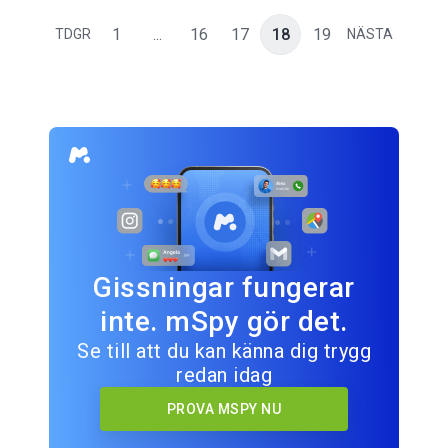
1
...
16
17
18
19
TDGR
NÄSTA
Gissningar fungerar
inte. mSpy gör det.
Se till att du kan känna dig trygg
redan idag
PROVA MSPY NU