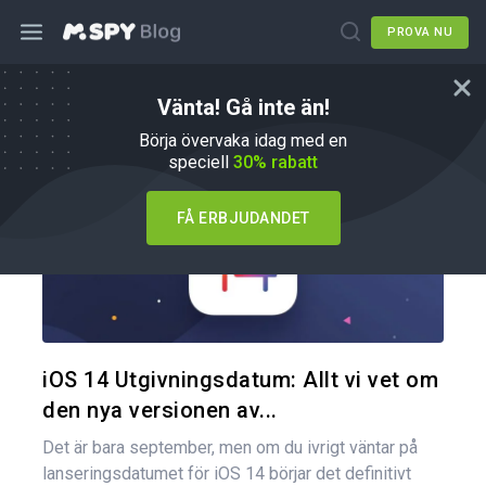
PROVA NU
Vänta! Gå inte än!
Hur du gör
Börja övervaka idag med en
speciell
30% rabatt
FÅ ERBJUDANDET
Dela den
Twitter
iOS 14 Utgivningsdatum: Allt vi vet om
den nya versionen av...
Det är bara september, men om du ivrigt väntar på
lanseringsdatumet för iOS 14 börjar det definitivt