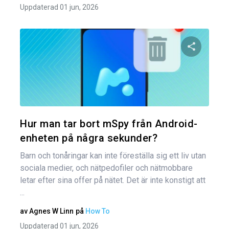
Uppdaterad 01 jun, 2026
Dela den
Twitter
Hur man tar bort mSpy från Android-
enheten på några sekunder?
Barn och tonåringar kan inte föreställa sig ett liv utan
sociala medier, och nätpedofiler och nätmobbare
letar efter sina offer på nätet. Det är inte konstigt att
...
av
Agnes W Linn
på
How To
Uppdaterad 01 jun, 2026