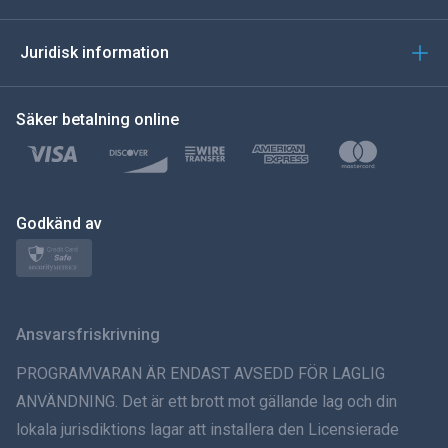
العربية
Juridisk information
한국의
Säker betalning online
Türkçe
Polski
日本
Godkänd av
Norsk
Svenska
Ansvarsfriskrivning
ภาษาไทย
PROGRAMVARAN ÄR ENDAST AVSEDD FÖR LAGLIG
ANVÄNDNING. Det är ett brott mot gällande lag och din
简体中文
lokala jurisdiktions lagar att installera den Licensierade