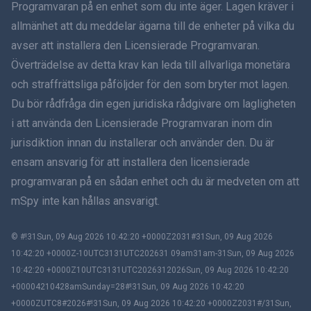
Programvaran på en enhet som du inte äger. Lagen kräver i
Dansk
allmänhet att du meddelar ägarna till de enheter på vilka du
हिंदी
avser att installera den Licensierade Programvaran.
Överträdelse av detta krav kan leda till allvarliga monetära
Holländska
och straffrättsliga påföljder för den som bryter mot lagen.
Du bör rådfråga din egen juridiska rådgivare om lagligheten
עברית
i att använda den Licensierade Programvaran inom din
jurisdiktion innan du installerar och använder den. Du är
Română
ensam ansvarig för att installera den licensierade
Ελληνικά
programvaran på en sådan enhet och du är medveten om att
mSpy inte kan hållas ansvarigt.
Tiếng Việt
© #!31Sun, 09 Aug 2026 10:42:20 +0000Z2031#31Sun, 09 Aug 2026
繁體中文
10:42:20 +0000Z-10UTC3131UTC202631 09am31am-31Sun, 09 Aug 2026
10:42:20 +0000Z10UTC3131UTC2026312026Sun, 09 Aug 2026 10:42:20
Slovenčina
+00004210428amSunday=28#!31Sun, 09 Aug 2026 10:42:20
+0000ZUTC8#2026#!31Sun, 09 Aug 2026 10:42:20 +0000Z2031#/31Sun,
Bahasa Melayu