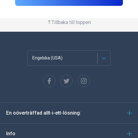
Tillbaka till toppen
Engelska (USA)
franska
Spanska
tyska
En oöverträffad allt-i-ett-lösning:
portugisiska
Italiano
Info