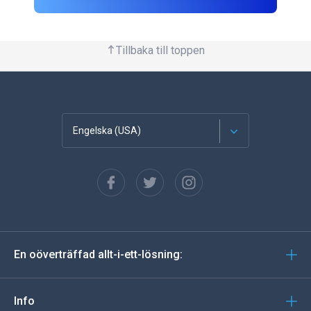
Tillbaka till toppen
Engelska (USA)
franska
Spanska
tyska
En oöverträffad allt-i-ett-lösning:
portugisiska
Italiano
Info