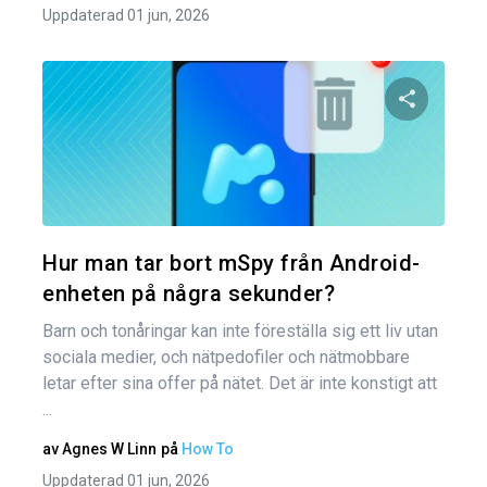
Uppdaterad 01 jun, 2026
Dela den
Twitter
Hur man tar bort mSpy från Android-
enheten på några sekunder?
Barn och tonåringar kan inte föreställa sig ett liv utan
sociala medier, och nätpedofiler och nätmobbare
letar efter sina offer på nätet. Det är inte konstigt att
...
av
Agnes W Linn
på
How To
Uppdaterad 01 jun, 2026