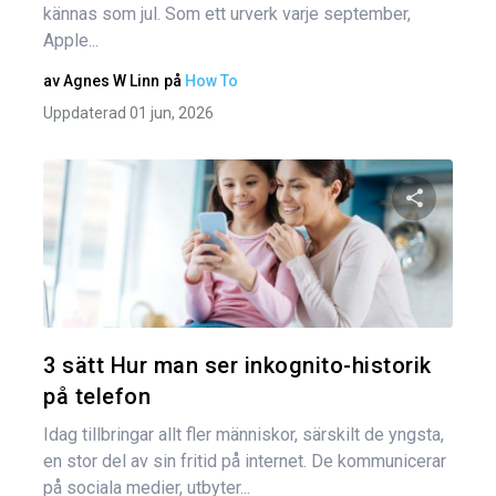
kännas som jul. Som ett urverk varje september,
Apple...
av
Agnes W Linn
på
How To
Uppdaterad 01 jun, 2026
Dela den
Twitter
3 sätt Hur man ser inkognito-historik
på telefon
Idag tillbringar allt fler människor, särskilt de yngsta,
en stor del av sin fritid på internet. De kommunicerar
på sociala medier, utbyter...