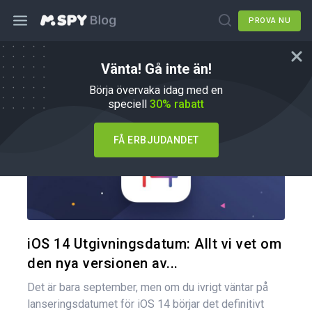
PROVA NU
Vänta! Gå inte än!
Hur du gör
Börja övervaka idag med en
speciell
30% rabatt
FÅ ERBJUDANDET
Dela den
Twitter
iOS 14 Utgivningsdatum: Allt vi vet om
den nya versionen av...
Det är bara september, men om du ivrigt väntar på
lanseringsdatumet för iOS 14 börjar det definitivt