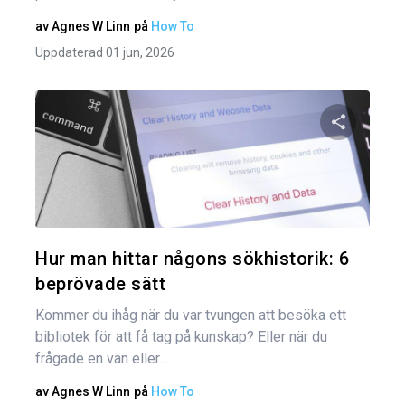
av
Agnes W Linn
på
How To
Uppdaterad 01 jun, 2026
Dela den
Twitter
Hur man hittar någons sökhistorik: 6
beprövade sätt
Kommer du ihåg när du var tvungen att besöka ett
bibliotek för att få tag på kunskap? Eller när du
frågade en vän eller...
av
Agnes W Linn
på
How To