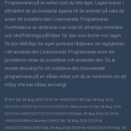
Programvaran på en enhet som du inte äger. Lagen kräver i
Dansk
allmänhet att du meddelar ägarna till de enheter på vilka du
हिंदी
avser att installera den Licensierade Programvaran.
Överträdelse av detta krav kan leda till allvarliga monetära
Holländska
och straffrättsliga påföljder för den som bryter mot lagen.
Du bör rådfråga din egen juridiska rådgivare om lagligheten
עברית
i att använda den Licensierade Programvaran inom din
jurisdiktion innan du installerar och använder den. Du är
Română
ensam ansvarig för att installera den licensierade
Ελληνικά
programvaran på en sådan enhet och du är medveten om att
mSpy inte kan hållas ansvarigt.
Tiếng Việt
© #!31Sat, 08 Aug 2026 03:59:06 +0000Z0631#31Sat, 08 Aug 2026
繁體中文
03:59:06 +0000Z-3UTC3131UTC202631 08am31am-31Sat, 08 Aug 2026
03:59:06 +0000Z3UTC3131UTC2026312026Sat, 08 Aug 2026 03:59:06
Slovenčina
+0000593598amSaturday=28#!31Sat, 08 Aug 2026 03:59:06
+0000ZUTC8#2026#!31Sat, 08 Aug 2026 03:59:06 +0000Z0631#/31Sat, 08
Bahasa Melayu