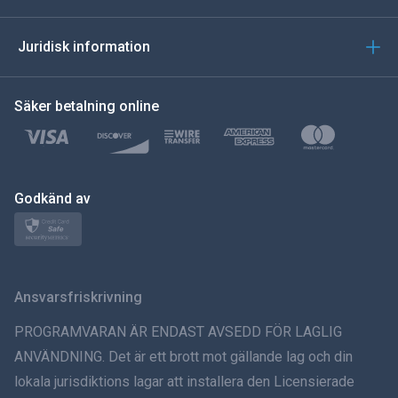
العربية
Juridisk information
한국의
Säker betalning online
Türkçe
Polski
日本
Godkänd av
Norsk
Svenska
Ansvarsfriskrivning
ภาษาไทย
PROGRAMVARAN ÄR ENDAST AVSEDD FÖR LAGLIG
ANVÄNDNING. Det är ett brott mot gällande lag och din
简体中文
lokala jurisdiktions lagar att installera den Licensierade