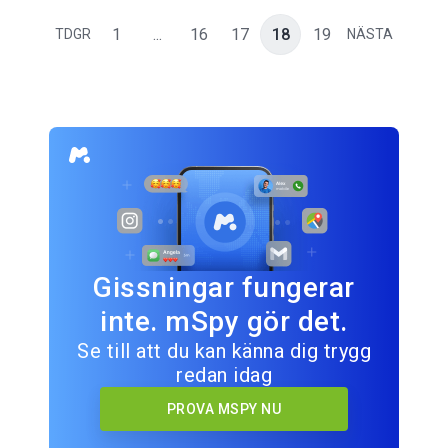
1
...
16
17
18
19
TDGR
NÄSTA
Gissningar fungerar
inte. mSpy gör det.
Se till att du kan känna dig trygg
redan idag
PROVA MSPY NU