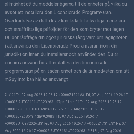
allmänhet att du meddelar ägarna till de enheter på vilka du
हिंदी
avser att installera den Licensierade Programvaran.
Överträdelse av detta krav kan leda till allvarliga monetära
Holländska
och straffrättsliga påföljder för den som bryter mot lagen.
Du bör rådfråga din egen juridiska rådgivare om lagligheten
עברית
i att använda den Licensierade Programvaran inom din
jurisdiktion innan du installerar och använder den. Du är
Română
ensam ansvarig för att installera den licensierade
Ελληνικά
programvaran på en sådan enhet och du är medveten om att
mSpy inte kan hållas ansvarigt.
Tiếng Việt
© #!31Fri, 07 Aug 2026 19:26:17 +0000Z1731#31Fri, 07 Aug 2026 19:26:17
繁體中文
+0000Z-7UTC3131UTC202631 07pm31pm-31Fri, 07 Aug 2026 19:26:17
+0000Z7UTC3131UTC2026312026Fri, 07 Aug 2026 19:26:17
Slovenčina
+0000267268pmFriday=28#!31Fri, 07 Aug 2026 19:26:17
+0000ZUTC8#2026#!31Fri, 07 Aug 2026 19:26:17 +0000Z1731#/31Fri, 07
Bahasa Melayu
Aug 2026 19:26:17 +0000Z-7UTC3131UTC202631#!31Fri, 07 Aug 2026