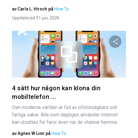
av
Carla L. Hirsch
på
How To
Uppdaterad 01 jun, 2026
Dela den
Twitter
4 sätt hur någon kan klona din
mobiltelefon ...
Den moderna världen är full av oförutsägbara och
farliga saker. Alla som dagligen använder Internet
kan utsättas för faror även när de stannar hemma...
av
Agnes W Linn
på
How To