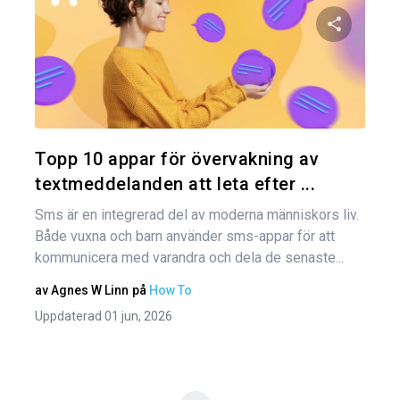
Inl
Dela den
Twitter
Topp 10 appar för övervakning av
textmeddelanden att leta efter ...
Sms är en integrerad del av moderna människors liv.
Både vuxna och barn använder sms-appar för att
kommunicera med varandra och dela de senaste...
av
Agnes W Linn
på
How To
Uppdaterad 01 jun, 2026