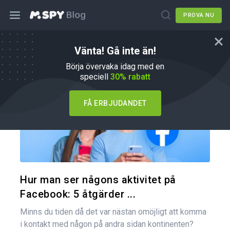
PROVA NU
Vänta! Gå inte än!
Hur du gör
Börja övervaka idag med en
speciell
30% rabatt
FÅ ERBJUDANDET
Dela den
Twitter
Hur man ser någons aktivitet på
Facebook: 5 åtgärder ...
Minns du tiden då det var nästan omöjligt att komma
i kontakt med någon på andra sidan kontinenten?