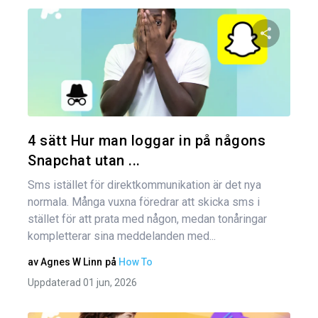
Dela den
Twitter
4 sätt Hur man loggar in på någons
Snapchat utan ...
Sms istället för direktkommunikation är det nya
normala. Många vuxna föredrar att skicka sms i
stället för att prata med någon, medan tonåringar
kompletterar sina meddelanden med...
av
Agnes W Linn
på
How To
Uppdaterad 01 jun, 2026