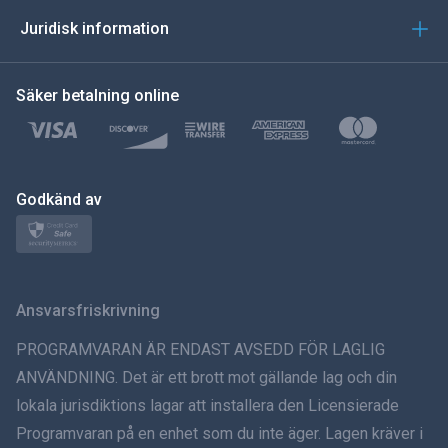
العربية
Juridisk information
한국의
Säker betalning online
Türkçe
Polski
日本
Godkänd av
Norsk
Svenska
Ansvarsfriskrivning
ภาษาไทย
PROGRAMVARAN ÄR ENDAST AVSEDD FÖR LAGLIG
ANVÄNDNING. Det är ett brott mot gällande lag och din
简体中文
lokala jurisdiktions lagar att installera den Licensierade
Programvaran på en enhet som du inte äger. Lagen kräver i
Dansk