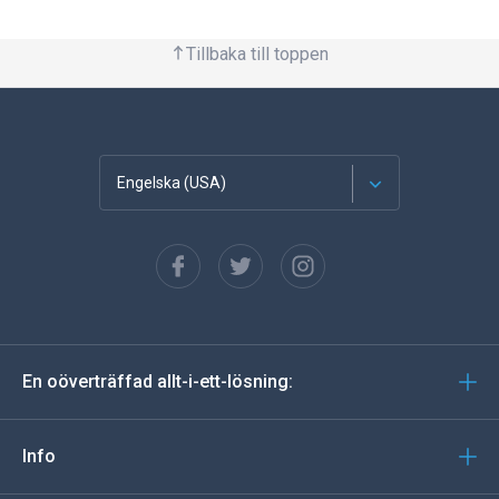
Tillbaka till toppen
Engelska (USA)
franska
Spanska
tyska
En oöverträffad allt-i-ett-lösning:
portugisiska
Italiano
Info