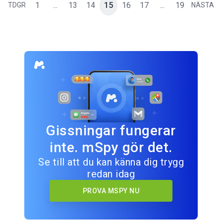
1
...
13
14
15
16
17
...
19
TDGR
NÄSTA
Gissningar fungerar
inte. mSpy gör det.
Se till att du kan känna dig trygg
redan idag
PROVA MSPY NU