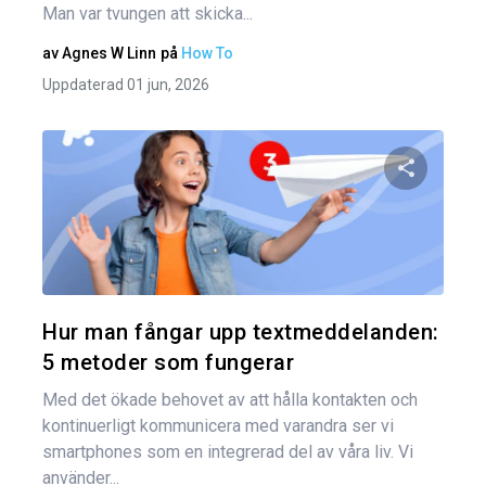
Man var tvungen att skicka...
av
Agnes W Linn
på
How To
Uppdaterad 01 jun, 2026
Dela den
Twitter
Hur man fångar upp textmeddelanden:
5 metoder som fungerar
Med det ökade behovet av att hålla kontakten och
kontinuerligt kommunicera med varandra ser vi
smartphones som en integrerad del av våra liv. Vi
använder...