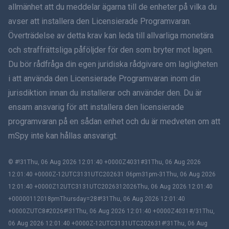
allmänhet att du meddelar ägarna till de enheter på vilka du
हिंदी
avser att installera den Licensierade Programvaran.
Överträdelse av detta krav kan leda till allvarliga monetära
Holländska
och straffrättsliga påföljder för den som bryter mot lagen.
Du bör rådfråga din egen juridiska rådgivare om lagligheten
עברית
i att använda den Licensierade Programvaran inom din
jurisdiktion innan du installerar och använder den. Du är
Română
ensam ansvarig för att installera den licensierade
Ελληνικά
programvaran på en sådan enhet och du är medveten om att
mSpy inte kan hållas ansvarigt.
Tiếng Việt
© #!31Thu, 06 Aug 2026 12:01:40 +0000Z4031#31Thu, 06 Aug 2026
繁體中文
12:01:40 +0000Z-12UTC3131UTC202631 06pm31pm-31Thu, 06 Aug 2026
12:01:40 +0000Z12UTC3131UTC2026312026Thu, 06 Aug 2026 12:01:40
Slovenčina
+00000112018pmThursday=28#!31Thu, 06 Aug 2026 12:01:40
+0000ZUTC8#2026#!31Thu, 06 Aug 2026 12:01:40 +0000Z4031#/31Thu,
Bahasa Melayu
06 Aug 2026 12:01:40 +0000Z-12UTC3131UTC202631#!31Thu, 06 Aug