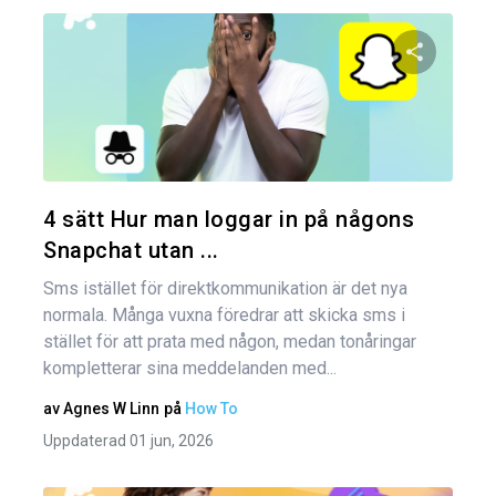
Dela den
Twitter
4 sätt Hur man loggar in på någons
Snapchat utan ...
Sms istället för direktkommunikation är det nya
normala. Många vuxna föredrar att skicka sms i
stället för att prata med någon, medan tonåringar
kompletterar sina meddelanden med...
av
Agnes W Linn
på
How To
Uppdaterad 01 jun, 2026