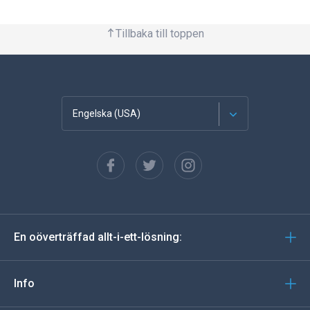
Tillbaka till toppen
Engelska (USA)
franska
Spanska
tyska
En oöverträffad allt-i-ett-lösning:
portugisiska
Italiano
Info