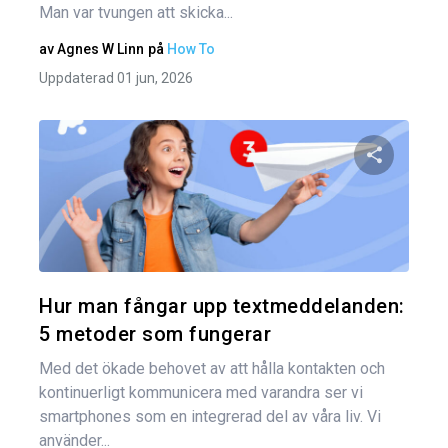
Man var tvungen att skicka...
av
Agnes W Linn
på
How To
Uppdaterad 01 jun, 2026
Dela den
Twitter
Hur man fångar upp textmeddelanden:
5 metoder som fungerar
Med det ökade behovet av att hålla kontakten och
kontinuerligt kommunicera med varandra ser vi
smartphones som en integrerad del av våra liv. Vi
använder...