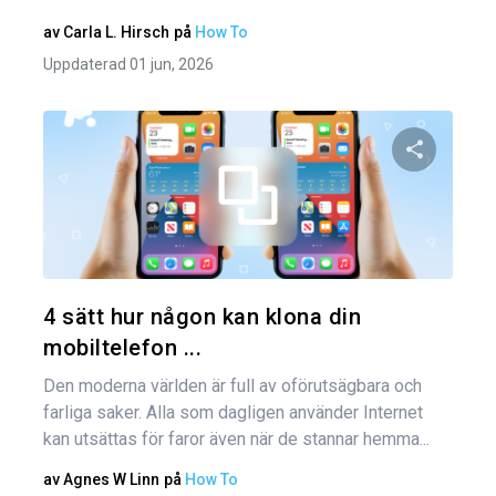
av
Carla L. Hirsch
på
How To
Uppdaterad 01 jun, 2026
Dela den
Twitter
4 sätt hur någon kan klona din
mobiltelefon ...
Den moderna världen är full av oförutsägbara och
farliga saker. Alla som dagligen använder Internet
kan utsättas för faror även när de stannar hemma...
av
Agnes W Linn
på
How To