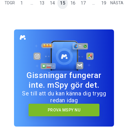
1
...
13
14
15
16
17
...
19
TDGR
NÄSTA
Gissningar fungerar
inte. mSpy gör det.
Se till att du kan känna dig trygg
redan idag
PROVA MSPY NU