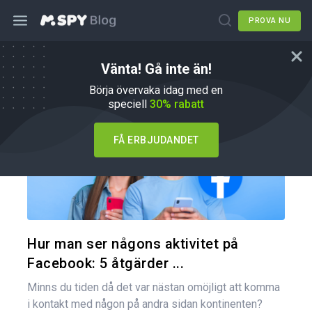
PROVA NU
Vänta! Gå inte än!
Hur du gör
Börja övervaka idag med en
speciell
30% rabatt
FÅ ERBJUDANDET
Dela den
Twitter
Hur man ser någons aktivitet på
Facebook: 5 åtgärder ...
Minns du tiden då det var nästan omöjligt att komma
i kontakt med någon på andra sidan kontinenten?