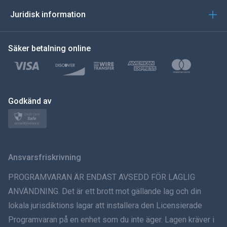
العربية
Juridisk information
한국의
Säker betalning online
Türkçe
Polski
日本
Godkänd av
Norsk
Svenska
Ansvarsfriskrivning
ภาษาไทย
PROGRAMVARAN ÄR ENDAST AVSEDD FÖR LAGLIG
ANVÄNDNING. Det är ett brott mot gällande lag och din
简体中文
lokala jurisdiktions lagar att installera den Licensierade
Programvaran på en enhet som du inte äger. Lagen kräver i
Dansk