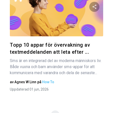
Inl
Dela den
Twitter
Topp 10 appar för övervakning av
textmeddelanden att leta efter ...
Sms är en integrerad del av moderna människors liv.
Både vuxna och barn använder sms-appar för att
kommunicera med varandra och dela de senaste...
av
Agnes W Linn
på
How To
Uppdaterad 01 jun, 2026